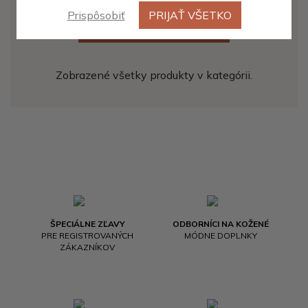
Prispôsobiť
PRIJAŤ VŠETKO
ZOBRAZIŤ ĎALŠÍCH 20
Zobrazené všetky produkty v kategórii.
ŠPECIÁLNE ZĽAVY
ODBORNÍCI NA KOŽENÉ
PRE REGISTROVANÝCH
MÓDNE DOPLNKY
ZÁKAZNÍKOV