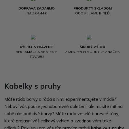
DOPRAVA ZADARMO
PRODUKTY SKLADOM
NAD 64.44 €
ODOSIELAME IHNEĎ
RÝCHLE VYBAVENIE
ŠIROKÝ VÝBER
REKLAMÁCIÍ A VRÁTENIE
Z MNOHÝCH MÓDNYCH ZNAČIEK
TOVARU
Kabelky s pruhy
Máte ráda barvy a ráda s nimi experimentujete v módě?
Nebaví vás pouze jednobarevné oblečení, ale musíte mít na
sobě alespoň dvě barvy? Máte ráda veselé barevné tóny,
které projasní váš celkový vzhled a zvednou vám také
náladu? Pak jsou pro vás tím pravým právě
kabelky s pruhy
.