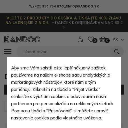
+421 910 754 870
INFO@KANDOO.SK
VLOŽTE 2 PRODUKTY DO KOŠÍKA A ZÍSKAJTE 40% ZĽAVU
NA LACNEJŠIE Z NICH.
+ DARČEK K OBJEDNÁVKAM NAD 60 €
✨
SK
0
0
Aby sme Vám zaistili ešte lepší nákupný zážitok,
Dámske kabelky s pruhmi
používame na našom e-shope sadu analytických a
marketingových nástrojov, ktoré nám s tým
pomáhajú. Kliknutím na tlačidlo "Prijať všetko"
Filter
(0 produktov)
súhlasíte s využitím cookies a odovzdaním našim
partnerom pre personalizáciu na reklamných sieťach.
Zoradiť podľa:
Predvolené
Pomocou tlačidla "Prispôsobiť" si môžete upraviť
nastavenie cookies podľa vlastného uváženia.