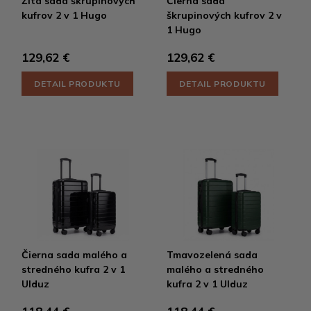
Žltá sada škrupinových
Čierna sada
kufrov 2 v 1 Hugo
škrupinových kufrov 2 v
1 Hugo
129,62 €
129,62 €
DETAIL PRODUKTU
DETAIL PRODUKTU
Čierna sada malého a
Tmavozelená sada
stredného kufra 2 v 1
malého a stredného
Ulduz
kufra 2 v 1 Ulduz