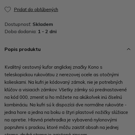
Pridať do obľúbených
Dostupnosť:
Skladem
Doba dodania:
1 - 2 dni
Popis produktu
Kvalitný cestovný kufor anglickej značky Kono s
teleskopickou rukoväťou z nerezovej ocele as otočnými
kolieskami. Na kufri je kódovaný zámok, nie je potrebných
kľúčov a visiacich zámkov. Všetky zámky sú prednastavené
na kód 000, zmeniť si ho môžete na akúkoľvek inú číselnú
kombináciu. Na kufri sú k dispozícii dve normálne rukoväte -
jedna hore a jedna na boku a štyri plastové nožičky slúžiace
na opretie. Hlavná priehradka je vybavená nylonovými
popruhmi s prackou, ktoré môžu zaistiť obsah na jednej
strane, druhá strana je zaistená zipsom.