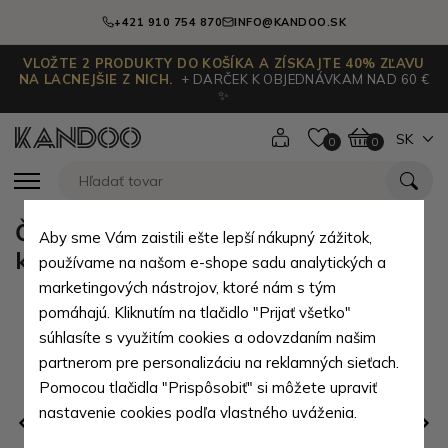
+421 910 754 870
INFO@KANDOO.SK
VLOŽTE 2 PRODUKTY DO KOŠÍKA A ZÍSKAJTE 40% ZĽAVU
NA LACNEJŠIE Z NICH.
+ DARČEK K OBJEDNÁVKAM NAD 60 €
✨
SK
0
0
Čierny kvalitný cestovný stredný
Aby sme Vám zaistili ešte lepší nákupný zážitok,
kufor Kylah
používame na našom e-shope sadu analytických a
marketingových nástrojov, ktoré nám s tým
pomáhajú. Kliknutím na tlačidlo "Prijať všetko"
súhlasíte s využitím cookies a odovzdaním našim
partnerom pre personalizáciu na reklamných sieťach.
Pomocou tlačidla "Prispôsobiť" si môžete upraviť
nastavenie cookies podľa vlastného uváženia.