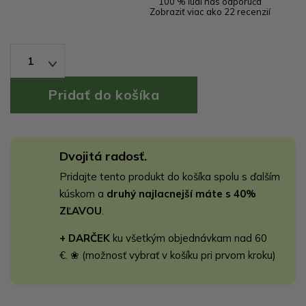
100 % ľudí nás odporúča
Zobraziť viac ako 22 recenzií
1
Dvojitá radosť.
Pridajte tento produkt do košíka spolu s ďalším
kúskom a
druhý najlacnejší máte s 40%
ZĽAVOU
.
+ DARČEK
ku všetkým objednávkam nad 60
€. ❀ (možnosť vybrať v košíku pri prvom kroku)