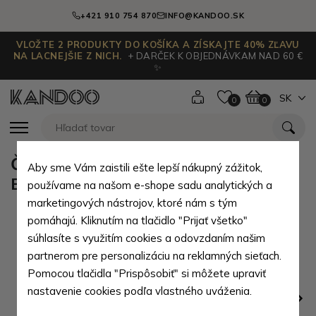
+421 910 754 870
INFO@KANDOO.SK
VLOŽTE 2 PRODUKTY DO KOŠÍKA A ZÍSKAJTE 40% ZĽAVU
NA LACNEJŠIE Z NICH.
+ DARČEK K OBJEDNÁVKAM NAD 60 €
✨
SK
0
0
Čierny kožený batožinový štítok
Aby sme Vám zaistili ešte lepší nákupný zážitok,
Brienli
používame na našom e-shope sadu analytických a
marketingových nástrojov, ktoré nám s tým
pomáhajú. Kliknutím na tlačidlo "Prijať všetko"
súhlasíte s využitím cookies a odovzdaním našim
partnerom pre personalizáciu na reklamných sieťach.
Pomocou tlačidla "Prispôsobiť" si môžete upraviť
nastavenie cookies podľa vlastného uváženia.