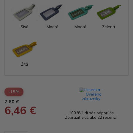
Sivá
Modrá
Modrá
Zelená
Žltá
-15%
7,60 €
6,46 €
100 % ľudí nás odporúča
Zobraziť viac ako 22 recenzií