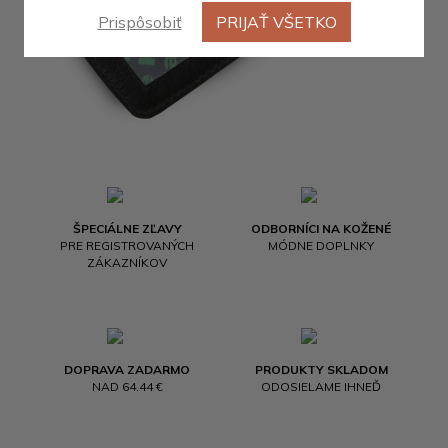
Prispôsobiť
PRIJAŤ VŠETKO
ŠPECIÁLNE ZĽAVY
ODBORNÍCI NA KOŽENÉ
PRE REGISTROVANÝCH
MÓDNE DOPLNKY
ZÁKAZNÍKOV
DOPRAVA ZADARMO
PRODUKTY SKLADOM
NAD 64.44 €
ODOSIELAME IHNEĎ