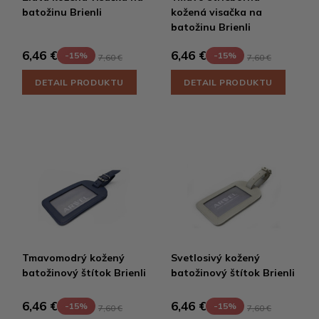
batožinu Brienli
kožená visačka na
batožinu Brienli
6,46 €
6,46 €
-15%
-15%
7,60 €
7,60 €
DETAIL PRODUKTU
DETAIL PRODUKTU
Tmavomodrý kožený
Svetlosivý kožený
batožinový štítok Brienli
batožinový štítok Brienli
6,46 €
6,46 €
-15%
-15%
7,60 €
7,60 €