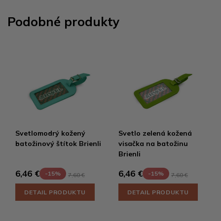
Podobné produkty
Svetlomodrý kožený
Svetlo zelená kožená
batožinový štítok Brienli
visačka na batožinu
Brienli
6,46 €
6,46 €
-15%
-15%
7,60 €
7,60 €
DETAIL PRODUKTU
DETAIL PRODUKTU