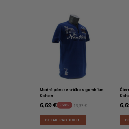
Modré pánske tričko s gombíkmi
Čier
Kolton
Kolt
6,69 €
6,6
-50%
13,37 €
DETAIL PRODUKTU
D