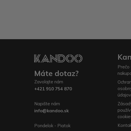
Ka
Prečo 
Máte dotaz?
nakup
Zavolajte nám
Ochra
osobn
+421 910 754 870
údajov
Napište nám
Zásad
použív
info@kandoo.sk
cookie
Konta
Pondelok - Piatok