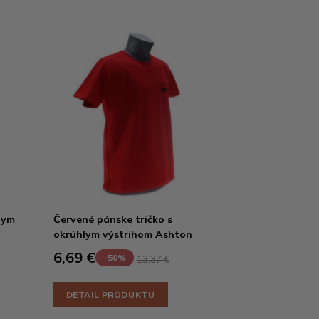
lym
Červené pánske tričko s
okrúhlym výstrihom Ashton
6,69 €
-50%
13,37 €
DETAIL PRODUKTU