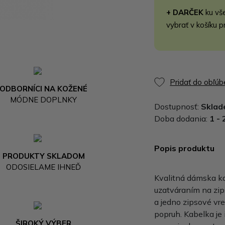
+ DARČEK
ku vš
vybrať v košíku p
Pridať do obľú
ODBORNÍCI NA KOŽENÉ
MÓDNE DOPLNKY
Dostupnosť:
Skla
Doba dodania:
1 - 
Popis produktu
PRODUKTY SKLADOM
ODOSIELAME IHNEĎ
Kvalitná dámska ka
uzatváraním na zip
a jedno zipsové vr
popruh. Kabelka je
ŠIROKÝ VÝBER