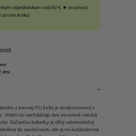
etkým objednávkam nad 60 €. ❀ (možnosť
ri prvom kroku)
bených
dem
2 dni
belka z pevnej PU kože je dvojkomorová s
s. Vnútri sa nachádzajú dve otvorené vrecká
ecko. Súčasťou kabelky je dlhý odnímateľný
 ideálna do spoločnosti, ale aj na každodenné