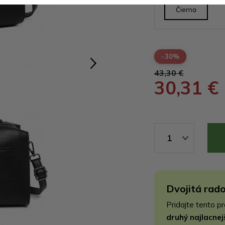
Čierna
-30%
43,30 €
30,31 €
1
Dvojitá rado
Pridajte tento p
druhý najlacne