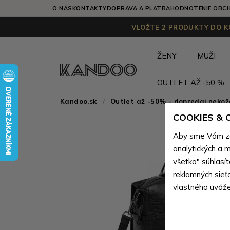
O NÁS
KONTAKTY
DOPRAVA A PLATBA
HODNOTENIE OBC
VLOŽTE 2 PRODUKTY DO KO
ŽENY
MUŽI
OUTLET AŽ -50 %
Kandoo.sk
Outlet až -50% - dopredaj neko
COOKIES &
Aby sme Vám zai
analytických a m
všetko" súhlasí
reklamných sieť
vlastného uváže