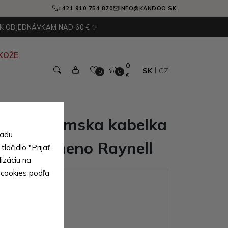
+421 910 754 870
INFO@KANDOO.SK
 K OBJEDNÁVKAM NAD 60 € ✨
KOŽE
0
SK
CZ
0
0
€
ipsová dámska kabelka
sadu
j cez rameno Raynell
lačidlo "Prijať
izáciu na
 cookies podľa
ianty