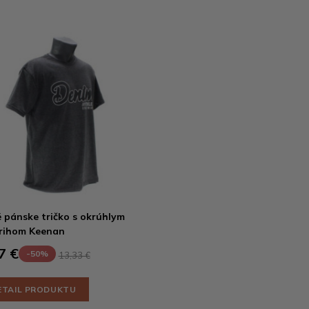
 pánske tričko s okrúhlym
rihom Keenan
7 €
-50%
13,33 €
ETAIL PRODUKTU