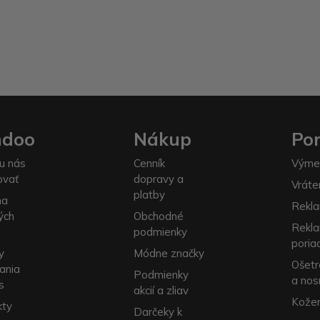
ndoo
Nákup
Po
u nás
Cenník
Výme
ovať
dopravy a
Vráte
platby
na
Rekla
ých
Obchodné
Rekl
podmienky
poria
y
Módne značky
Ošetr
ania
Podmienky
a nos
s
akcií a zliav
Kožen
kty
Darčeky k