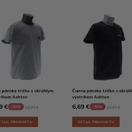
 pánske tričko s okrúhlym
Čierne pánske tričko s okrúh
rihom Ashton
výstrihom Ashton
9 €
6,69 €
-50%
-50%
13,37 €
13,37 €
ETAIL PRODUKTU
DETAIL PRODUKTU