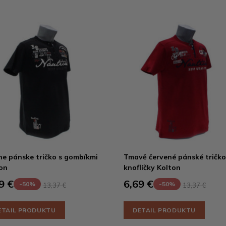
ne pánske tričko s gombíkmi
Tmavě červené pánské tričko
on
knoflíčky Kolton
9 €
6,69 €
-50%
-50%
13,37 €
13,37 €
ETAIL PRODUKTU
DETAIL PRODUKTU