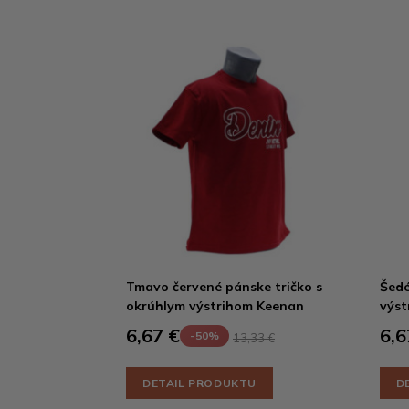
Tmavo červené pánske tričko s
Šedé
okrúhlym výstrihom Keenan
výst
6,67 €
6,6
-50%
13,33 €
DETAIL PRODUKTU
D