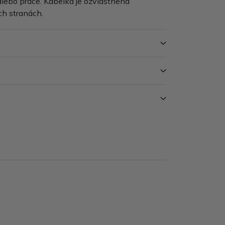
lebo práce. Kabelka je ozvláštnená
ch stranách.