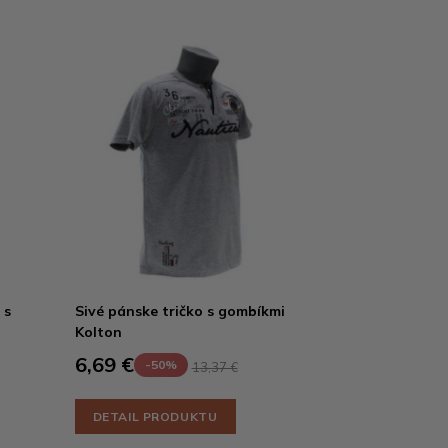
 s
Sivé pánske tričko s gombíkmi
Kolton
6,69 €
-50%
13,37 €
DETAIL PRODUKTU