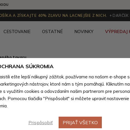
HODU
ŠÍKA A ZÍSKAJTE 40% ZĽAVU NA LACNEJŠIE Z NICH.
+ DARČEK
CESTOVANIE
OSTATNÉ
NOVINKY
VÝPREDAJ 
ženého tovaru
 OCHRANA SÚKROMIA
Čierna z
stili ešte lepší nákupný zážitok, používame na našom e-shope 
do ruky a
arketingových nástrojov, ktoré nám s tým pomáhajú. Kliknutím na t
te s využitím cookies a odovzdaním našim partnerom pre personal
ach. Pomocou tlačidla "Prispôsobiť" si môžete upraviť nastavenie
Farebné var
nia.
Prispôsobiť
PRIJAŤ VŠETKO