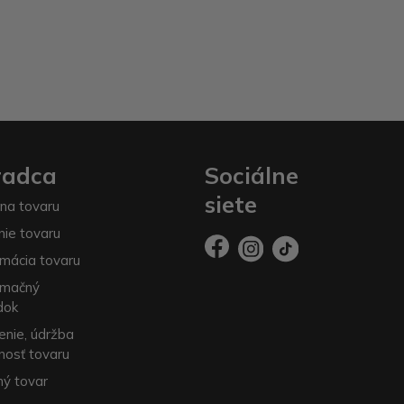
radca
Sociálne
siete
na tovaru
nie tovaru
mácia tovaru
amačný
dok
enie, údržba
nosť tovaru
ý tovar