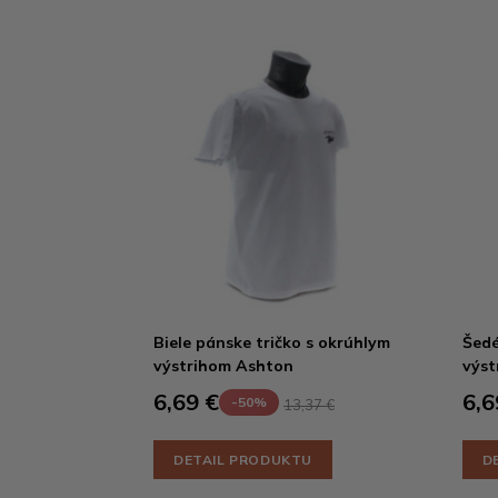
Biele pánske tričko s okrúhlym
Šedé
výstrihom Ashton
výst
6,69 €
6,6
-50%
13,37 €
DETAIL PRODUKTU
D