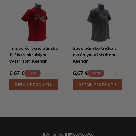
Tmavo červené pánske
Šedé pánske tričko s
tričko s okrúhlym
okrúhlym výstrihom
výstrihom Keenan
Keenan
6,67 €
6,67 €
-50%
-50%
13,33 €
13,33 €
DETAIL PRODUKTU
DETAIL PRODUKTU