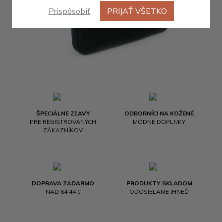
Prispôsobiť
PRIJAŤ VŠETKO
ŠPECIÁLNE ZĽAVY
ODBORNÍCI NA KOŽENÉ
PRE REGISTROVANÝCH
MÓDNE DOPLNKY
ZÁKAZNÍKOV
DOPRAVA ZADARMO
PRODUKTY SKLADOM
NAD 64.44 €
ODOSIELAME IHNEĎ