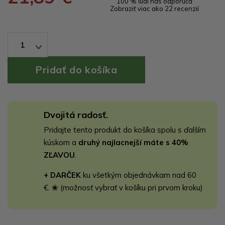
100 % ľudí nás odporúča
Zobraziť viac ako 22 recenzií
1
Dvojitá radosť.
Pridajte tento produkt do košíka spolu s ďalším
kúskom a
druhý najlacnejší máte s 40%
ZĽAVOU
.
+ DARČEK
ku všetkým objednávkam nad 60
€. ❀ (možnosť vybrať v košíku pri prvom kroku)