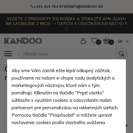
+421 910 754 870
INFO@KANDOO.SK
VLOŽTE 2 PRODUKTY DO KOŠÍKA A ZÍSKAJTE 40% ZĽAVU
NA LACNEJŠIE Z NICH.
+ DARČEK K OBJEDNÁVKAM NAD 60 €
✨
SK
0
0
Čierna pánska príručná taška na
Aby sme Vám zaistili ešte lepší nákupný zážitok,
notebook Telfer
používame na našom e-shope sadu analytických a
marketingových nástrojov, ktoré nám s tým
pomáhajú. Kliknutím na tlačidlo "Prijať všetko"
súhlasíte s využitím cookies a odovzdaním našim
partnerom pre personalizáciu na reklamných sieťach.
Pomocou tlačidla "Prispôsobiť" si môžete upraviť
nastavenie cookies podľa vlastného uváženia.