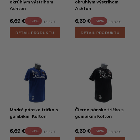
okrúhlym výstrihom
okrúhlym výstrihom
Ashton
Ashton
6,69 €
6,69 €
-50%
-50%
13,37 €
13,37 €
DETAIL PRODUKTU
DETAIL PRODUKTU
Modré pánske tričko s
Čierne pánske tričko s
gombíkmi Kolton
gombíkmi Kolton
6,69 €
6,69 €
-50%
-50%
13,37 €
13,37 €