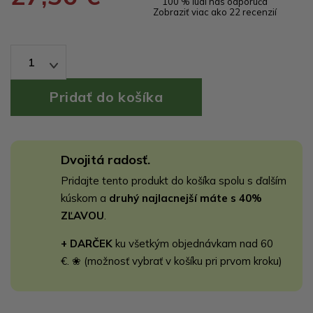
100 % ľudí nás odporúča
Zobraziť viac ako 22 recenzií
1
Dvojitá radosť.
Pridajte tento produkt do košíka spolu s ďalším
kúskom a
druhý najlacnejší máte s 40%
ZĽAVOU
.
+ DARČEK
ku všetkým objednávkam nad 60
€. ❀ (možnosť vybrať v košíku pri prvom kroku)