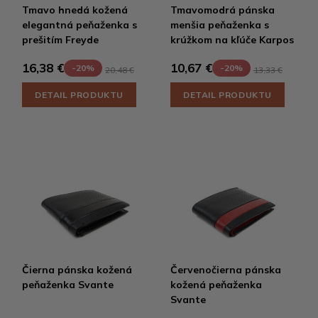
Tmavo hnedá kožená
Tmavomodrá pánska
elegantná peňaženka s
menšia peňaženka s
prešitím Freyde
krúžkom na kľúče Karpos
16,38 €
10,67 €
-20%
-20%
20,48 €
13,33 €
DETAIL PRODUKTU
DETAIL PRODUKTU
Čierna pánska kožená
Červenočierna pánska
peňaženka Svante
kožená peňaženka
Svante