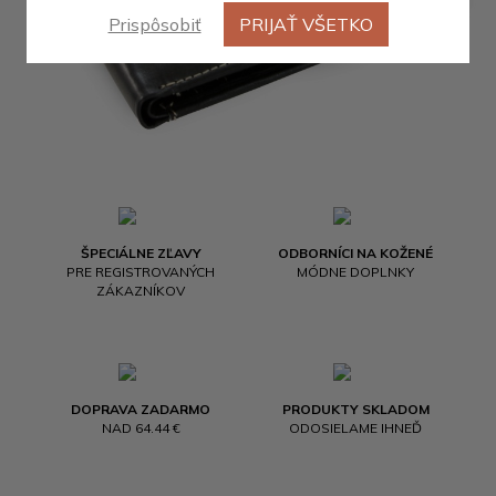
Prispôsobiť
PRIJAŤ VŠETKO
ŠPECIÁLNE ZĽAVY
ODBORNÍCI NA KOŽENÉ
PRE REGISTROVANÝCH
MÓDNE DOPLNKY
ZÁKAZNÍKOV
DOPRAVA ZADARMO
PRODUKTY SKLADOM
NAD 64.44 €
ODOSIELAME IHNEĎ