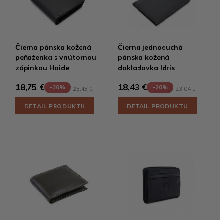
Čierna pánska kožená
Čierna jednoduchá
peňaženka s vnútornou
pánska kožená
zápinkou Haide
dokladovka Idris
18,75 €
18,43 €
-20%
-20%
23,43 €
23,04 €
DETAIL PRODUKTU
DETAIL PRODUKTU