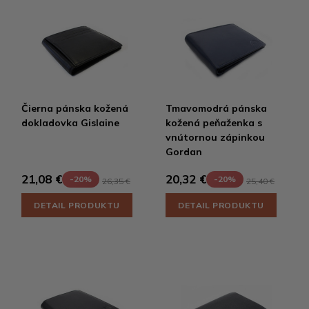
Čierna pánska kožená
Tmavomodrá pánska
dokladovka Gislaine
kožená peňaženka s
vnútornou zápinkou
Gordan
21,08 €
20,32 €
-20%
-20%
26,35 €
25,40 €
DETAIL PRODUKTU
DETAIL PRODUKTU