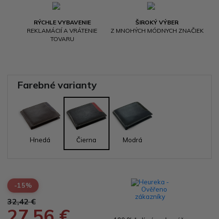
RÝCHLE VYBAVENIE
ŠIROKÝ VÝBER
REKLAMÁCIÍ A VRÁTENIE
Z MNOHÝCH MÓDNYCH ZNAČIEK
TOVARU
Farebné varianty
Hnedá
Čierna
Modrá
-15%
32,42 €
27,56 €