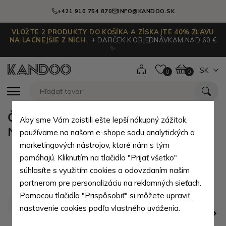
+421 910 754 870
INFO@KANDOO.SK
VLOŽTE 2 PRODUKTY DO KOŠÍKA A ZÍSKAJTE 40% ZĽAVU
NA LACNEJŠIE Z NICH.
+ DARČEK K OBJEDNÁVKAM NAD 60 €
✨
SK
0
0
Čierna pánska kožená peňaženka
Aby sme Vám zaistili ešte lepší nákupný zážitok,
Nenden
používame na našom e-shope sadu analytických a
marketingových nástrojov, ktoré nám s tým
pomáhajú. Kliknutím na tlačidlo "Prijať všetko"
súhlasíte s využitím cookies a odovzdaním našim
partnerom pre personalizáciu na reklamných sieťach.
Pomocou tlačidla "Prispôsobiť" si môžete upraviť
nastavenie cookies podľa vlastného uváženia.