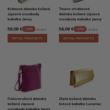
Krémová dámska kožená
Tmavo strieborná
zipsová crossbody
dámska kožená zipsová
kabelka Jenny
crossbody kabelka Jenny
56,08 €
56,08 €
-15%
-15%
65,98 €
65,98 €
DETAIL PRODUKTU
DETAIL PRODUKTU
Fialovoružová dámska
Zlatá kožená dámska
kožená zipsová
listová kabelka Lunaries
crossbody kabelka Jenny