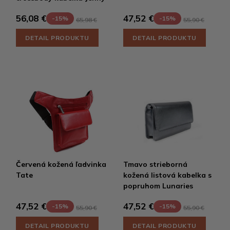
56,08 €
47,52 €
-15%
-15%
65,98 €
55,90 €
DETAIL PRODUKTU
DETAIL PRODUKTU
Červená kožená ľadvinka
Tmavo strieborná
Tate
kožená listová kabelka s
popruhom Lunaries
47,52 €
47,52 €
-15%
-15%
55,90 €
55,90 €
DETAIL PRODUKTU
DETAIL PRODUKTU