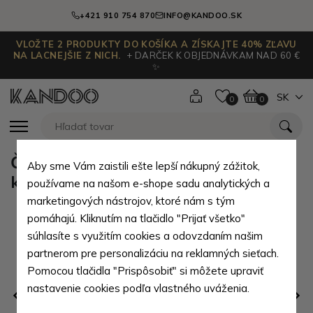
+421 910 754 870
INFO@KANDOO.SK
VLOŽTE 2 PRODUKTY DO KOŠÍKA A ZÍSKAJTE 40% ZĽAVU
NA LACNEJŠIE Z NICH.
+ DARČEK K OBJEDNÁVKAM NAD 60 €
✨
SK
0
0
Čierna klopnová dámska mini
Aby sme Vám zaistili ešte lepší nákupný zážitok,
kabelka Agota
používame na našom e-shope sadu analytických a
marketingových nástrojov, ktoré nám s tým
pomáhajú. Kliknutím na tlačidlo "Prijať všetko"
súhlasíte s využitím cookies a odovzdaním našim
partnerom pre personalizáciu na reklamných sieťach.
Pomocou tlačidla "Prispôsobiť" si môžete upraviť
nastavenie cookies podľa vlastného uváženia.