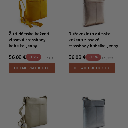
Žltá dámska kožená
Ružovozlatá dámska
zipsová crossbody
kožená zipsová
kabelka Jenny
crossbody kabelka Jenny
56,08 €
56,08 €
-15%
-15%
65,98 €
65,98 €
DETAIL PRODUKTU
DETAIL PRODUKTU