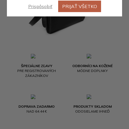
Prispôsobiť
PRIJAŤ VŠETKO
ŠPECIÁLNE ZĽAVY
ODBORNÍCI NA KOŽENÉ
PRE REGISTROVANÝCH
MÓDNE DOPLNKY
ZÁKAZNÍKOV
DOPRAVA ZADARMO
PRODUKTY SKLADOM
NAD 64.44 €
ODOSIELAME IHNEĎ