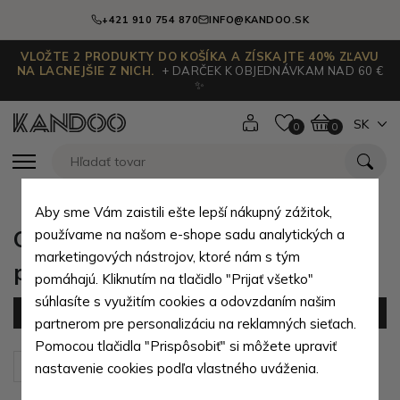
+421 910 754 870
INFO@KANDOO.SK
VLOŽTE 2 PRODUKTY DO KOŠÍKA A ZÍSKAJTE 40% ZĽAVU
NA LACNEJŠIE Z NICH.
+ DARČEK K OBJEDNÁVKAM NAD 60 €
✨
SK
0
0
Aby sme Vám zaistili ešte lepší nákupný zážitok,
Cestovné tašky do ruky z
používame na našom e-shope sadu analytických a
marketingových nástrojov, ktoré nám s tým
prírodnej pravej kože
pomáhajú. Kliknutím na tlačidlo "Prijať všetko"
súhlasíte s využitím cookies a odovzdaním našim
Filter
(1 produktov)
partnerom pre personalizáciu na reklamných sieťach.
Pomocou tlačidla "Prispôsobiť" si môžete upraviť
Zoradiť podľa:
Predvolené
nastavenie cookies podľa vlastného uváženia.