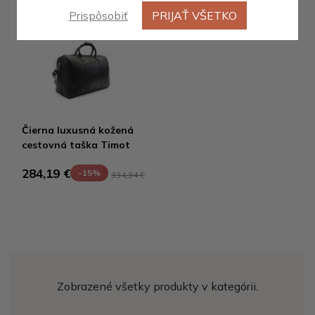
Prispôsobiť
PRIJAŤ VŠETKO
Čierna luxusná kožená
cestovná taška Timot
284,19 €
-15%
334,34 €
Zobrazené všetky produkty v kategórii.