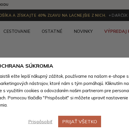
HODU
ŠÍKA A ZÍSKAJTE 40% ZĽAVU NA LACNEJŠIE Z NICH.
+ DARČEK
CESTOVANIE
OSTATNÉ
NOVINKY
VÝPREDAJ 
Kandoo.sk
 OCHRANA SÚKROMIA
Tovar z prírodnej pravej kože
>
Tovar z prírodnej pravej
stili ešte lepší nákupný zážitok, používame na našom e-shope 
arketingových nástrojov, ktoré nám s tým pomáhajú. Kliknutím na t
te s využitím cookies a odovzdaním našim partnerom pre personal
Kožené cestovné tašky
(1 produktov)
ach. Pomocou tlačidla "Prispôsobiť" si môžete upraviť nastavenie
nia.
Prispôsobiť
PRIJAŤ VŠETKO