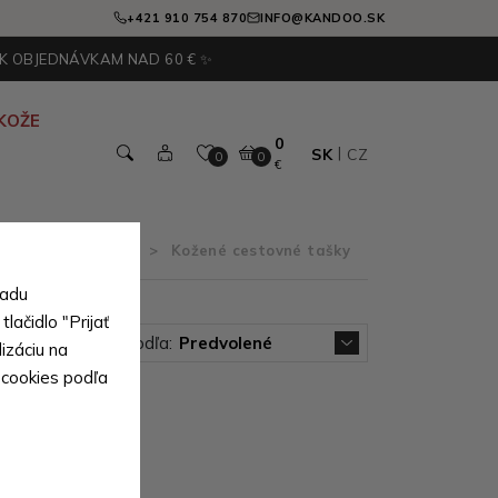
+421 910 754 870
INFO@KANDOO.SK
 K OBJEDNÁVKAM NAD 60 € ✨
KOŽE
0
SK
CZ
0
0
€
 kože pre všetkých
>
Kožené cestovné tašky
sadu
lačidlo "Prijať
Zoradiť podľa:
Predvolené
izáciu na
 cookies podľa