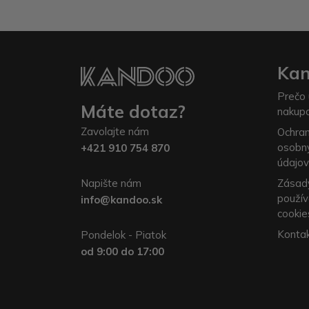
Ka
Prečo 
Máte dotaz?
nakup
Zavolajte nám
Ochra
osobn
+421 910 754 870
údajov
Napište nám
Zásad
použív
info@kandoo.sk
cookie
Konta
Pondelok - Piatok
od 9:00 do 17:00