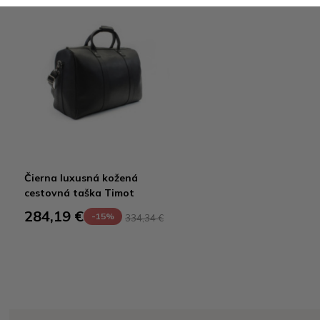
Čierna luxusná kožená
cestovná taška Timot
284,19 €
-15%
334,34 €