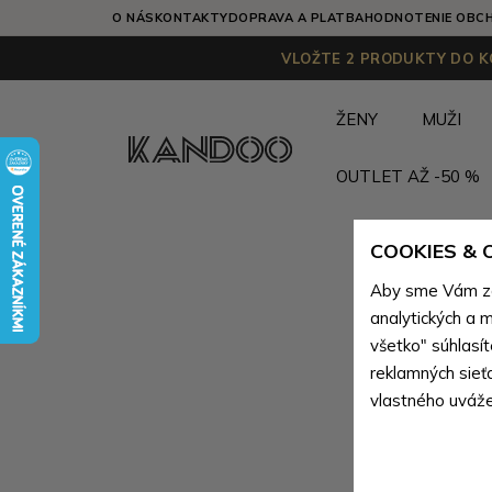
O NÁS
KONTAKTY
DOPRAVA A PLATBA
HODNOTENIE OBC
VLOŽTE 2 PRODUKTY DO KO
ŽENY
MUŽI
OUTLET AŽ -50 %
COOKIES &
Aby sme Vám zai
analytických a m
všetko" súhlasí
reklamných sieť
vlastného uváže