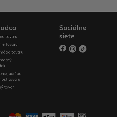
radca
Sociálne
siete
na tovaru
nie tovaru
mácia tovaru
amačný
dok
enie, údržba
nosť tovaru
ý tovar