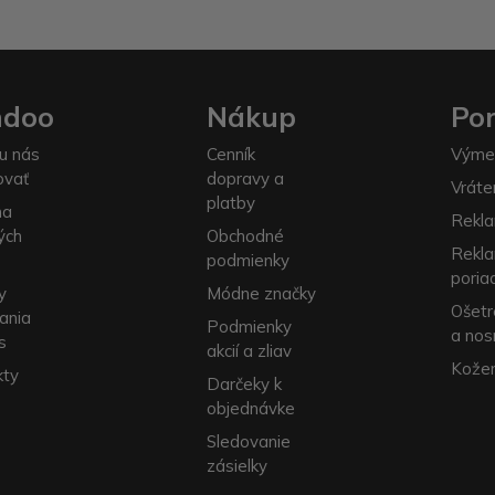
ndoo
Nákup
Po
u nás
Cenník
Výme
ovať
dopravy a
Vráte
platby
na
Rekla
ých
Obchodné
Rekl
podmienky
poria
y
Módne značky
Ošetr
ania
Podmienky
a nos
s
akcií a zliav
Kožen
kty
Darčeky k
objednávke
Sledovanie
zásielky