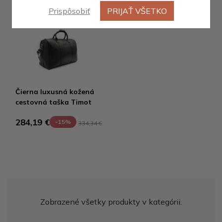
Prispôsobiť
PRIJAŤ VŠETKO
Čierna luxusná kožená
cestovná taška Timot
284,19 €
-15%
334,34 €
Zobrazené všetky produkty v kategórii.