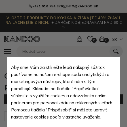
+421 910 754 870
INFO@KANDOO.SK
VLOŽTE 2 PRODUKTY DO KOŠÍKA A ZÍSKAJTE 40% ZĽAVU
NA LACNEJŠIE Z NICH.
+ DARČEK K OBJEDNÁVKAM NAD 60 €
✨
SK
0
0
Aby sme Vám zaistili ešte lepší nákupný zážitok,
Cestovné tašky cez rameno z
používame na našom e-shope sadu analytických a
marketingových nástrojov, ktoré nám s tým
prírodnej pravej kože
pomáhajú. Kliknutím na tlačidlo "Prijať všetko"
súhlasíte s využitím cookies a odovzdaním našim
Filter
(1 produktov)
partnerom pre personalizáciu na reklamných sieťach.
Pomocou tlačidla "Prispôsobiť" si môžete upraviť
Zoradiť podľa:
Predvolené
nastavenie cookies podľa vlastného uváženia.