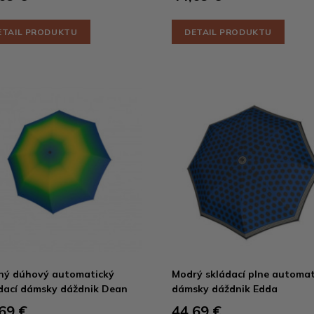
ETAIL PRODUKTU
DETAIL PRODUKTU
ný dúhový automatický
Modrý skládací plne automat
dací dámsky dáždnik Dean
dámsky dáždnik Edda
69 €
44,69 €