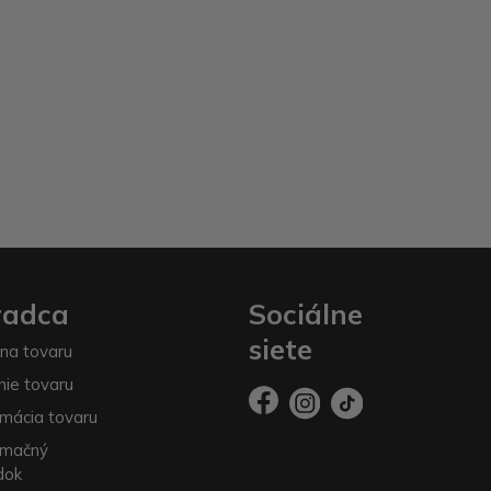
radca
Sociálne
siete
na tovaru
nie tovaru
mácia tovaru
amačný
dok