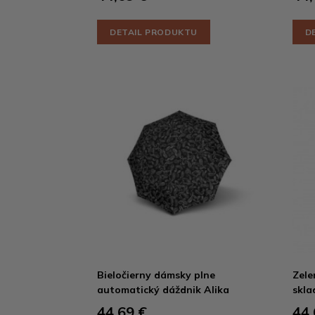
DETAIL PRODUKTU
D
Bieločierny dámsky plne
Zele
automatický dáždnik Alika
skla
44,69 €
44,