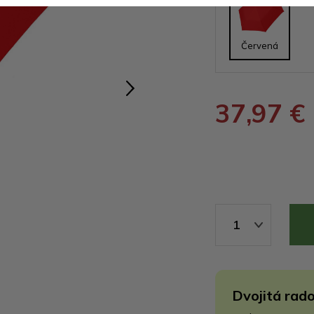
Červená
37,97 €
1
Dvojitá rado