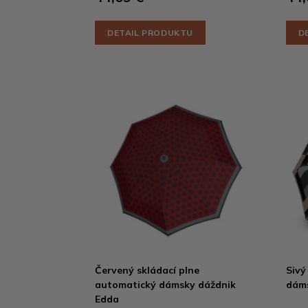
DETAIL PRODUKTU
D
Červený skládací plne
Sivý
automatický dámsky dáždnik
dáms
Edda