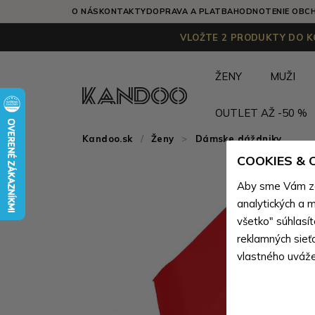
O NÁS
KONTAKTY
DOPRAVA A PLATBA
HODNOTENIE OBC
VLOŽTE 2 PRODUKTY DO KO
ŽENY
MUŽI
OUTLET AŽ -50 %
Kandoo.sk
Ženy
>
Dámske dáždniky
COOKIES &
Aby sme Vám zai
analytických a m
všetko" súhlasí
reklamných sieť
vlastného uváže