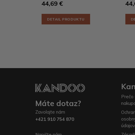
44,69 €
44,
DETAIL PRODUKTU
D
Ka
Prečo 
Máte dotaz?
nakup
Zavolajte nám
Ochra
osobn
+421 910 754 870
údajov
Napište nám
Zásad