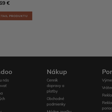
69 €
ETAIL PRODUKTU
ndoo
Nákup
Po
u nás
Cenník
Výme
ovať
dopravy a
Vráte
platby
na
Rekla
ých
Obchodné
Rekl
podmienky
poria
y
Módne značky