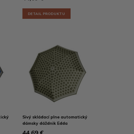
DETAIL PRODUKTU
ický
Sivý skládací plne automatický
dámsky dáždnik Edda
44,69 €