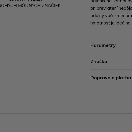
odľahčenej karbónove
NOHÝCH MÓDNYCH ZNAČIEK
pri prevrátení nedôj
odolný voči zmenám t
hmotnosť je ideálna 
Parametry
Značka
Doprava a platba