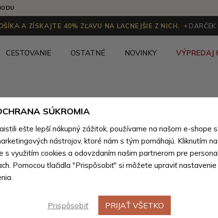
HODU
ŠÍKA A ZÍSKAJTE 40% ZĽAVU NA LACNEJŠIE Z NICH.
+ DARČEK
CESTOVANIE
OSTATNÉ
NOVINKY
VÝPREDAJ 
 OCHRANA SÚKROMIA
Červený 
stili ešte lepší nákupný zážitok, používame na našom e-shope 
skladací
arketingových nástrojov, ktoré nám s tým pomáhajú. Kliknutím na t
te s využitím cookies a odovzdaním našim partnerom pre personal
Zasten
ach. Pomocou tlačidla "Prispôsobiť" si môžete upraviť nastavenie
nia.
Farebné var
Prispôsobiť
PRIJAŤ VŠETKO