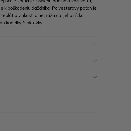
j ocele zaručuje zvýšenú odolnosť voči vetru,
de k poškodeniu dáždnika. Polyesterový poťah je
eplôt a vlhkosti a nezráža sa. Jeho nízka
do kabelky či aktovky.