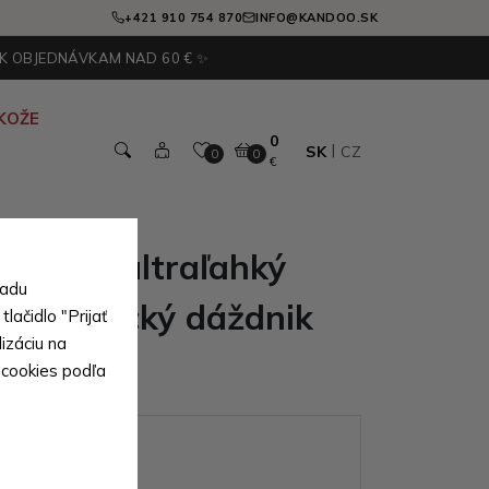
+421 910 754 870
INFO@KANDOO.SK
 K OBJEDNÁVKAM NAD 60 € ✨
KOŽE
0
SK
CZ
0
0
€
dámsky ultraľahký
sadu
 mechanický dáždnik
lačidlo "Prijať
izáciu na
 cookies podľa
ianty