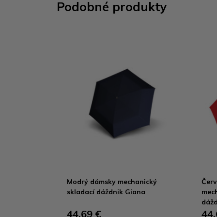
Podobné produkty
Modrý dámsky mechanický
Červ
skladací dáždnik Giana
mech
dážd
44,69 €
44,