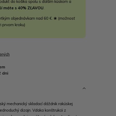
rodukt do košíka spolu s ďalším kúskom a
jší máte s 40% ZĽAVOU
.
etkým objednávkam nad 60 €. ❀ (možnosť
ri prvom kroku)
bených
dem
2 dni
ský mechanický skladací dáždnik rakúskej
ednoduchý dizajn. Vďaka konštrukcii z