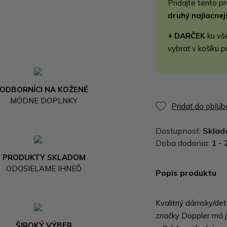
Pridajte tento p
druhý najlacne
+ DARČEK
ku vš
vybrať v košíku p
ODBORNÍCI NA KOŽENÉ
MÓDNE DOPLNKY
Pridať do obľú
Dostupnosť:
Skla
Doba dodania:
1 - 
PRODUKTY SKLADOM
ODOSIELAME IHNEĎ
Popis produktu
Kvalitný dámsky/det
značky Doppler má j
ŠIROKÝ VÝBER