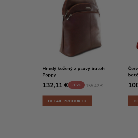
Hnedý kožený zipsový batoh
Červ
Poppy
batô
132,11 €
108
-15%
155,42 €
DETAIL PRODUKTU
D