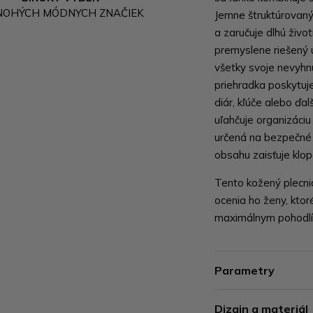
NOHÝCH MÓDNYCH ZNAČIEK
Jemne štruktúrovaný
a zaručuje dlhú živ
premyslene riešený 
všetky svoje nevyhn
priehradka poskytuj
diár, kľúče alebo ďa
uľahčuje organizáciu
určená na bezpečné 
obsahu zaisťuje klo
Tento kožený plecnia
ocenia ho ženy, ktor
maximálnym pohodl
Parametry
Dizajn a materiál