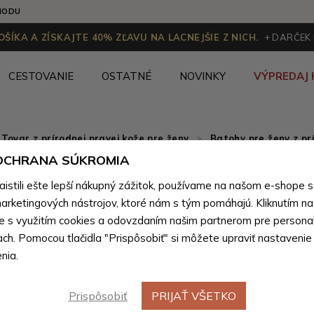
HODU
ŠÍKA A ZÍSKAJTE 40% ZĽAVU NA LACNEJŠIE Z NICH.
+ DARČEK
CESTOVANIE
OSTATNÉ
NOVINKY
VÝPREDAJ 
Tovar z prírodnej pravej kože pre ženy
>
Batohy pre ženy z pr
 OCHRANA SÚKROMIA
Červený 
Novinka
stili ešte lepší nákupný zážitok, používame na našom e-shope 
do mesta
arketingových nástrojov, ktoré nám s tým pomáhajú. Kliknutím na t
te s využitím cookies a odovzdaním našim partnerom pre personal
ach. Pomocou tlačidla "Prispôsobiť" si môžete upraviť nastavenie
Farebné var
nia.
Prispôsobiť
PRIJAŤ VŠETKO