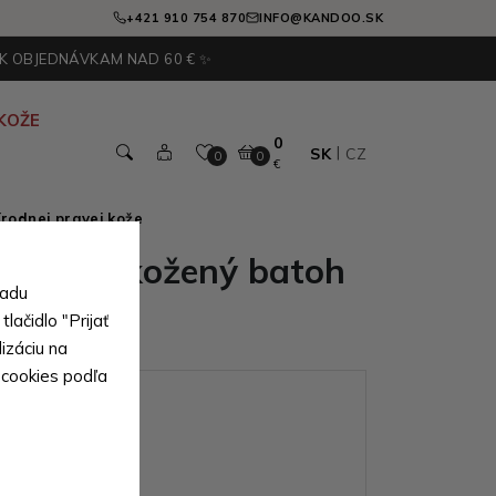
+421 910 754 870
INFO@KANDOO.SK
 K OBJEDNÁVKAM NAD 60 € ✨
KOŽE
0
SK
CZ
0
0
€
írodnej pravej kože
dámsky kožený batoh
sadu
 Umida
lačidlo "Prijať
izáciu na
 cookies podľa
ianty