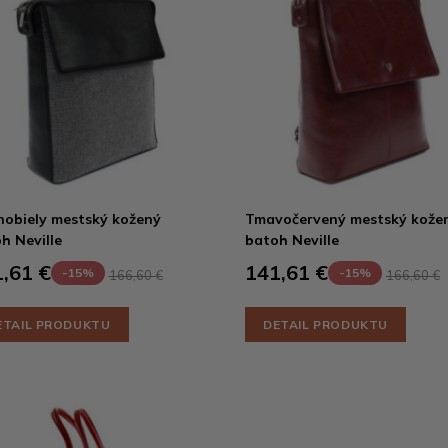
nobiely mestský kožený
Tmavočervený mestský kože
h Neville
batoh Neville
,61 €
141,61 €
-15%
-15%
166,60 €
166,60 €
ETAIL PRODUKTU
DETAIL PRODUKTU