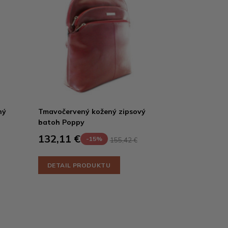
ný
Tmavočervený kožený zipsový
batoh Poppy
132,11 €
-15%
155,42 €
DETAIL PRODUKTU