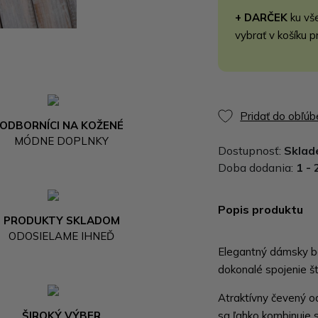
+ DARČEK
ku vš
vybrať v košíku p
Pridať do obľú
ODBORNÍCI NA KOŽENÉ
MÓDNE DOPLNKY
Dostupnosť:
Skla
Doba dodania:
1 - 
Popis produktu
PRODUKTY SKLADOM
ODOSIELAME IHNEĎ
Elegantný dámsky ba
dokonalé spojenie št
Atraktívny čevený o
ŠIROKÝ VÝBER
sa ľahko kombinuje 