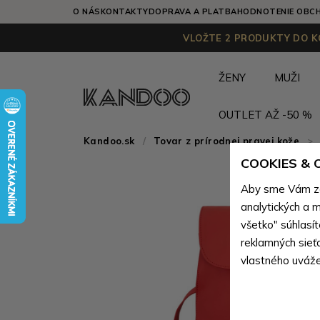
O NÁS
KONTAKTY
DOPRAVA A PLATBA
HODNOTENIE OBC
VLOŽTE 2 PRODUKTY DO KO
ŽENY
MUŽI
OUTLET AŽ -50 %
Kandoo.sk
Tovar z prírodnej pravej kože
>
COOKIES &
Aby sme Vám zai
analytických a m
všetko" súhlasí
reklamných sieť
vlastného uváže