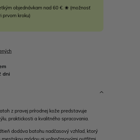
etkým objednávkam nad 60 €. ❀ (možnosť
ri prvom kroku)
bených
dem
2 dni
toh z pravej prírodnej kože predstavuje
ýlu, praktickosti a kvalitného spracovania.
dtieň dodáva batohu nadčasový vzhľad, ktorý
s mestskou módou aj voľnočasovými outfitmi.