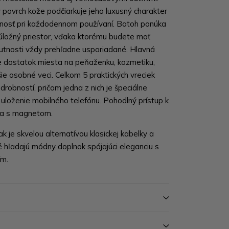
 povrch kože podčiarkuje jeho luxusný charakter
otnosť pri každodennom používaní. Batoh ponúka
úložný priestor, vďaka ktorému budete mať
utnosti vždy prehľadne usporiadané. Hlavná
e dostatok miesta na peňaženku, kozmetiku,
lšie osobné veci. Celkom 5 praktických vreciek
 drobností, pričom jedna z nich je špeciálne
uloženie mobilného telefónu. Pohodlný prístup k
pa s magnetom.
k je skvelou alternatívou klasickej kabelky a
é hľadajú módny doplnok spájajúci eleganciu s
ím.