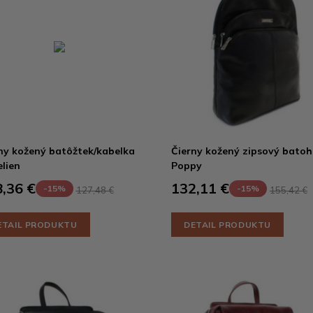
ny kožený batôžtek/kabelka
Čierny kožený zipsový batoh
lien
Poppy
,36 €
132,11 €
-15%
-15%
127,48 €
155,42 €
ETAIL PRODUKTU
DETAIL PRODUKTU