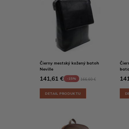
Čierny mestský kožený batoh
Čier
Neville
bato
141,61 €
141
-15%
166,60 €
DETAIL PRODUKTU
D