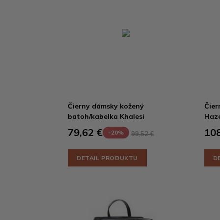
Čierny dámsky kožený
Čier
batoh/kabelka Khalesi
Haze
79,62 €
108
-20%
99,52 €
DETAIL PRODUKTU
D