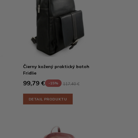
Čierny kožený praktický batoh
Fridlie
99,79 €
-15%
117,40 €
DETAIL PRODUKTU