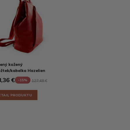
ený kožený
žtek/kabelka Hazelien
,36 €
-15%
127,48 €
ETAIL PRODUKTU