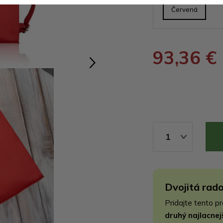
Červená
93,36 €
1
Dvojitá rado
Pridajte tento p
druhý najlacne