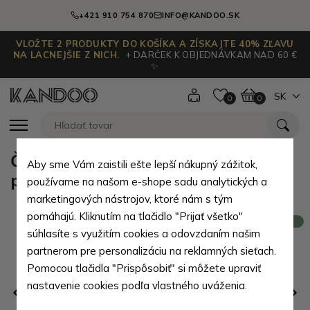
+421 910 754 870
INFO@KANDOO.SK
VLOŽTE 2 PRODUKTY DO KOŠÍKA A ZÍSKAJTE 40% ZĽAVU
NA LACNEJŠIE Z NICH.
+ DARČEK K OBJEDNÁVKAM NAD 60 €
✨
SK
0
0
Červená veľká dámska kožená
Aby sme Vám zaistili ešte lepší nákupný zážitok,
peňaženka s chlopňou Sofia
používame na našom e-shope sadu analytických a
marketingových nástrojov, ktoré nám s tým
pomáhajú. Kliknutím na tlačidlo "Prijať všetko"
Novinka
súhlasíte s využitím cookies a odovzdaním našim
partnerom pre personalizáciu na reklamných sieťach.
Pomocou tlačidla "Prispôsobiť" si môžete upraviť
nastavenie cookies podľa vlastného uváženia.