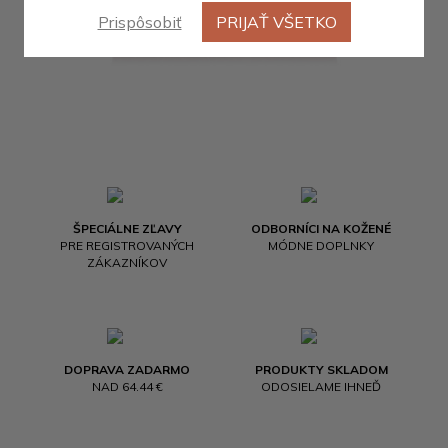
Prispôsobiť
PRIJAŤ VŠETKO
ŠPECIÁLNE ZĽAVY
ODBORNÍCI NA KOŽENÉ
PRE REGISTROVANÝCH
MÓDNE DOPLNKY
ZÁKAZNÍKOV
DOPRAVA ZADARMO
PRODUKTY SKLADOM
NAD 64.44 €
ODOSIELAME IHNEĎ