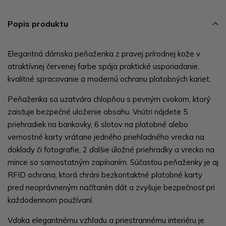
Popis produktu
Elegantná dámska peňaženka z pravej prírodnej kože v
atraktívnej červenej farbe spája praktické usporiadanie,
kvalitné spracovanie a modernú ochranu platobných kariet.
Peňaženka sa uzatvára chlopňou s pevným cvokom, ktorý
zaisťuje bezpečné uloženie obsahu. Vnútri nájdete 5
priehradiek na bankovky, 6 slotov na platobné alebo
vernostné karty vrátane jedného priehľadného vrecka na
doklady či fotografie, 2 ďalšie úložné priehradky a vrecko na
mince so samostatným zapínaním. Súčasťou peňaženky je aj
RFID ochrana, ktorá chráni bezkontaktné platobné karty
pred neoprávneným načítaním dát a zvyšuje bezpečnosť pri
každodennom používaní.
Vďaka elegantnému vzhľadu a priestrannému interiéru je