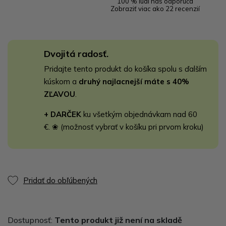
100 % ľudí nás odporúča
Zobraziť viac ako 22 recenzií
Dvojitá radosť.
Pridajte tento produkt do košíka spolu s ďalším
kúskom a
druhý najlacnejší máte s 40%
ZĽAVOU
.
+ DARČEK
ku všetkým objednávkam nad 60
€. ❀ (možnosť vybrať v košíku pri prvom kroku)
Pridať do obľúbených
Dostupnosť:
Tento produkt již není na skladě