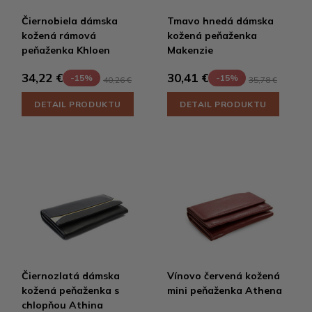
Čiernobiela dámska
Tmavo hnedá dámska
kožená rámová
kožená peňaženka
peňaženka Khloen
Makenzie
34,22 €
30,41 €
-15%
-15%
40,26 €
35,78 €
DETAIL PRODUKTU
DETAIL PRODUKTU
Čiernozlatá dámska
Vínovo červená kožená
kožená peňaženka s
mini peňaženka Athena
chlopňou Athina