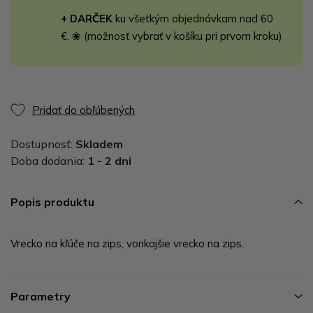
+ DARČEK
ku všetkým objednávkam nad 60
€. ❀ (možnosť vybrať v košíku pri prvom kroku)
Pridať do obľúbených
Dostupnosť:
Skladem
Doba dodania:
1 - 2 dni
Popis produktu
Vrecko na kľúče na zips, vonkajšie vrecko na zips.
Parametry