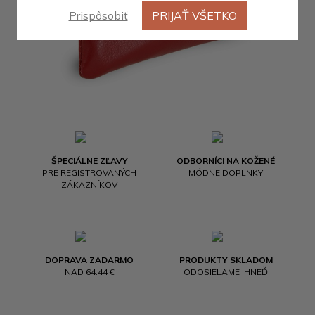
Prispôsobiť
PRIJAŤ VŠETKO
ŠPECIÁLNE ZĽAVY
ODBORNÍCI NA KOŽENÉ
PRE REGISTROVANÝCH
MÓDNE DOPLNKY
ZÁKAZNÍKOV
DOPRAVA ZADARMO
PRODUKTY SKLADOM
NAD 64.44 €
ODOSIELAME IHNEĎ