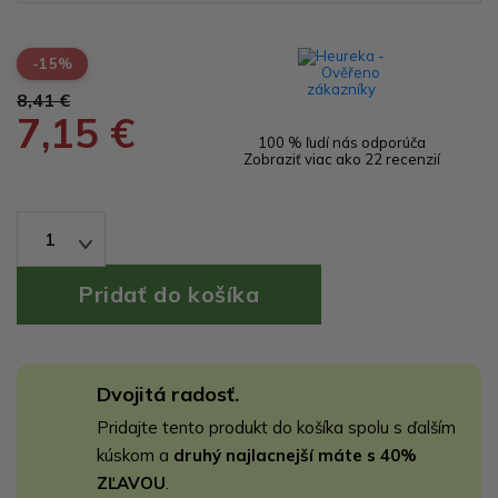
-15%
8,41 €
7,15 €
100 % ľudí nás odporúča
Zobraziť viac ako 22 recenzií
1
Dvojitá radosť.
Pridajte tento produkt do košíka spolu s ďalším
kúskom a
druhý najlacnejší máte s 40%
ZĽAVOU
.