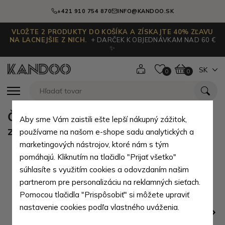
+421 910 754 870
INFO@KANDOO.SK
VLOŽTE 2 PRODUKTY DO KOŠÍKA A ZÍSKAJTE 40% ZĽAVU
NA LACNEJŠIE Z NICH.
+ DARČEK K OBJEDNÁVKAM NAD 60 €
✨
SK
0
0
Červená kožená kľúčenka s dvoma
Aby sme Vám zaistili ešte lepší nákupný zážitok,
zipsami Rita
používame na našom e-shope sadu analytických a
marketingových nástrojov, ktoré nám s tým
pomáhajú. Kliknutím na tlačidlo "Prijať všetko"
súhlasíte s využitím cookies a odovzdaním našim
partnerom pre personalizáciu na reklamných sieťach.
Pomocou tlačidla "Prispôsobiť" si môžete upraviť
nastavenie cookies podľa vlastného uváženia.