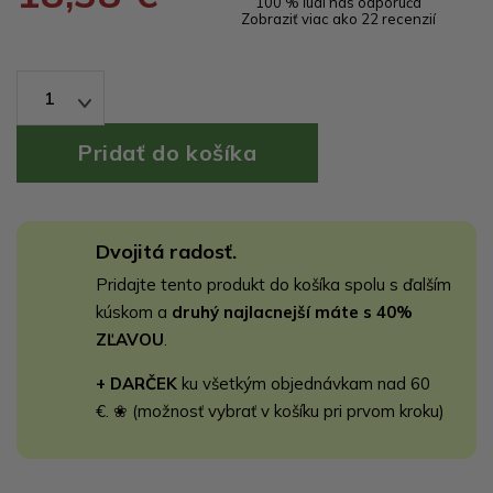
100 % ľudí nás odporúča
Zobraziť viac ako 22 recenzií
1
Dvojitá radosť.
Pridajte tento produkt do košíka spolu s ďalším
kúskom a
druhý najlacnejší máte s 40%
ZĽAVOU
.
+ DARČEK
ku všetkým objednávkam nad 60
€. ❀ (možnosť vybrať v košíku pri prvom kroku)