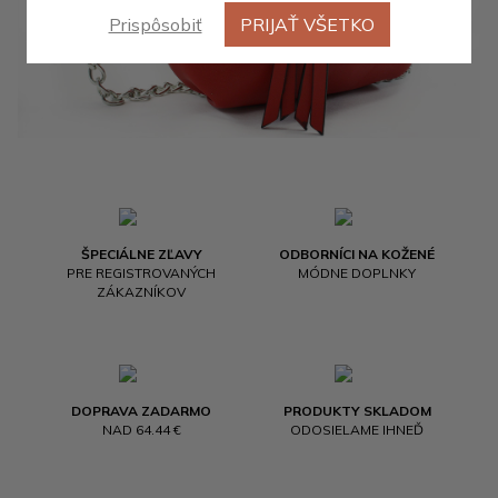
Prispôsobiť
PRIJAŤ VŠETKO
ŠPECIÁLNE ZĽAVY
ODBORNÍCI NA KOŽENÉ
PRE REGISTROVANÝCH
MÓDNE DOPLNKY
ZÁKAZNÍKOV
DOPRAVA ZADARMO
PRODUKTY SKLADOM
NAD 64.44 €
ODOSIELAME IHNEĎ