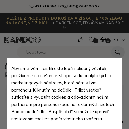
+421 910 754 870
INFO@KANDOO.SK
VLOŽTE 2 PRODUKTY DO KOŠÍKA A ZÍSKAJTE 40% ZĽAVU
NA LACNEJŠIE Z NICH.
+ DARČEK K OBJEDNÁVKAM NAD 60 €
✨
SK
0
0
Červená dámska zipsová kabelka
Aby sme Vám zaistili ešte lepší nákupný zážitok,
ľadvinka Kyliki
používame na našom e-shope sadu analytických a
marketingových nástrojov, ktoré nám s tým
pomáhajú. Kliknutím na tlačidlo "Prijať všetko"
súhlasíte s využitím cookies a odovzdaním našim
partnerom pre personalizáciu na reklamných sieťach.
Pomocou tlačidla "Prispôsobiť" si môžete upraviť
nastavenie cookies podľa vlastného uváženia.