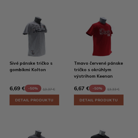
Sivé pánske tričko s
Tmavo červené pánske
gombíkmi Kolton
tričko s okrúhlym
výstrihom Keenan
6,69 €
6,67 €
-50%
-50%
13,37 €
13,33 €
DETAIL PRODUKTU
DETAIL PRODUKTU