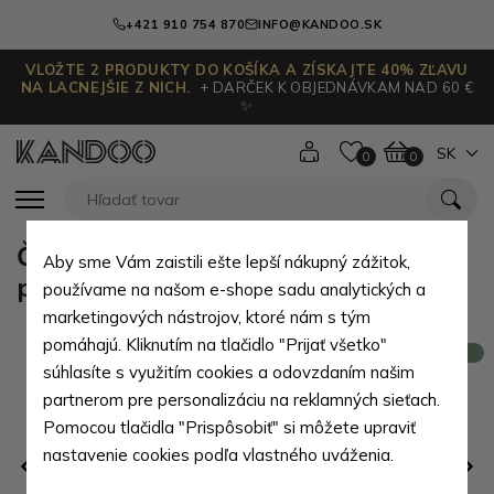
+421 910 754 870
INFO@KANDOO.SK
VLOŽTE 2 PRODUKTY DO KOŠÍKA A ZÍSKAJTE 40% ZĽAVU
NA LACNEJŠIE Z NICH.
+ DARČEK K OBJEDNÁVKAM NAD 60 €
✨
SK
0
0
Červená dámska kožená
Aby sme Vám zaistili ešte lepší nákupný zážitok,
peňaženka s razbou Sitora
používame na našom e-shope sadu analytických a
marketingových nástrojov, ktoré nám s tým
pomáhajú. Kliknutím na tlačidlo "Prijať všetko"
Novinka
súhlasíte s využitím cookies a odovzdaním našim
partnerom pre personalizáciu na reklamných sieťach.
Pomocou tlačidla "Prispôsobiť" si môžete upraviť
nastavenie cookies podľa vlastného uváženia.