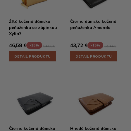
Žltá kožená dámska
Čierna dámska kožená
peňaženka so zápinkou
peňaženka Amanda
Xylia7
46,58 €
43,72 €
-15%
-15%
54,80 €
51,44 €
DETAIL PRODUKTU
DETAIL PRODUKTU
Čierna kožená dámska
Hnedá kožená dámska