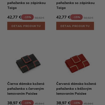
peňaženka so zápinkou
peňaženka so zápinkou
Taiga
Taiga
42,77 €
42,77 €
-15%
-15%
50,32 €
50,32 €
DETAIL PRODUKTU
DETAIL PRODUKTU
Čierna dámska kožená
Červená dámska kožená
peňaženka s červeným
peňaženka s béžovým
lemovaním Paislee
lemovaním Paislee
38,97 €
38,97 €
-15%
-15%
45,84 €
45,84 €