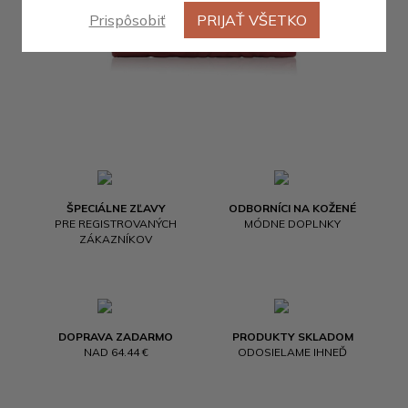
Prispôsobiť
PRIJAŤ VŠETKO
ŠPECIÁLNE ZĽAVY
ODBORNÍCI NA KOŽENÉ
PRE REGISTROVANÝCH
MÓDNE DOPLNKY
ZÁKAZNÍKOV
DOPRAVA ZADARMO
PRODUKTY SKLADOM
NAD 64.44 €
ODOSIELAME IHNEĎ