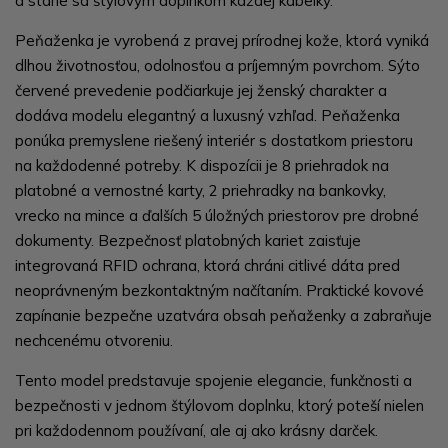
a stane sa štýlovým doplnkom každej kabelky.
Peňaženka je vyrobená z pravej prírodnej kože, ktorá vyniká
dlhou životnosťou, odolnosťou a príjemným povrchom. Sýto
červené prevedenie podčiarkuje jej ženský charakter a
dodáva modelu elegantný a luxusný vzhľad. Peňaženka
ponúka premyslene riešený interiér s dostatkom priestoru
na každodenné potreby. K dispozícii je 8 priehradok na
platobné a vernostné karty, 2 priehradky na bankovky,
vrecko na mince a ďalších 5 úložných priestorov pre drobné
dokumenty. Bezpečnosť platobných kariet zaisťuje
integrovaná RFID ochrana, ktorá chráni citlivé dáta pred
neoprávneným bezkontaktným načítaním. Praktické kovové
zapínanie bezpečne uzatvára obsah peňaženky a zabraňuje
nechcenému otvoreniu.
Tento model predstavuje spojenie elegancie, funkčnosti a
bezpečnosti v jednom štýlovom doplnku, ktorý poteší nielen
pri každodennom používaní, ale aj ako krásny darček.