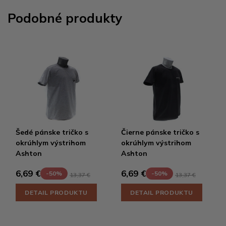
Podobné produkty
Šedé pánske tričko s
Čierne pánske tričko s
okrúhlym výstrihom
okrúhlym výstrihom
Ashton
Ashton
6,69 €
6,69 €
-50%
-50%
13,37 €
13,37 €
DETAIL PRODUKTU
DETAIL PRODUKTU