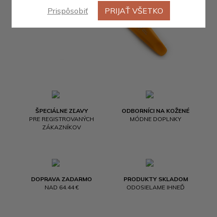
Prispôsobiť
PRIJAŤ VŠETKO
ŠPECIÁLNE ZĽAVY
ODBORNÍCI NA KOŽENÉ
PRE REGISTROVANÝCH
MÓDNE DOPLNKY
ZÁKAZNÍKOV
DOPRAVA ZADARMO
PRODUKTY SKLADOM
NAD 64.44 €
ODOSIELAME IHNEĎ