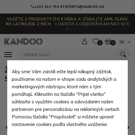
+421 910 754 870
INFO@KANDOO.SK
VLOŽTE 2 PRODUKTY DO KOŠÍKA A ZÍSKAJTE 40% ZĽAVU
NA LACNEJŠIE Z NICH.
+ DARČEK K OBJEDNÁVKAM NAD 60 €
✨
SK
0
0
Žltý obojstranný zafírový pilník
Aby sme Vám zaistili ešte lepší nákupný zážitok,
Solingen Abelin
používame na našom e-shope sadu analytických a
marketingových nástrojov, ktoré nám s tým
pomáhajú. Kliknutím na tlačidlo "Prijať všetko"
súhlasíte s využitím cookies a odovzdaním našim
partnerom pre personalizáciu na reklamných sieťach.
Pomocou tlačidla "Prispôsobiť" si môžete upraviť
nastavenie cookies podľa vlastného uváženia.