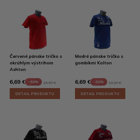
Červené pánske tričko s
Modré pánske tričko s
okrúhlym výstrihom
gombíkmi Kolton
Ashton
6,69 €
6,69 €
-50%
-50%
13,37 €
13,37 €
DETAIL PRODUKTU
DETAIL PRODUKTU