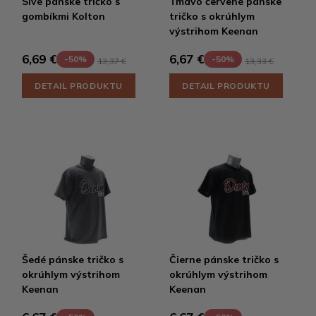
Sivé pánske tričko s
Tmavo červené pánske
gombíkmi Kolton
tričko s okrúhlym
výstrihom Keenan
6,69 €
6,67 €
-50%
-50%
13,37 €
13,33 €
DETAIL PRODUKTU
DETAIL PRODUKTU
Šedé pánske tričko s
Čierne pánske tričko s
okrúhlym výstrihom
okrúhlym výstrihom
Keenan
Keenan