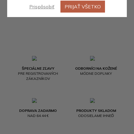
Prispôsobiť
PRIJAŤ VŠETKO
ŠPECIÁLNE ZĽAVY
ODBORNÍCI NA KOŽENÉ
PRE REGISTROVANÝCH
MÓDNE DOPLNKY
ZÁKAZNÍKOV
DOPRAVA ZADARMO
PRODUKTY SKLADOM
NAD 64.44 €
ODOSIELAME IHNEĎ