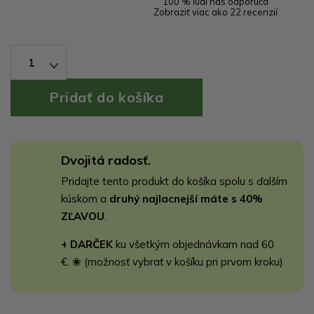
100 % ľudí nás odporúča
Zobraziť viac ako 22 recenzií
1
Dvojitá radosť.
Pridajte tento produkt do košíka spolu s ďalším
kúskom a
druhý najlacnejší máte s 40%
ZĽAVOU
.
+ DARČEK
ku všetkým objednávkam nad 60
€. ❀ (možnosť vybrať v košíku pri prvom kroku)