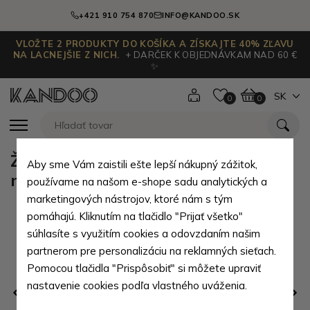
+421 910 754 870
INFO@KANDOO.SK
VLOŽTE 2 PRODUKTY DO KOŠÍKA A ZÍSKAJTE 40% ZĽAVU
NA LACNEJŠIE Z NICH.
+ DARČEK K OBJEDNÁVKAM NAD 60 €
✨
SK
0
0
Žltý dámsky aj detský skladací
Aby sme Vám zaistili ešte lepší nákupný zážitok,
mechanický dáždnik Aline
používame na našom e-shope sadu analytických a
marketingových nástrojov, ktoré nám s tým
pomáhajú. Kliknutím na tlačidlo "Prijať všetko"
súhlasíte s využitím cookies a odovzdaním našim
partnerom pre personalizáciu na reklamných sieťach.
Pomocou tlačidla "Prispôsobiť" si môžete upraviť
nastavenie cookies podľa vlastného uváženia.