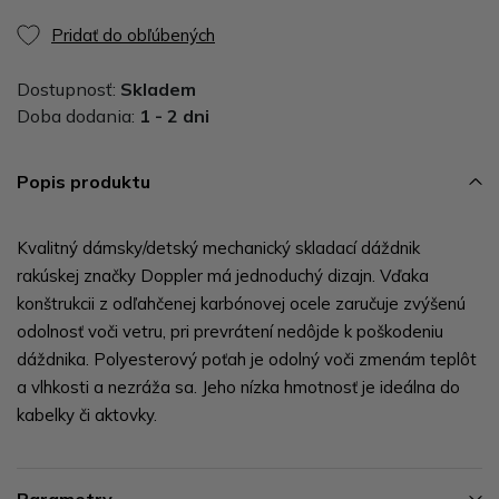
Pridať do obľúbených
Dostupnosť:
Skladem
Doba dodania:
1 - 2 dni
Popis produktu
Kvalitný dámsky/detský mechanický skladací dáždnik
rakúskej značky Doppler má jednoduchý dizajn. Vďaka
konštrukcii z odľahčenej karbónovej ocele zaručuje zvýšenú
odolnosť voči vetru, pri prevrátení nedôjde k poškodeniu
dáždnika. Polyesterový poťah je odolný voči zmenám teplôt
a vlhkosti a nezráža sa. Jeho nízka hmotnosť je ideálna do
kabelky či aktovky.
Parametry