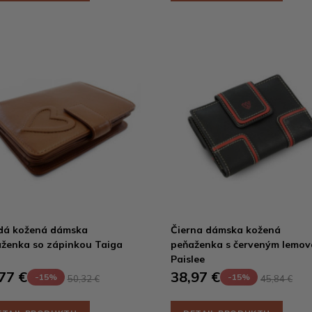
dá kožená dámska
Čierna dámska kožená
ženka so zápinkou Taiga
peňaženka s červeným lemo
Paislee
77 €
38,97 €
-15%
-15%
50,32 €
45,84 €