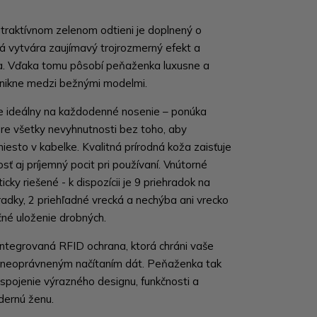
traktívnom zelenom odtieni je doplnený o
orá vytvára zaujímavý trojrozmerný efekt a
la. Vďaka tomu pôsobí peňaženka luxusne a
vynikne medzi bežnými modelmi.
e ideálny na každodenné nosenie – ponúka
pre všetky nevyhnutnosti bez toho, aby
esto v kabelke. Kvalitná prírodná koža zaisťuje
sť aj príjemný pocit pri používaní. Vnútorné
icky riešené - k dispozícii je 9 priehradok na
hradky, 2 priehľadné vrecká a nechýba ani vrecko
né uloženie drobných.
ntegrovaná RFID ochrana, ktorá chráni vaše
d neoprávneným načítaním dát. Peňaženka tak
spojenie výrazného designu, funkčnosti a
dernú ženu.