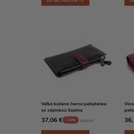
DETAIL PRODUKTU
D
Veľká kožená čierna peňaženka
Víno
so zápinkou Sophia
peňa
37,06 €
36,
-15%
43,60 €