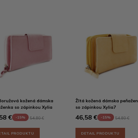
loružová kožená dámska
Žltá kožená dámska peňaže
ženka so zápinkou Xylia
so zápinkou Xylia7
58 €
46,58 €
-15%
-15%
54,80 €
54,80 €
ETAIL PRODUKTU
DETAIL PRODUKTU