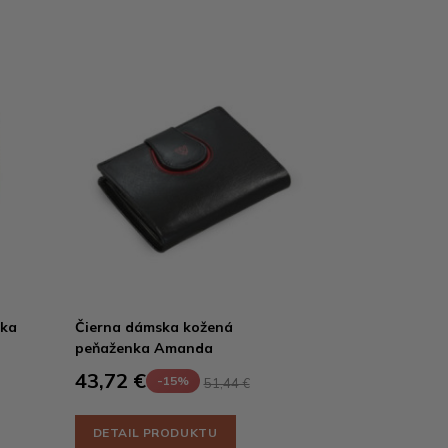
nka
Čierna dámska kožená
peňaženka Amanda
43,72 €
-15%
51,44 €
DETAIL PRODUKTU