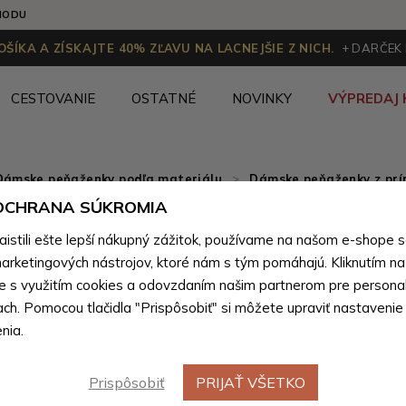
HODU
ŠÍKA A ZÍSKAJTE 40% ZĽAVU NA LACNEJŠIE Z NICH.
+ DARČEK
CESTOVANIE
OSTATNÉ
NOVINKY
VÝPREDAJ 
Dámske peňaženky podľa materiálu
>
Dámske peňaženky z prír
 OCHRANA SÚKROMIA
Zelená d
stili ešte lepší nákupný zážitok, používame na našom e-shope 
kožená p
arketingových nástrojov, ktoré nám s tým pomáhajú. Kliknutím na t
te s využitím cookies a odovzdaním našim partnerom pre personal
croco Do
ach. Pomocou tlačidla "Prispôsobiť" si môžete upraviť nastavenie
nia.
Farebné var
Prispôsobiť
PRIJAŤ VŠETKO