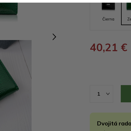
Čierna
Z
40,21 €
1
Dvojitá rado