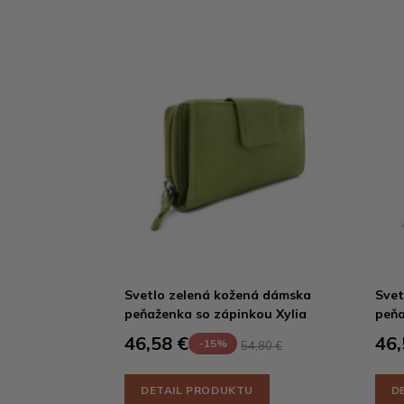
Svetlo zelená kožená dámska
Svet
peňaženka so zápinkou Xylia
peňa
46,58 €
46,
-15%
54,80 €
DETAIL PRODUKTU
D