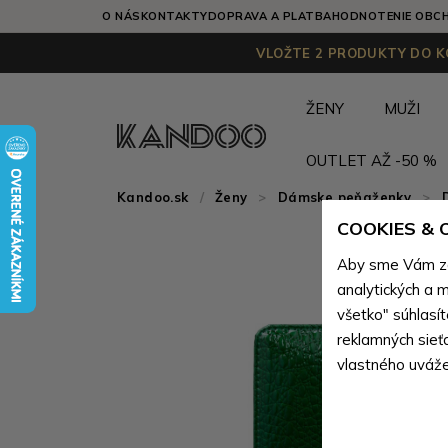
O NÁS
KONTAKTY
DOPRAVA A PLATBA
HODNOTENIE OBC
VLOŽTE 2 PRODUKTY DO KO
ŽENY
MUŽI
OUTLET AŽ -50 %
Kandoo.sk
Ženy
>
Dámske peňaženky
>
COOKIES &
Aby sme Vám zai
analytických a m
všetko" súhlasí
reklamných sieť
vlastného uváže