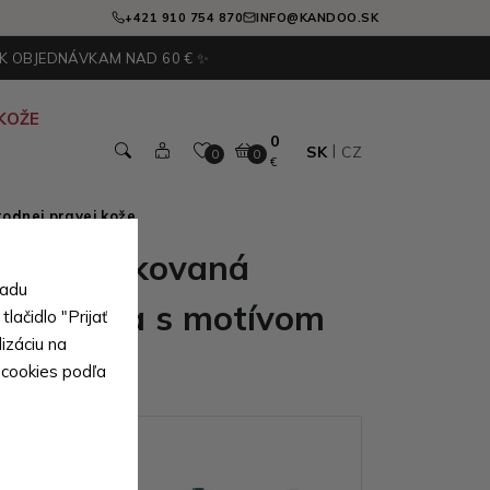
+421 910 754 870
INFO@KANDOO.SK
 K OBJEDNÁVKAM NAD 60 € ✨
KOŽE
0
SK
CZ
0
0
€
odnej pravej kože
ámska lakovaná
sadu
eňaženka s motívom
lačidlo "Prijať
izáciu na
rothy
 cookies podľa
ianty