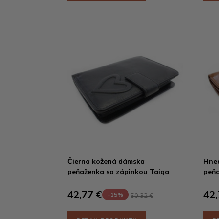
Čierna kožená dámska
Hne
peňaženka so zápinkou Taiga
peňa
42,77 €
42,
-15%
50,32 €