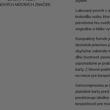
štýlom.
NOHÝCH MÓDNYCH ZNAČIEK
Lakovaný povrch v a
krokodíliu razbu, kt
prirodzenú hru svet
originálne a ľahko 
Kompaktný formát j
dostatok priestoru 
zbytočne zaberala mi
dlhú životnosť, pevno
usporiadanie je prakt
karty, 2 hlavné prie
na mince pre bezpeč
Samozrejmosťou je i
platobné karty pre
predstavuje ideálne 
bezpečnosti pre mo