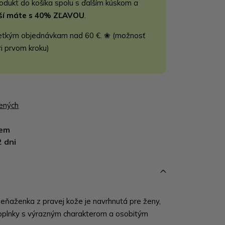
rodukt do košíka spolu s ďalším kúskom a
jší máte s 40% ZĽAVOU
.
etkým objednávkam nad 60 €. ❀ (možnosť
ri prvom kroku)
bených
dem
2 dni
ňaženka z pravej kože je navrhnutá pre ženy,
oplnky s výrazným charakterom a osobitým