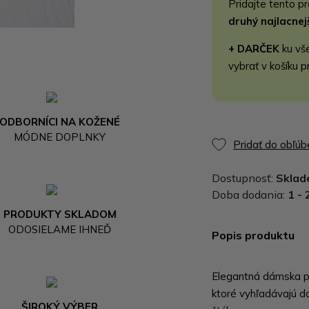
Pridajte tento p
druhý najlacne
+ DARČEK
ku vš
vybrať v košíku p
ODBORNÍCI NA KOŽENÉ
MÓDNE DOPLNKY
Pridať do obľú
Dostupnosť:
Skla
Doba dodania:
1 - 
PRODUKTY SKLADOM
ODOSIELAME IHNEĎ
Popis produktu
Elegantná dámska pe
ktoré vyhľadávajú d
ŠIROKÝ VÝBER