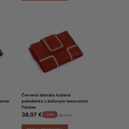
Červená dámska kožená
vaním
peňaženka s béžovým lemovaním
Paislee
38,97 €
-15%
45,84 €