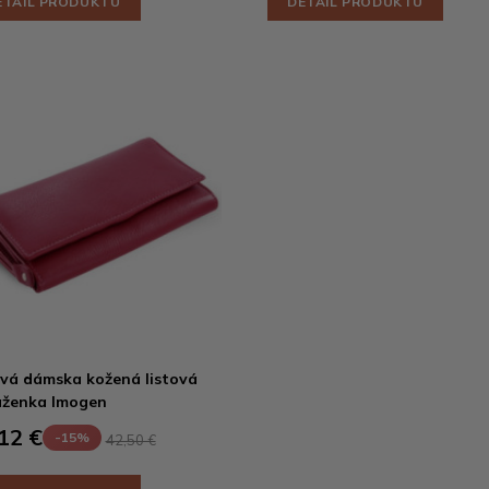
ETAIL PRODUKTU
DETAIL PRODUKTU
vá dámska kožená listová
ženka Imogen
12 €
-15%
42,50 €