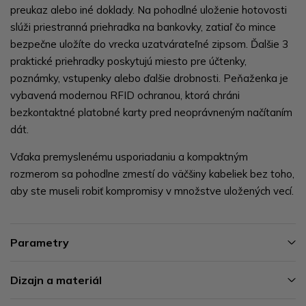
preukaz alebo iné doklady. Na pohodlné uloženie hotovosti
slúži priestranná priehradka na bankovky, zatiaľ čo mince
bezpečne uložíte do vrecka uzatvárateľné zipsom. Ďalšie 3
praktické priehradky poskytujú miesto pre účtenky,
poznámky, vstupenky alebo ďalšie drobnosti. Peňaženka je
vybavená modernou RFID ochranou, ktorá chráni
bezkontaktné platobné karty pred neoprávneným načítaním
dát.
Vďaka premyslenému usporiadaniu a kompaktným
rozmerom sa pohodlne zmestí do väčšiny kabeliek bez toho,
aby ste museli robiť kompromisy v množstve uložených vecí.
Parametry
Dizajn a materiál