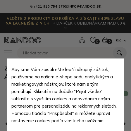
+421 910 754 870
INFO@KANDOO.SK
VLOŽTE 2 PRODUKTY DO KOŠÍKA A ZÍSKAJTE 40% ZĽAVU
NA LACNEJŠIE Z NICH.
+ DARČEK K OBJEDNÁVKAM NAD 60 €
✨
SK
0
0
Zelená dámska kožená peňaženka
Aby sme Vám zaistili ešte lepší nákupný zážitok,
Annika
používame na našom e-shope sadu analytických a
marketingových nástrojov, ktoré nám s tým
pomáhajú. Kliknutím na tlačidlo "Prijať všetko"
Novinka
súhlasíte s využitím cookies a odovzdaním našim
partnerom pre personalizáciu na reklamných sieťach.
Pomocou tlačidla "Prispôsobiť" si môžete upraviť
nastavenie cookies podľa vlastného uváženia.