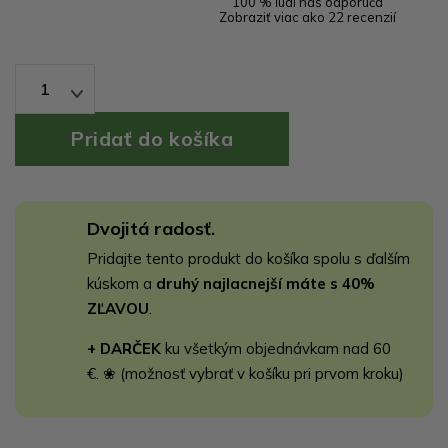
100 % ľudí nás odporúča
Zobraziť viac ako 22 recenzií
1
Dvojitá radosť.
Pridajte tento produkt do košíka spolu s ďalším
kúskom a
druhý najlacnejší máte s 40%
ZĽAVOU
.
+ DARČEK
ku všetkým objednávkam nad 60
€. ❀ (možnosť vybrať v košíku pri prvom kroku)