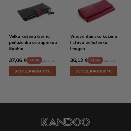
Veľká kožená čierna
Vínová dámska kožená
peňaženka so zápinkou
listová peňaženka
Sophia
Imogen
37,06 €
36,12 €
-15%
-15%
43,60 €
42,50 €
DETAIL PRODUKTU
DETAIL PRODUKTU