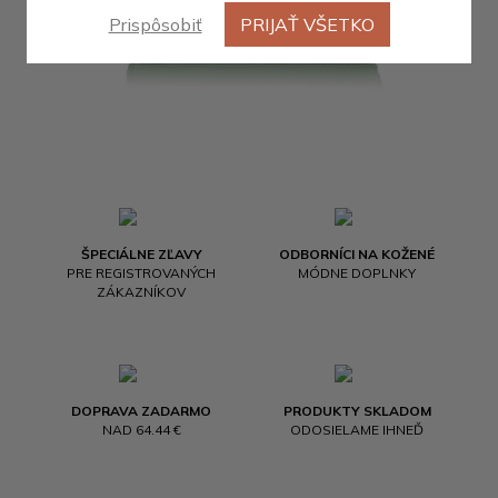
Prispôsobiť
PRIJAŤ VŠETKO
ŠPECIÁLNE ZĽAVY
ODBORNÍCI NA KOŽENÉ
PRE REGISTROVANÝCH
MÓDNE DOPLNKY
ZÁKAZNÍKOV
DOPRAVA ZADARMO
PRODUKTY SKLADOM
NAD 64.44 €
ODOSIELAME IHNEĎ