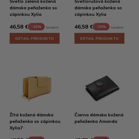
Svetlo zelená kožená
Svetloružová kožená
dámska peňaženka so
dámska peňaženka so
zápinkou Xylia
zápinkou Xylia
46,58 €
46,58 €
-15%
-15%
54,80 €
54,80 €
DETAIL PRODUKTU
DETAIL PRODUKTU
Žltá kožená dámska
Čierna dámska kožená
peňaženka so zápinkou
peňaženka Amanda
Xylia7