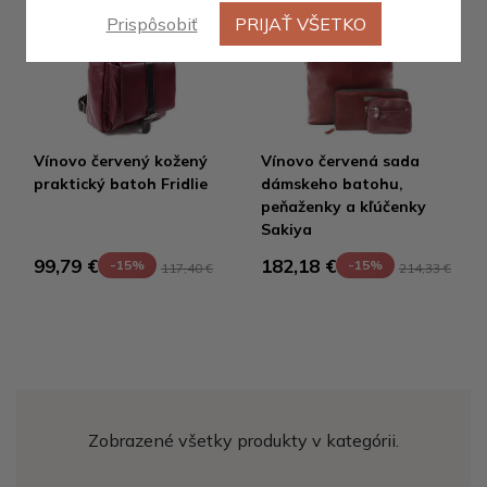
Prispôsobiť
PRIJAŤ VŠETKO
Vínovo červený kožený
Vínovo červená sada
praktický batoh Fridlie
dámskeho batohu,
peňaženky a kľúčenky
Sakiya
99,79 €
182,18 €
-15%
-15%
117,40 €
214,33 €
Zobrazené všetky produkty v kategórii.