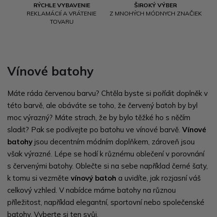
RÝCHLE VYBAVENIE
ŠIROKÝ VÝBER
REKLAMÁCIÍ A VRÁTENIE
Z MNOHÝCH MÓDNYCH ZNAČIEK
TOVARU
Vínové batohy
Máte ráda červenou barvu? Chtěla byste si pořídit doplněk v
této barvě, ale obáváte se toho, že červený batoh by byl
moc výrazný? Máte strach, že by bylo těžké ho s něčím
sladit? Pak se podívejte po batohu ve vínové barvě.
Vínové
batohy
jsou decentním módním doplňkem, zároveň jsou
však výrazné. Lépe se hodí k různému oblečení v porovnání
s červenými batohy. Oblečte si na sebe například černé šaty,
k tomu si vezměte
vínový batoh
a uvidíte, jak rozjasní váš
celkový vzhled. V nabídce máme batohy na různou
příležitost, například elegantní, sportovní nebo společenské
batohy. Vyberte si ten svůj.