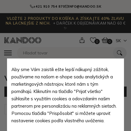
+421 910 754 870
INFO@KANDOO.SK
VLOŽTE 2 PRODUKTY DO KOŠÍKA A ZÍSKAJTE 40% ZĽAVU
NA LACNEJŠIE Z NICH.
+ DARČEK K OBJEDNÁVKAM NAD 60 €
✨
SK
0
0
Aby sme Vám zaistili ešte lepší nákupný zážitok,
Vínové dámske batohy
používame na našom e-shope sadu analytických a
marketingových nástrojov, ktoré nám s tým
pomáhajú. Kliknutím na tlačidlo "Prijať všetko"
Filter
(2 produktov)
súhlasíte s využitím cookies a odovzdaním našim
partnerom pre personalizáciu na reklamných sieťach.
Zoradiť podľa:
Predvolené
Pomocou tlačidla "Prispôsobiť" si môžete upraviť
nastavenie cookies podľa vlastného uváženia.