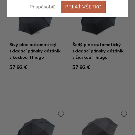
Prispôsobiť
PRIJAŤ VŠETKO
Sivý plne automatický
Šedý plne automatický
skladací pánsky dáždnik
skladací pánsky dáždnik
s kockou Thiago
s čiarkou Thiago
57,92 €
57,92 €