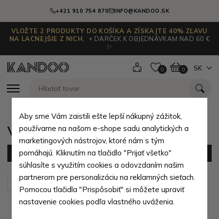
+421 910 754 870
INFO@KANDOO.SK
VLOŽTE 2 PRODUKTY DO KOŠÍKA A ZÍSKAJTE 40% ZĽAVU
NA LACNEJŠIE Z NICH.
+ DARČEK K OBJEDNÁVKAM NAD 60 €
✨
SK
0
0
Aby sme Vám zaistili ešte lepší nákupný zážitok,
Veľké pánske dáždniky
používame na našom e-shope sadu analytických a
marketingových nástrojov, ktoré nám s tým
pomáhajú. Kliknutím na tlačidlo "Prijať všetko"
Filter
(6 produktov)
súhlasíte s využitím cookies a odovzdaním našim
partnerom pre personalizáciu na reklamných sieťach.
Zoradiť podľa:
Predvolené
Pomocou tlačidla "Prispôsobiť" si môžete upraviť
nastavenie cookies podľa vlastného uváženia.