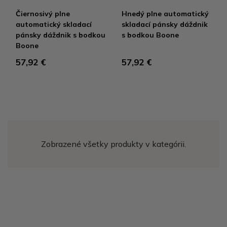
Čiernosivý plne
Hnedý plne automatický
automatický skladací
skladací pánsky dáždnik
pánsky dáždnik s bodkou
s bodkou Boone
Boone
57,92 €
57,92 €
Zobrazené všetky produkty v kategórii.