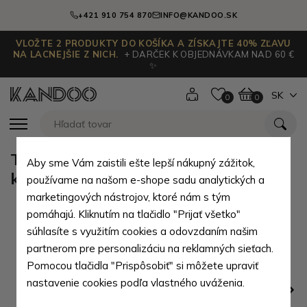
+421 910 754 870
INFO@KANDOO.SK
VLOŽTE 2 PRODUKTY DO KOŠÍKA A ZÍSKAJTE 40% ZĽAVU
NA LACNEJŠIE Z NICH.
+ DARČEK K OBJEDNÁVKAM NAD 60 €
✨
SK
0
0
Tmavozelená dámska zipsová
Aby sme Vám zaistili ešte lepší nákupný zážitok,
kabelka Marisele
používame na našom e-shope sadu analytických a
marketingových nástrojov, ktoré nám s tým
pomáhajú. Kliknutím na tlačidlo "Prijať všetko"
súhlasíte s využitím cookies a odovzdaním našim
partnerom pre personalizáciu na reklamných sieťach.
Pomocou tlačidla "Prispôsobiť" si môžete upraviť
nastavenie cookies podľa vlastného uváženia.