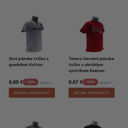
Sivé pánske tričko s
Tmavo červené pánske
gombíkmi Kolton
tričko s okrúhlym
výstrihom Keenan
6,69 €
6,67 €
-50%
-50%
13,37 €
13,33 €
DETAIL PRODUKTU
DETAIL PRODUKTU