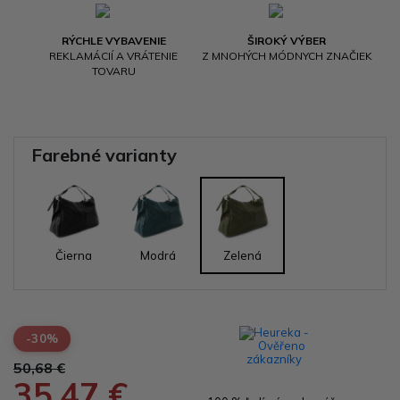
RÝCHLE VYBAVENIE
ŠIROKÝ VÝBER
REKLAMÁCIÍ A VRÁTENIE
Z MNOHÝCH MÓDNYCH ZNAČIEK
TOVARU
Farebné varianty
Čierna
Modrá
Zelená
-30%
50,68 €
35,47 €