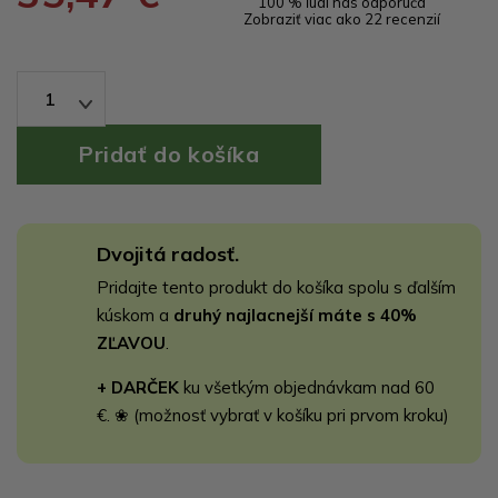
100 % ľudí nás odporúča
Zobraziť viac ako 22 recenzií
1
Dvojitá radosť.
Pridajte tento produkt do košíka spolu s ďalším
kúskom a
druhý najlacnejší máte s 40%
ZĽAVOU
.
+ DARČEK
ku všetkým objednávkam nad 60
€. ❀ (možnosť vybrať v košíku pri prvom kroku)