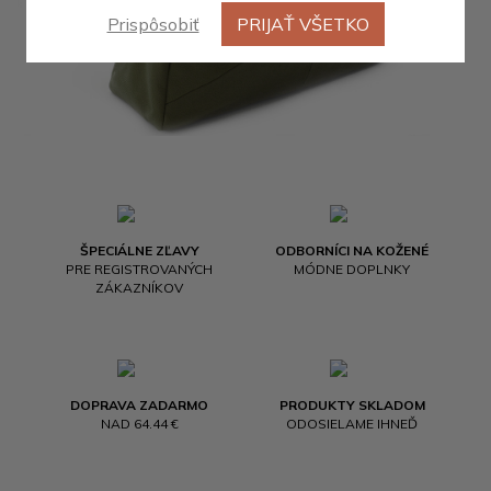
Prispôsobiť
PRIJAŤ VŠETKO
ŠPECIÁLNE ZĽAVY
ODBORNÍCI NA KOŽENÉ
PRE REGISTROVANÝCH
MÓDNE DOPLNKY
ZÁKAZNÍKOV
DOPRAVA ZADARMO
PRODUKTY SKLADOM
NAD 64.44 €
ODOSIELAME IHNEĎ