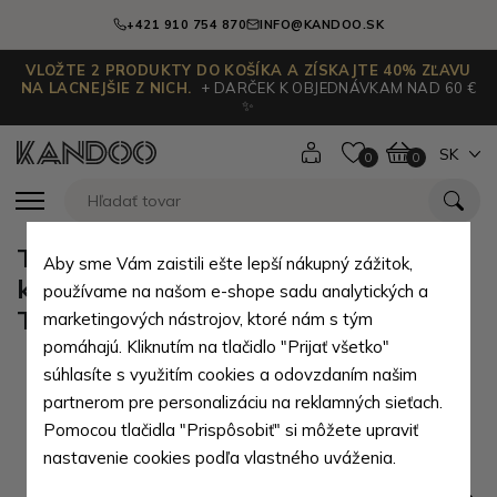
+421 910 754 870
INFO@KANDOO.SK
VLOŽTE 2 PRODUKTY DO KOŠÍKA A ZÍSKAJTE 40% ZĽAVU
NA LACNEJŠIE Z NICH.
+ DARČEK K OBJEDNÁVKAM NAD 60 €
✨
SK
0
0
Tmavo strieborná zipsová dámska
Aby sme Vám zaistili ešte lepší nákupný zážitok,
kabelka s ozdobným popruhom
používame na našom e-shope sadu analytických a
Theoni
marketingových nástrojov, ktoré nám s tým
pomáhajú. Kliknutím na tlačidlo "Prijať všetko"
súhlasíte s využitím cookies a odovzdaním našim
partnerom pre personalizáciu na reklamných sieťach.
Pomocou tlačidla "Prispôsobiť" si môžete upraviť
nastavenie cookies podľa vlastného uváženia.