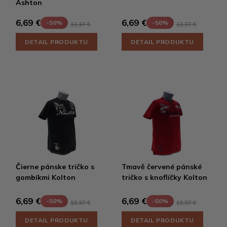
Ashton
6,69 €
6,69 €
-50%
-50%
13,37 €
13,37 €
DETAIL PRODUKTU
DETAIL PRODUKTU
Čierne pánske tričko s
Tmavě červené pánské
gombíkmi Kolton
tričko s knoflíčky Kolton
6,69 €
6,69 €
-50%
-50%
13,37 €
13,37 €
DETAIL PRODUKTU
DETAIL PRODUKTU