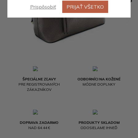
Prispôsobiť
PRIJAŤ VŠETKO
ŠPECIÁLNE ZĽAVY
ODBORNÍCI NA KOŽENÉ
PRE REGISTROVANÝCH
MÓDNE DOPLNKY
ZÁKAZNÍKOV
DOPRAVA ZADARMO
PRODUKTY SKLADOM
NAD 64.44 €
ODOSIELAME IHNEĎ