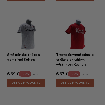
Sivé pánske tričko s
Tmavo červené pánske
gombíkmi Kolton
tričko s okrúhlym
výstrihom Keenan
6,69 €
6,67 €
-50%
-50%
13,37 €
13,33 €
DETAIL PRODUKTU
DETAIL PRODUKTU