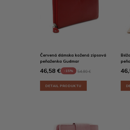
Červená dámska kožená zipsová
Béžo
peňaženka Gudmar
peň
46,58 €
46,
-15%
54,80 €
DETAIL PRODUKTU
D