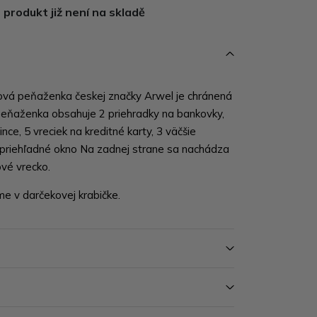
produkt již není na skladě
ová peňaženka českej značky Arwel je chránená
eňaženka obsahuje 2 priehradky na bankovky,
nce, 5 vreciek na kreditné karty, 3 väčšie
 priehľadné okno Na zadnej strane sa nachádza
ové vrecko.
 v darčekovej krabičke.