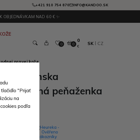
+421 910 754 870
INFO@KANDOO.SK
 K OBJEDNÁVKAM NAD 60 € ✨
KOŽE
0
SK
CZ
0
0
€
odnej pravej kože
nedá dámska
sadu
stá kožená peňaženka
lačidlo "Prijať
izáciu na
 cookies podľa