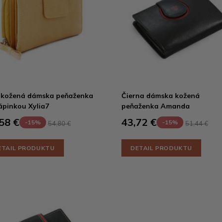
 kožená dámska peňaženka
Čierna dámska kožená
ápinkou Xylia7
peňaženka Amanda
58 €
43,72 €
-15%
-15%
54,80 €
51,44 €
ETAIL PRODUKTU
DETAIL PRODUKTU