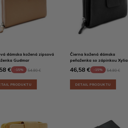
vá dámska kožená zipsová
Čierna kožená dámska
aženka Gudmar
peňaženka so zápinkou Xylia
58 €
46,58 €
-15%
-15%
54,80 €
54,80 €
ETAIL PRODUKTU
DETAIL PRODUKTU