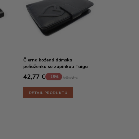
Čierna kožená dámska
peňaženka so zápinkou Taiga
42,77 €
-15%
50,32 €
DETAIL PRODUKTU