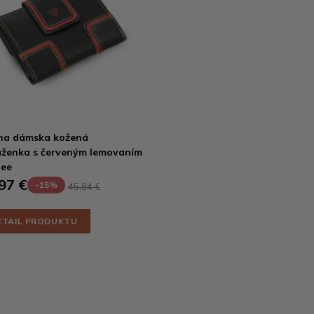
na dámska kožená
ženka s červeným lemovaním
lee
97 €
-15%
45,84 €
ETAIL PRODUKTU