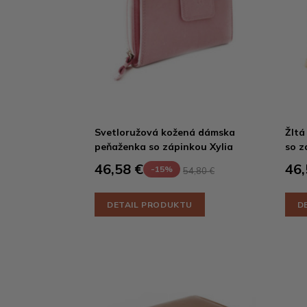
Svetloružová kožená dámska
Žltá
peňaženka so zápinkou Xylia
so z
46,58 €
46,
-15%
54,80 €
DETAIL PRODUKTU
D