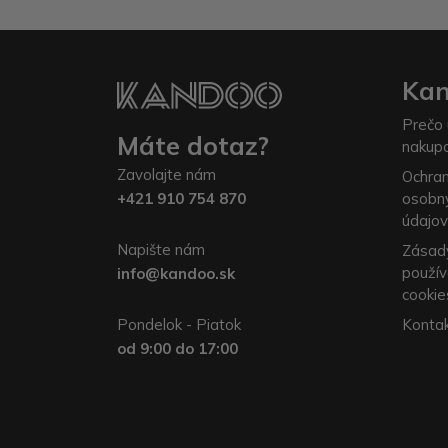
Ka
Prečo 
Máte dotaz?
nakup
Zavolajte nám
Ochra
osobn
+421 910 754 870
údajov
Napište nám
Zásad
použív
info@kandoo.sk
cookie
Konta
Pondelok - Piatok
od 9:00 do 17:00