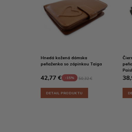
Hnedá kožená dámska
Čier
peňaženka so zápinkou Taiga
peňa
Pais
42,77 €
38,
-15%
50,32 €
DETAIL PRODUKTU
D