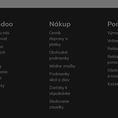
ndoo
Nákup
Po
u nás
Cenník
Výme
ovať
dopravy a
Vráte
platby
na
Rekla
ých
Obchodné
Rekl
podmienky
poria
y
Módne značky
Ošetr
ania
Podmienky
a nos
s
akcií a zliav
Kožen
kty
Darčeky k
objednávke
Sledovanie
zásielky