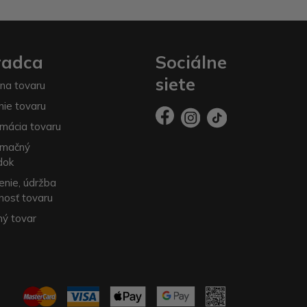
radca
Sociálne
siete
na tovaru
nie tovaru
mácia tovaru
amačný
dok
enie, údržba
nosť tovaru
ý tovar