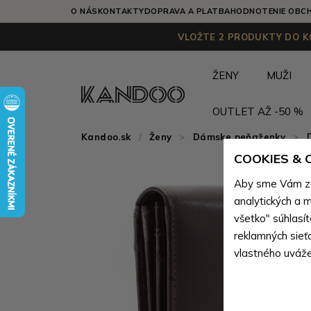
O NÁS
KONTAKTY
DOPRAVA A PLATBA
HODNOTENIE OBC
VLOŽTE 2 PRODUKTY DO KO
ŽENY
MUŽI
OUTLET AŽ -50 %
Kandoo.sk
Ženy
>
Dámske peňaženky
>
COOKIES &
Aby sme Vám zai
analytických a m
všetko" súhlasí
reklamných sieť
vlastného uváže