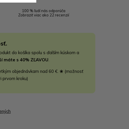
100 % ľudí nás odporúča
Zobraziť viac ako 22 recenzií
sť.
rodukt do košíka spolu s ďalším kúskom a
jší máte s 40% ZĽAVOU
.
etkým objednávkam nad 60 €. ❀ (možnosť
ri prvom kroku)
bených