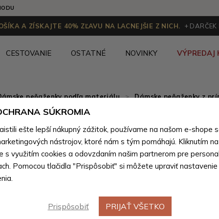
HODU
ŠÍKA A ZÍSKAJTE 40% ZĽAVU NA LACNEJŠIE Z NICH.
+ DARČEK
CESTOVANIE
OSTATNÉ
NOVINKY
VÝPREDAJ 
Dámske peňaženky podľa materiálu
>
Dámske peňaženky z prír
 OCHRANA SÚKROMIA
Tmavo h
Výpredaj
stili ešte lepší nákupný zážitok, používame na našom e-shope 
podlhova
arketingových nástrojov, ktoré nám s tým pomáhajú. Kliknutím na t
te s využitím cookies a odovzdaním našim partnerom pre personal
Georgina
ach. Pomocou tlačidla "Prispôsobiť" si môžete upraviť nastavenie
nia.
-20%
Prispôsobiť
PRIJAŤ VŠETKO
41,11 €