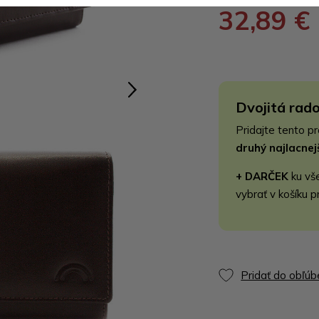
32,89 €
Dvojitá rado
Pridajte tento p
druhý najlacne
+ DARČEK
ku vš
vybrať v košíku p
Pridať do obľú