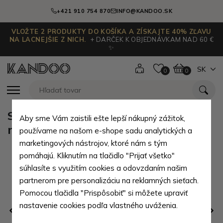
+421 910 754 870
INFO@KANDOO.SK
VLOŽTE 2 PRODUKTY DO KOŠÍKA A ZÍSKAJTE 40% ZĽAVU
NA LACNEJŠIE Z NICH.
+ DARČEK K OBJEDNÁVKAM NAD 60 €
✨
SK
0
0
Svetlomodrý dámsky skladací
Aby sme Vám zaistili ešte lepší nákupný zážitok,
mechanický dáždnik Aubrielle
používame na našom e-shope sadu analytických a
marketingových nástrojov, ktoré nám s tým
pomáhajú. Kliknutím na tlačidlo "Prijať všetko"
súhlasíte s využitím cookies a odovzdaním našim
partnerom pre personalizáciu na reklamných sieťach.
Pomocou tlačidla "Prispôsobiť" si môžete upraviť
nastavenie cookies podľa vlastného uváženia.