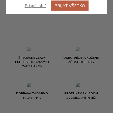
Prispôsobiť
PRIJAŤ VŠETKO
ŠPECIÁLNE ZĽAVY
ODBORNÍCI NA KOŽENÉ
PRE REGISTROVANÝCH
MÓDNE DOPLNKY
ZÁKAZNÍKOV
DOPRAVA ZADARMO
PRODUKTY SKLADOM
NAD 64.44 €
ODOSIELAME IHNEĎ