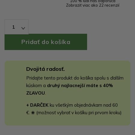
100 % ľudí nás odporúča
Zobraziť viac ako 22 recenzií
1
Dvojitá radosť.
Pridajte tento produkt do košíka spolu s ďalším
kúskom a
druhý najlacnejší máte s 40%
ZĽAVOU
.
+ DARČEK
ku všetkým objednávkam nad 60
€. ❀ (možnosť vybrať v košíku pri prvom kroku)