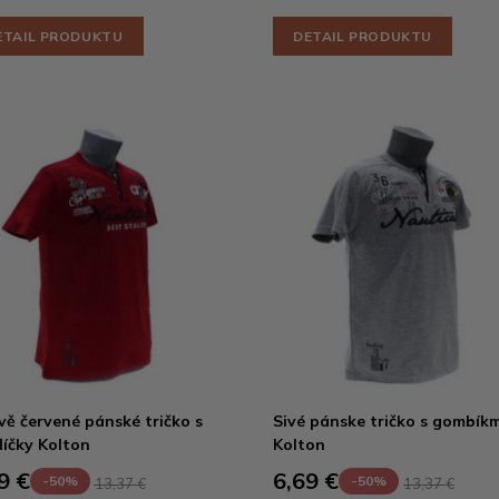
ETAIL PRODUKTU
DETAIL PRODUKTU
ě červené pánské tričko s
Sivé pánske tričko s gombíkm
líčky Kolton
Kolton
9 €
6,69 €
-50%
-50%
13,37 €
13,37 €