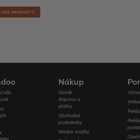
ETAIL PRODUKTU
ndoo
Nákup
Po
u nás
Cenník
Výme
ovať
dopravy a
Vráte
platby
na
Rekla
ých
Obchodné
Rekl
podmienky
poria
y
Módne značky
Ošetr
ania