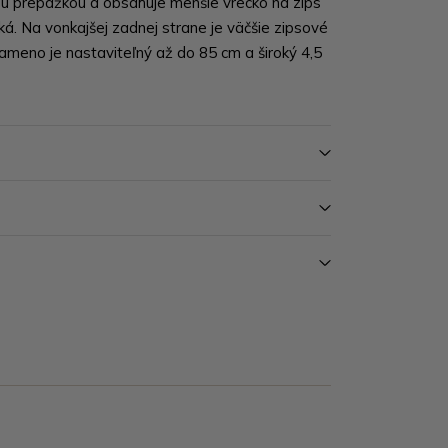
ou prepážkou a obsahuje menšie vrecko na zips
á. Na vonkajšej zadnej strane je väčšie zipsové
ameno je nastaviteľný až do 85 cm a široký 4,5