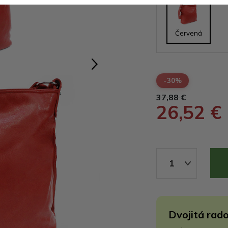
Červená
-30%
37,88 €
26,52 €
1
Dvojitá rado