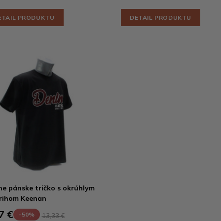
ETAIL PRODUKTU
DETAIL PRODUKTU
ne pánske tričko s okrúhlym
rihom Keenan
7 €
-50%
13,33 €