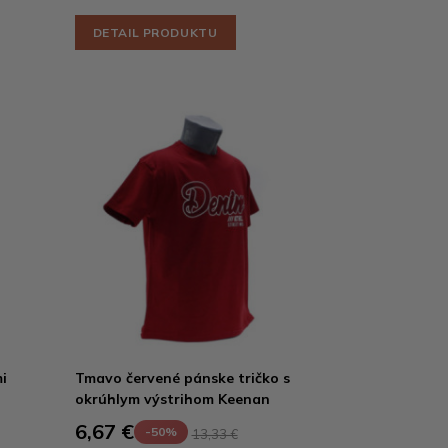
DETAIL PRODUKTU
i
Tmavo červené pánske tričko s
okrúhlym výstrihom Keenan
6,67 €
-50%
13,33 €