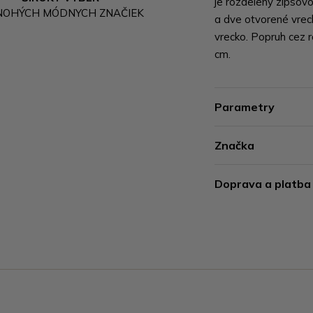
je rozdelený zipsov
NOHÝCH MÓDNYCH ZNAČIEK
a dve otvorené vreck
vrecko. Popruh cez r
cm.
Parametry
Značka
Doprava a platba