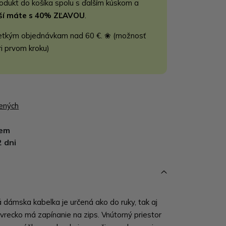
rodukt do košíka spolu s ďalším kúskom a
jší máte s 40% ZĽAVOU
.
etkým objednávkam nad 60 €. ❀ (možnosť
ri prvom kroku)
bených
dem
2 dni
 dámska kabelka je určená ako do ruky, tak aj
vrecko má zapínanie na zips. Vnútorný priestor