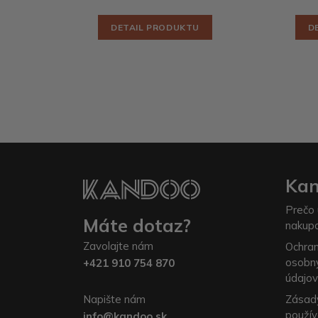
DETAIL PRODUKTU
D
Ka
Prečo 
Máte dotaz?
nakup
Zavolajte nám
Ochra
osobn
+421 910 754 870
údajov
Napište nám
Zásad
použív
info@kandoo.sk