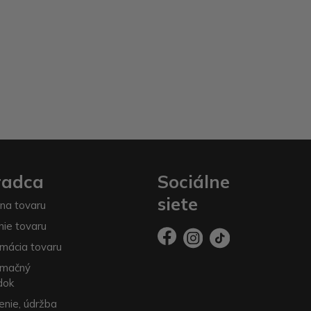
radca
Sociálne
siete
na tovaru
nie tovaru
mácia tovaru
amačný
dok
enie, údržba