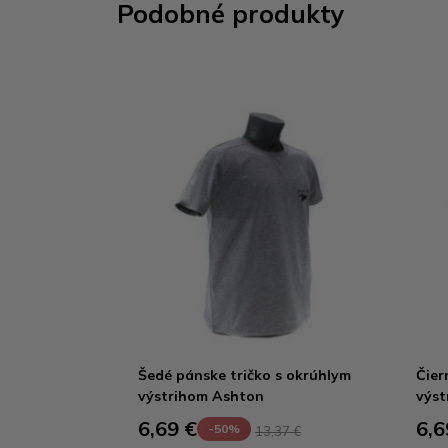
Podobné produkty
Šedé pánske tričko s okrúhlym
Čier
výstrihom Ashton
výst
6,69 €
6,6
-50%
13,37 €