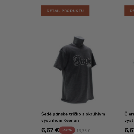
DETAIL PRODUKTU
D
Šedé pánske tričko s okrúhlym
Čier
výstrihom Keenan
výst
6,67 €
6,6
-50%
13,33 €