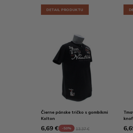
DETAIL PRODUKTU
D
Čierne pánske tričko s gombíkmi
Tmav
Kolton
knof
6,69 €
6,6
-50%
13,37 €