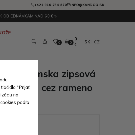
+421 910 754 870
INFO@KANDOO.SK
 K OBJEDNÁVKAM NAD 60 € ✨
KOŽE
0
SK
CZ
0
0
€
rvená dámska zipsová
sadu
o ruky aj cez rameno
lačidlo "Prijať
izáciu na
 cookies podľa
ianty