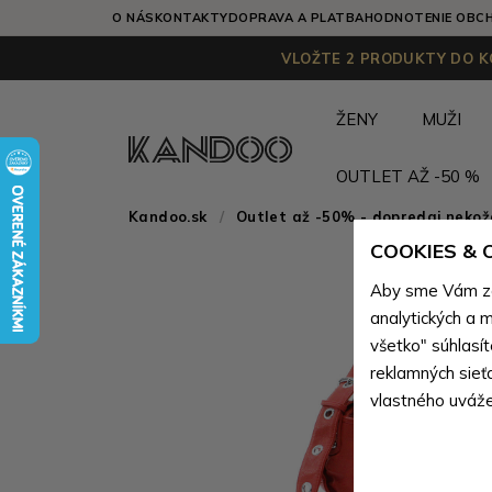
O NÁS
KONTAKTY
DOPRAVA A PLATBA
HODNOTENIE OBC
VLOŽTE 2 PRODUKTY DO KO
ŽENY
MUŽI
OUTLET AŽ -50 %
Kandoo.sk
Outlet až -50% - dopredaj neko
COOKIES &
Aby sme Vám zai
analytických a m
všetko" súhlasí
reklamných sieť
vlastného uváže