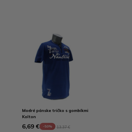
Modré pánske tričko s gombíkmi
Kolton
6,69 €
-50%
13,37 €