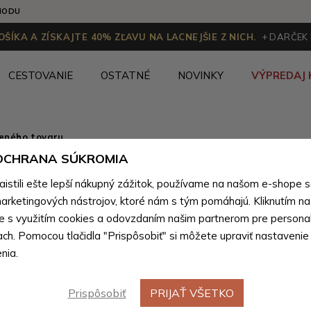
HODU
ŠÍKA A ZÍSKAJTE 40% ZĽAVU NA LACNEJŠIE Z NICH.
+ DARČEK
CESTOVANIE
OSTATNÉ
NOVINKY
VÝPREDAJ 
ženého tovaru
 OCHRANA SÚKROMIA
Svetloče
stili ešte lepší nákupný zážitok, používame na našom e-shope 
kabelka d
arketingových nástrojov, ktoré nám s tým pomáhajú. Kliknutím na t
te s využitím cookies a odovzdaním našim partnerom pre personal
Brylee
ach. Pomocou tlačidla "Prispôsobiť" si môžete upraviť nastavenie
nia.
Farebné var
Prispôsobiť
PRIJAŤ VŠETKO