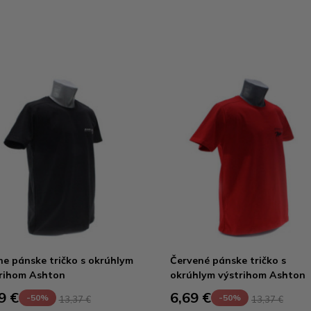
ne pánske tričko s okrúhlym
Červené pánske tričko s
rihom Ashton
okrúhlym výstrihom Ashton
9 €
6,69 €
-50%
-50%
13,37 €
13,37 €