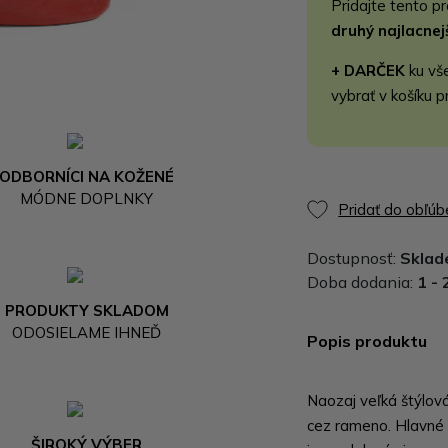
Pridajte tento p
druhý najlacne
+ DARČEK
ku vš
vybrať v košíku p
ODBORNÍCI NA KOŽENÉ
MÓDNE DOPLNKY
Pridať do obľú
Dostupnosť:
Skla
Doba dodania:
1 - 
PRODUKTY SKLADOM
ODOSIELAME IHNEĎ
Popis produktu
Naozaj veľká štýlová
cez rameno. Hlavné 
ŠIROKÝ VÝBER