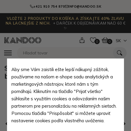
+421 910 754 870
INFO@KANDOO.SK
VLOŽTE 2 PRODUKTY DO KOŠÍKA A ZÍSKAJTE 40% ZĽAVU
NA LACNEJŠIE Z NICH.
+ DARČEK K OBJEDNÁVKAM NAD 60 €
✨
SK
0
0
Svetlo modrý praktický dámsky
Aby sme Vám zaistili ešte lepší nákupný zážitok,
batoh Ivora
používame na našom e-shope sadu analytických a
marketingových nástrojov, ktoré nám s tým
pomáhajú. Kliknutím na tlačidlo "Prijať všetko"
súhlasíte s využitím cookies a odovzdaním našim
partnerom pre personalizáciu na reklamných sieťach.
Pomocou tlačidla "Prispôsobiť" si môžete upraviť
nastavenie cookies podľa vlastného uváženia.