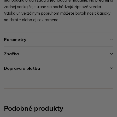
jednoduchú organizáciu a jednoduché hľadanie. Na prednej aj
zadnej vonkajšej strane sa nachádzajú zipsové vrecká.
Vďaka univerzálnym popruhom môžete batoh nosiť klasicky
na chrbte alebo aj cez rameno.
Parametry
Značka
Doprava a platba
Podobné produkty