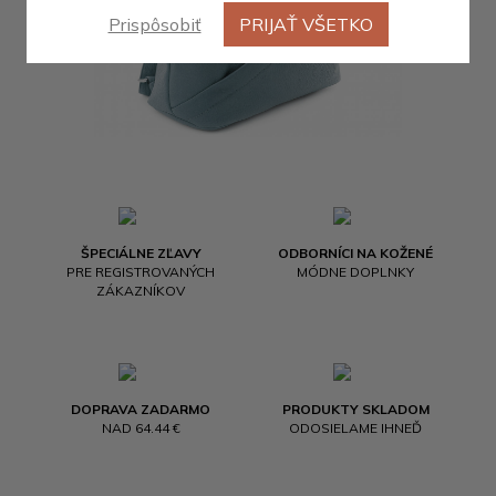
Prispôsobiť
PRIJAŤ VŠETKO
ŠPECIÁLNE ZĽAVY
ODBORNÍCI NA KOŽENÉ
PRE REGISTROVANÝCH
MÓDNE DOPLNKY
ZÁKAZNÍKOV
DOPRAVA ZADARMO
PRODUKTY SKLADOM
NAD 64.44 €
ODOSIELAME IHNEĎ