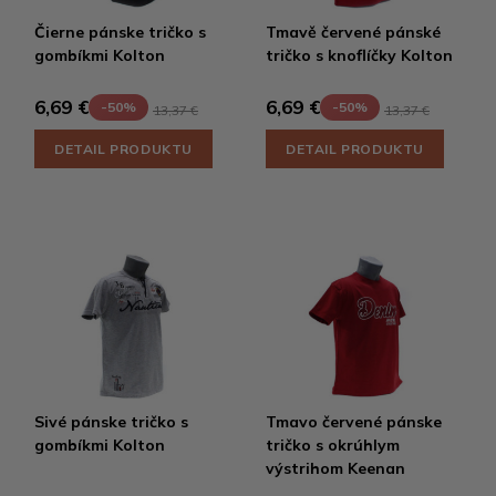
Čierne pánske tričko s
Tmavě červené pánské
gombíkmi Kolton
tričko s knoflíčky Kolton
6,69 €
6,69 €
-50%
-50%
13,37 €
13,37 €
DETAIL PRODUKTU
DETAIL PRODUKTU
Sivé pánske tričko s
Tmavo červené pánske
gombíkmi Kolton
tričko s okrúhlym
výstrihom Keenan