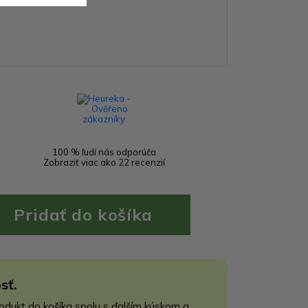
100 % ľudí nás odporúča
Zobraziť viac ako 22 recenzií
sť.
rodukt do košíka spolu s ďalším kúskom a