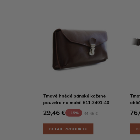
Tmavě hnědé pánské kožené
Tma
pouzdro na mobil 611-3401-40
obli
29,46 €
76,
-15%
34,66 €
DETAIL PRODUKTU
D