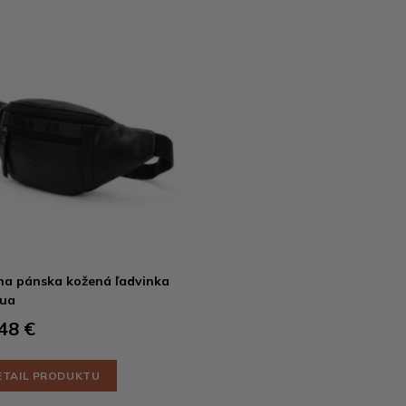
na pánska kožená ľadvinka
hua
48 €
ETAIL PRODUKTU