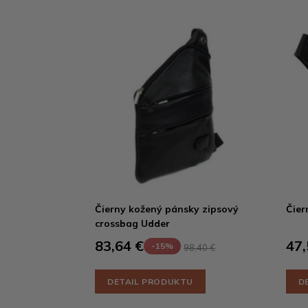
Čierny kožený pánsky zipsový
Čier
crossbag Udder
83,64 €
47,
-15%
98,40 €
DETAIL PRODUKTU
D