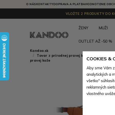
O NÁS
KONTAKTY
DOPRAVA A PLATBA
HODNOTENIE OBC
VLOŽTE 2 PRODUKTY DO KO
ŽENY
MUŽI
OUTLET AŽ -50 %
Kandoo.sk
Tovar z prírodnej pravej kože
>
Tovar z p
COOKIES &
pravej kože
Aby sme Vám zai
analytických a m
všetko" súhlasí
reklamných sieť
vlastného uváže