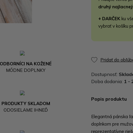
druhý najlacne
+ DARČEK
ku vš
vybrať v košíku p
Pridať do obľú
ODBORNÍCI NA KOŽENÉ
MÓDNE DOPLNKY
Dostupnosť:
Skla
Doba dodania:
1 - 
Popis produktu
PRODUKTY SKLADOM
ODOSIELAME IHNEĎ
Elegantná pánska ľad
doplnkom pre mužov,
reprezentatívne rie