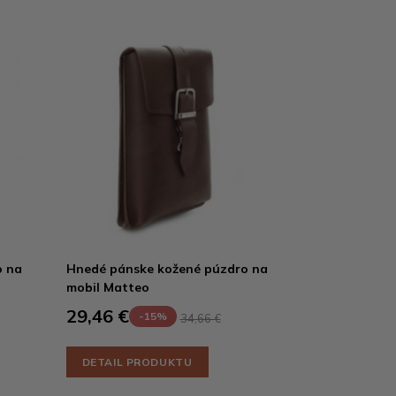
o na
Hnedé pánske kožené púzdro na
mobil Matteo
29,46 €
-15%
34,66 €
DETAIL PRODUKTU