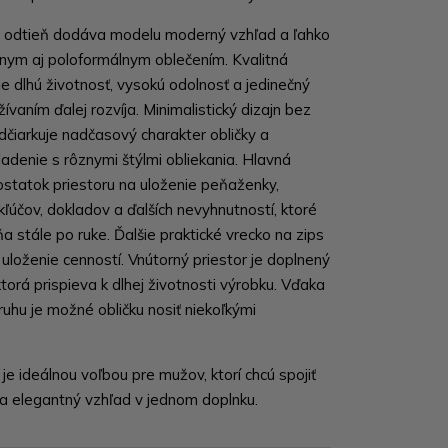
ý odtieň dodáva modelu moderný vzhľad a ľahko
rnym aj poloformálnym oblečením. Kvalitná
je dlhú životnosť, vysokú odolnosť a jedinečný
ívaním ďalej rozvíja. Minimalistický dizajn bez
čiarkuje nadčasový charakter obličky a
ladenie s rôznymi štýlmi obliekania. Hlavná
statok priestoru na uloženie peňaženky,
kľúčov, dokladov a ďalších nevyhnutností, ktoré
 stále po ruke. Ďalšie praktické vrecko na zips
loženie cenností. Vnútorný priestor je doplnený
torá prispieva k dlhej životnosti výrobku. Vďaka
uhu je možné obličku nosiť niekoľkými
je ideálnou voľbou pre mužov, ktorí chcú spojiť
 a elegantný vzhľad v jednom doplnku.