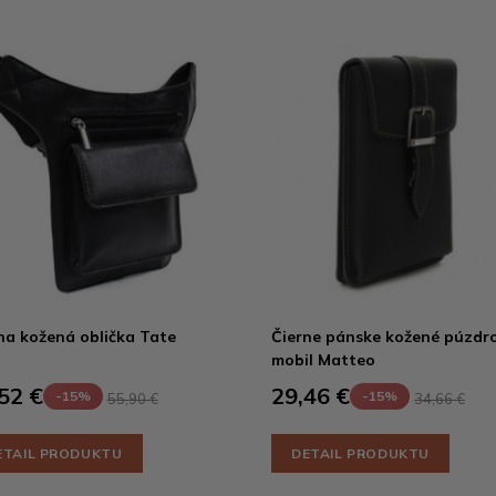
na kožená oblička Tate
Čierne pánske kožené púzdr
mobil Matteo
52 €
29,46 €
-15%
-15%
55,90 €
34,66 €
ETAIL PRODUKTU
DETAIL PRODUKTU