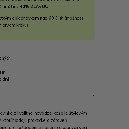
jší máte s 40% ZĽAVOU
.
etkým objednávkam nad 60 €. ❀ (možnosť
ri prvom kroku)
bených
dem
2 dni
vinka z kvalitnej hovädzej kože je štýlovým
 ktorí hľadajú praktické a zároveň
šenie pre každodenné nosenie osobných vecí.