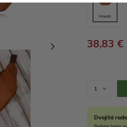
Hnedá
38,83 €
1
Dvojitá rado
Pridajte tento p