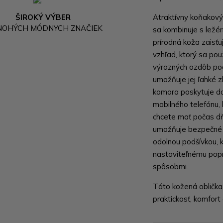
ŠIROKÝ VÝBER
Atraktívny koňakov
NOHÝCH MÓDNYCH ZNAČIEK
sa kombinuje s ležé
prírodná koža zaisťu
vzhľad, ktorý sa použ
výrazných ozdôb pod
umožňuje jej ľahké z
komora poskytuje do
mobilného telefónu, 
chcete mať počas dňa
umožňuje bezpečné u
odolnou podšívkou, k
nastaviteľnému popr
spôsobmi.
Táto kožená oblička 
praktickosť, komfort