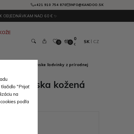
+421 910 754 870
INFO@KANDOO.SK
 K OBJEDNÁVKAM NAD 60 € ✨
KOŽE
0
SK
CZ
0
0
€
pravej kože
>
Pánske ľadvinky z prírodnej
sadu
nedá pánska kožená
lačidlo "Prijať
izáciu na
 Andreas
 cookies podľa
ianty