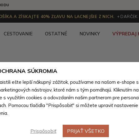
HODU
ŠÍKA A ZÍSKAJTE 40% ZĽAVU NA LACNEJŠIE Z NICH.
+ DARČEK
CESTOVANIE
OSTATNÉ
NOVINKY
VÝPREDAJ 
rírodnej pravej kože pre mužov
>
Tašky pre mužov z prírodnej 
 OCHRANA SÚKROMIA
stili ešte lepší nákupný zážitok, používame na našom e-shope 
Svetlo h
arketingových nástrojov, ktoré nám s tým pomáhajú. Kliknutím na t
Novinka
te s využitím cookies a odovzdaním našim partnerom pre personal
ľadvinka
ach. Pomocou tlačidla "Prispôsobiť" si môžete upraviť nastavenie
nia.
Farebné var
Prispôsobiť
PRIJAŤ VŠETKO