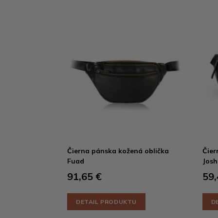
Čierna pánska kožená oblička
Čier
Fuad
Jos
91,65 €
59,
DETAIL PRODUKTU
D