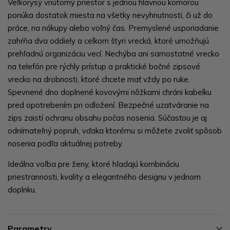
Veľkorysý vnútorný priestor s jednou hlavnou komorou
ponúka dostatok miesta na všetky nevyhnutnosti, či už do
práce, na nákupy alebo voľný čas. Premyslené usporiadanie
zahŕňa dva oddiely a celkom štyri vrecká, ktoré umožňujú
prehľadnú organizáciu vecí. Nechýba ani samostatné vrecko
na telefón pre rýchly prístup a praktické bočné zipsové
vrecko na drobnosti, ktoré chcete mať vždy po ruke.
Spevnené dno doplnené kovovými nôžkami chráni kabelku
pred opotrebením pri odložení. Bezpečné uzatváranie na
zips zaistí ochranu obsahu počas nosenia. Súčasťou je aj
odnímateľný popruh, vďaka ktorému si môžete zvoliť spôsob
nosenia podľa aktuálnej potreby.
Ideálna voľba pre ženy, ktoré hľadajú kombináciu
priestrannosti, kvality a elegantného designu v jednom
doplnku.
Parametry