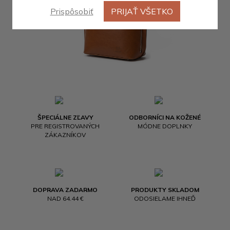
Prispôsobiť
PRIJAŤ VŠETKO
ŠPECIÁLNE ZĽAVY
ODBORNÍCI NA KOŽENÉ
PRE REGISTROVANÝCH
MÓDNE DOPLNKY
ZÁKAZNÍKOV
DOPRAVA ZADARMO
PRODUKTY SKLADOM
NAD 64.44 €
ODOSIELAME IHNEĎ