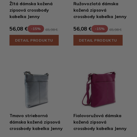
Žltá dámska kožená
Ružovozlatá dámska
zipsová crossbody
kožená zipsová
kabelka Jenny
crossbody kabelka Jenny
56,08 €
56,08 €
-15%
-15%
65,98 €
65,98 €
DETAIL PRODUKTU
DETAIL PRODUKTU
Tmavo strieborná
Fialovoružová dámska
dámska kožená zipsová
kožená zipsová
crossbody kabelka Jenny
crossbody kabelka Jenny