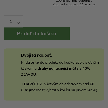
100 % ľudí nás odporúča
Zobraziť viac ako 22 recenzií
1
Dvojitá radosť.
Pridajte tento produkt do košíka spolu s ďalším
kúskom a
druhý najlacnejší máte s 40%
ZĽAVOU
.
+ DARČEK
ku všetkým objednávkam nad 60
€. ❀ (možnosť vybrať v košíku pri prvom kroku)