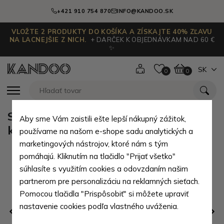
+421 910 754 870
INFO@KANDOO.SK
VLOŽTE 2 PRODUKTY DO KOŠÍKA A ZÍSKAJTE 40% ZĽAVU
NA LACNEJŠIE Z NICH.
+ DARČEK K OBJEDNÁVKAM NAD 60 €
✨
SK
0
0
Svetlo hnedá dámska kožená
Aby sme Vám zaistili ešte lepší nákupný zážitok,
kabelka - shopperka Charlotte
používame na našom e-shope sadu analytických a
marketingových nástrojov, ktoré nám s tým
pomáhajú. Kliknutím na tlačidlo "Prijať všetko"
súhlasíte s využitím cookies a odovzdaním našim
partnerom pre personalizáciu na reklamných sieťach.
Pomocou tlačidla "Prispôsobiť" si môžete upraviť
nastavenie cookies podľa vlastného uváženia.