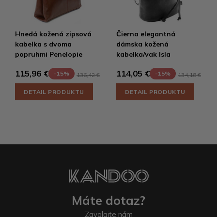
Hnedá kožená zipsová
Čierna elegantná
kabelka s dvoma
dámska kožená
popruhmi Penelopie
kabelka/vak Isla
115,96 €
114,05 €
-15%
-15%
136,42 €
134,18 €
DETAIL PRODUKTU
DETAIL PRODUKTU
Máte dotaz?
Zavolajte nám