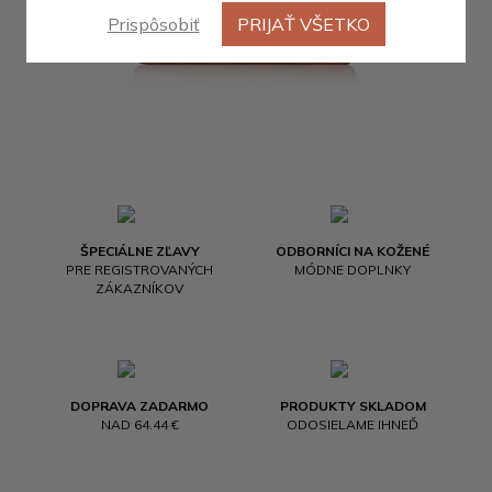
Prispôsobiť
PRIJAŤ VŠETKO
ŠPECIÁLNE ZĽAVY
ODBORNÍCI NA KOŽENÉ
PRE REGISTROVANÝCH
MÓDNE DOPLNKY
ZÁKAZNÍKOV
DOPRAVA ZADARMO
PRODUKTY SKLADOM
NAD 64.44 €
ODOSIELAME IHNEĎ