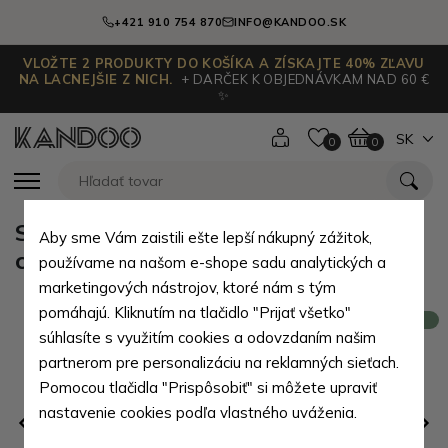
+421 910 754 870
INFO@KANDOO.SK
VLOŽTE 2 PRODUKTY DO KOŠÍKA A ZÍSKAJTE 40% ZĽAVU
NA LACNEJŠIE Z NICH.
+ DARČEK K OBJEDNÁVKAM NAD 60 €
✨
SK
0
0
Svetlo hnedá dámska kožená
Aby sme Vám zaistili ešte lepší nákupný zážitok,
crossbody kabelka Natalia
používame na našom e-shope sadu analytických a
marketingových nástrojov, ktoré nám s tým
pomáhajú. Kliknutím na tlačidlo "Prijať všetko"
Novinka
súhlasíte s využitím cookies a odovzdaním našim
partnerom pre personalizáciu na reklamných sieťach.
Pomocou tlačidla "Prispôsobiť" si môžete upraviť
nastavenie cookies podľa vlastného uváženia.