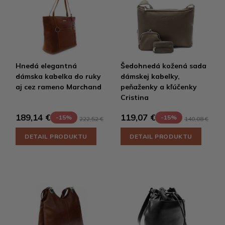
Hnedá elegantná
Šedohnedá kožená sada
dámska kabelka do ruky
dámskej kabelky,
aj cez rameno Marchand
peňaženky a kľúčenky
Cristina
189,14 €
119,07 €
-15%
-15%
222,52 €
140,08 €
DETAIL PRODUKTU
DETAIL PRODUKTU