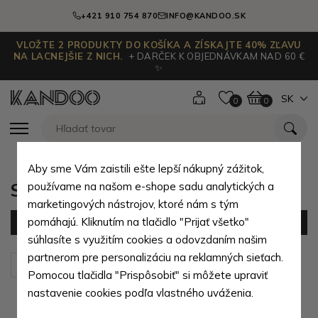
+421 910 754 870
INFO@KANDOO.SK
VLOŽTE 2 PRODUKTY DO KOŠÍKA A ZÍSKAJTE 40% ZĽAVU
NA LACNEJŠIE Z NICH.
+ DARČEK K OBJEDNÁVKAM NAD 60 €
✨
SK
0
0
Aby sme Vám zaistili ešte lepší nákupný zážitok,
Spisové dosky podľa typu
používame na našom e-shope sadu analytických a
marketingových nástrojov, ktoré nám s tým
pomáhajú. Kliknutím na tlačidlo "Prijať všetko"
Filter
(7 produktov)
súhlasíte s využitím cookies a odovzdaním našim
partnerom pre personalizáciu na reklamných sieťach.
Zoradiť podľa:
Predvolené
Pomocou tlačidla "Prispôsobiť" si môžete upraviť
nastavenie cookies podľa vlastného uváženia.