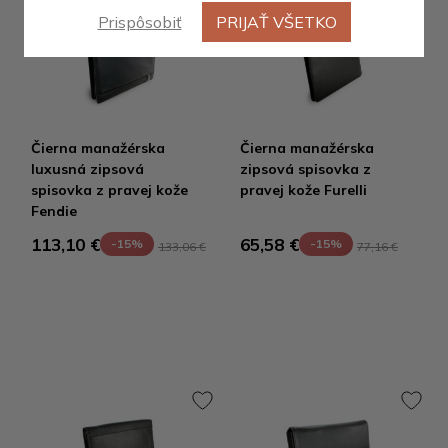
Prispôsobiť
PRIJAŤ VŠETKO
Čierna manažérska
Čierna manažérska
luxusná zipsová
zipsová spisovka z
spisovka z pravej kože
pravej kože Furelli
Fendie
113,10 €
65,58 €
-15%
-15%
133,06 €
77,16 €