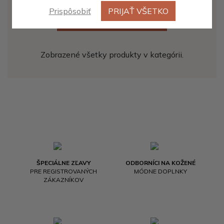
Prispôsobiť
PRIJAŤ VŠETKO
ZOBRAZIŤ ĎALŠÍCH 20
Zobrazené všetky produkty v kategórii.
ŠPECIÁLNE ZĽAVY
ODBORNÍCI NA KOŽENÉ
PRE REGISTROVANÝCH
MÓDNE DOPLNKY
ZÁKAZNÍKOV