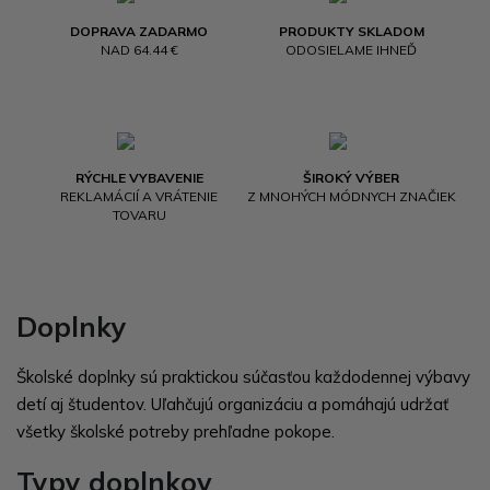
DOPRAVA ZADARMO
PRODUKTY SKLADOM
NAD 64.44 €
ODOSIELAME IHNEĎ
RÝCHLE VYBAVENIE
ŠIROKÝ VÝBER
REKLAMÁCIÍ A VRÁTENIE
Z MNOHÝCH MÓDNYCH ZNAČIEK
TOVARU
Doplnky
Školské doplnky sú praktickou súčasťou každodennej výbavy
detí aj študentov. Uľahčujú organizáciu a pomáhajú udržať
všetky školské potreby prehľadne pokope.
Typy doplnkov