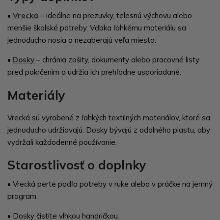
•
Vrecká
– ideálne na prezuvky, telesnú výchovu alebo
menšie školské potreby. Vďaka ľahkému materiálu sa
jednoducho nosia a nezaberajú veľa miesta.
•
Dosky
– chránia zošity, dokumenty alebo pracovné listy
pred pokrčením a udržia ich prehľadne usporiadané.
Materiály
Vrecká sú vyrobené z ľahkých textilných materiálov, ktoré sa
jednoducho udržiavajú. Dosky bývajú z odolného plastu, aby
vydržali každodenné používanie.
Starostlivosť o doplnky
•
Vrecká perte podľa potreby v ruke alebo v práčke na jemný
program.
•
Dosky čistite vlhkou handričkou.