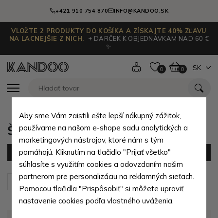
+421 910 754 870
INFO@KANDOO.SK
VLOŽTE 2 PRODUKTY DO KOŠÍKA A ZÍSKAJTE 40% ZĽAVU
NA LACNEJŠIE Z NICH.
+ DARČEK K OBJEDNÁVKAM NAD 60 €
✨
SK
0
0
Aby sme Vám zaistili ešte lepší nákupný zážitok,
Školské doplnky
používame na našom e-shope sadu analytických a
marketingových nástrojov, ktoré nám s tým
pomáhajú. Kliknutím na tlačidlo "Prijať všetko"
Filter
(0 produktov)
súhlasíte s využitím cookies a odovzdaním našim
partnerom pre personalizáciu na reklamných sieťach.
Zoradiť podľa:
Predvolené
Pomocou tlačidla "Prispôsobiť" si môžete upraviť
nastavenie cookies podľa vlastného uváženia.