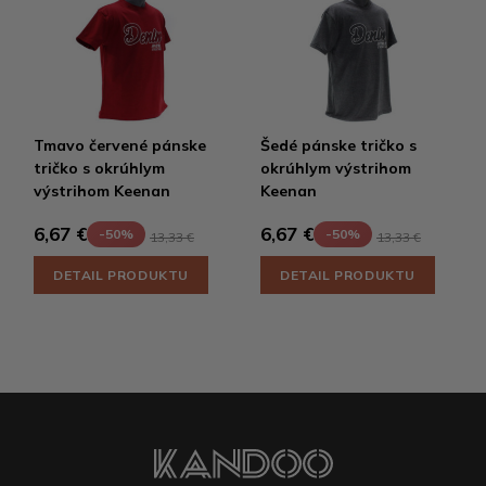
Tmavo červené pánske
Šedé pánske tričko s
tričko s okrúhlym
okrúhlym výstrihom
výstrihom Keenan
Keenan
6,67 €
6,67 €
-50%
-50%
13,33 €
13,33 €
DETAIL PRODUKTU
DETAIL PRODUKTU