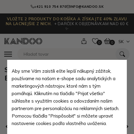
+421 910 754 870
INFO@KANDOO.SK
VLOŽTE 2 PRODUKTY DO KOŠÍKA A ZÍSKAJTE 40% ZĽAVU
NA LACNEJŠIE Z NICH.
+ DARČEK K OBJEDNÁVKAM NAD 60 €
✨
SK
0
0
Sivý zipsový nepremokavý batoh
Aby sme Vám zaistili ešte lepší nákupný zážitok,
Eumenios
používame na našom e-shope sadu analytických a
marketingových nástrojov, ktoré nám s tým
pomáhajú. Kliknutím na tlačidlo "Prijať všetko"
súhlasíte s využitím cookies a odovzdaním našim
partnerom pre personalizáciu na reklamných sieťach.
Pomocou tlačidla "Prispôsobiť" si môžete upraviť
nastavenie cookies podľa vlastného uváženia.