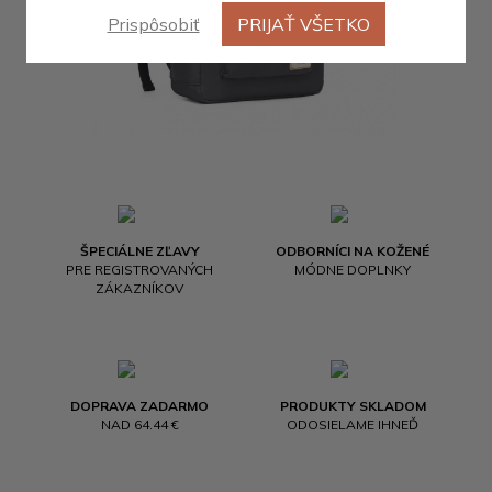
Prispôsobiť
PRIJAŤ VŠETKO
ŠPECIÁLNE ZĽAVY
ODBORNÍCI NA KOŽENÉ
PRE REGISTROVANÝCH
MÓDNE DOPLNKY
ZÁKAZNÍKOV
DOPRAVA ZADARMO
PRODUKTY SKLADOM
NAD 64.44 €
ODOSIELAME IHNEĎ