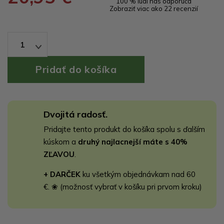
100 % ľudí nás odporúča
Zobraziť viac ako 22 recenzií
1
Dvojitá radosť.
Pridajte tento produkt do košíka spolu s ďalším
kúskom a
druhý najlacnejší máte s 40%
ZĽAVOU
.
+ DARČEK
ku všetkým objednávkam nad 60
€. ❀ (možnosť vybrať v košíku pri prvom kroku)