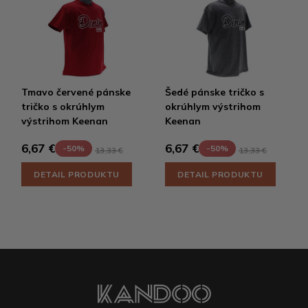
Tmavo červené pánske
Šedé pánske tričko s
tričko s okrúhlym
okrúhlym výstrihom
výstrihom Keenan
Keenan
6,67 €
6,67 €
-50%
-50%
13,33 €
13,33 €
DETAIL PRODUKTU
DETAIL PRODUKTU