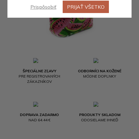
Prispôsobiť
PRIJAŤ VŠETKO
ŠPECIÁLNE ZĽAVY
ODBORNÍCI NA KOŽENÉ
PRE REGISTROVANÝCH
MÓDNE DOPLNKY
ZÁKAZNÍKOV
DOPRAVA ZADARMO
PRODUKTY SKLADOM
NAD 64.44 €
ODOSIELAME IHNEĎ