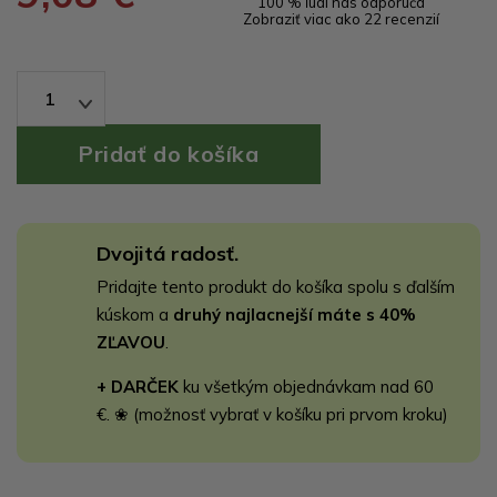
100 % ľudí nás odporúča
Zobraziť viac ako 22 recenzií
1
Dvojitá radosť.
Pridajte tento produkt do košíka spolu s ďalším
kúskom a
druhý najlacnejší máte s 40%
ZĽAVOU
.
+ DARČEK
ku všetkým objednávkam nad 60
€. ❀ (možnosť vybrať v košíku pri prvom kroku)