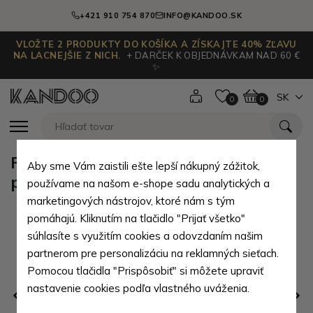
+421 910 754 870
INFO@KANDOO.SK
VLOŽTE 2 PRODUKTY DO KOŠÍKA A ZÍSKAJTE 40% ZĽAVU
NA LACNEJŠIE Z NICH.
+ DARČEK K OBJEDNÁVKAM NAD 60 €
✨
SK
0
0
Ružovozelená textilná dámska
Aby sme Vám zaistili ešte lepší nákupný zážitok,
plážová taška so vzorom Simela
používame na našom e-shope sadu analytických a
marketingových nástrojov, ktoré nám s tým
pomáhajú. Kliknutím na tlačidlo "Prijať všetko"
súhlasíte s využitím cookies a odovzdaním našim
partnerom pre personalizáciu na reklamných sieťach.
Pomocou tlačidla "Prispôsobiť" si môžete upraviť
nastavenie cookies podľa vlastného uváženia.