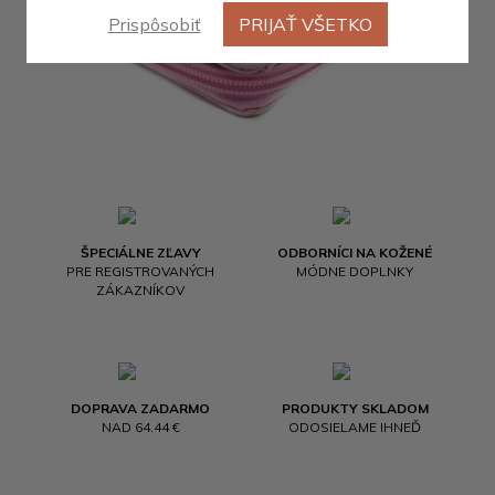
Prispôsobiť
PRIJAŤ VŠETKO
ŠPECIÁLNE ZĽAVY
ODBORNÍCI NA KOŽENÉ
PRE REGISTROVANÝCH
MÓDNE DOPLNKY
ZÁKAZNÍKOV
DOPRAVA ZADARMO
PRODUKTY SKLADOM
NAD 64.44 €
ODOSIELAME IHNEĎ