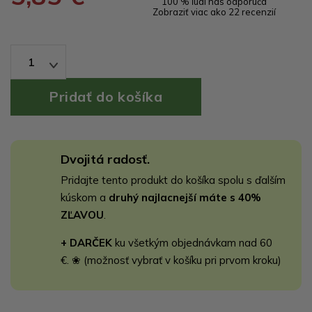
100 % ľudí nás odporúča
Zobraziť viac ako 22 recenzií
1
Dvojitá radosť.
Pridajte tento produkt do košíka spolu s ďalším
kúskom a
druhý najlacnejší máte s 40%
ZĽAVOU
.
+ DARČEK
ku všetkým objednávkam nad 60
€. ❀ (možnosť vybrať v košíku pri prvom kroku)