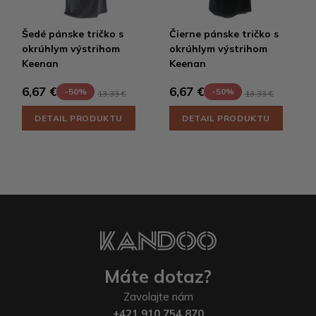
Šedé pánske tričko s
Čierne pánske tričko s
okrúhlym výstrihom
okrúhlym výstrihom
Keenan
Keenan
6,67 €
6,67 €
-50%
-50%
13,33 €
13,33 €
DETAIL PRODUKTU
DETAIL PRODUKTU
Máte dotaz?
Zavolajte nám
+421 910 754 870