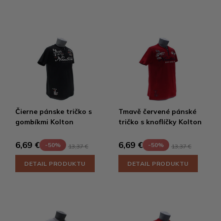
Čierne pánske tričko s
Tmavě červené pánské
gombíkmi Kolton
tričko s knoflíčky Kolton
6,69 €
6,69 €
-50%
-50%
13,37 €
13,37 €
DETAIL PRODUKTU
DETAIL PRODUKTU