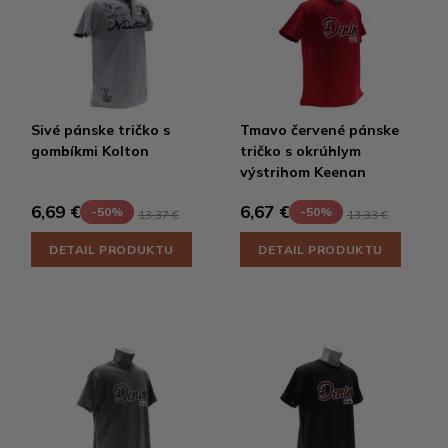
Sivé pánske tričko s
Tmavo červené pánske
gombíkmi Kolton
tričko s okrúhlym
výstrihom Keenan
6,69 €
6,67 €
-50%
-50%
13,37 €
13,33 €
DETAIL PRODUKTU
DETAIL PRODUKTU