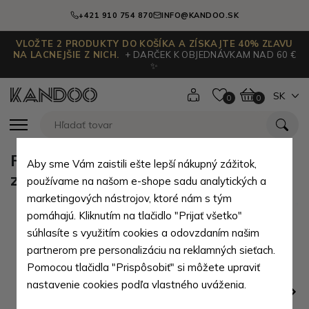
+421 910 754 870
INFO@KANDOO.SK
VLOŽTE 2 PRODUKTY DO KOŠÍKA A ZÍSKAJTE 40% ZĽAVU
NA LACNEJŠIE Z NICH.
+ DARČEK K OBJEDNÁVKAM NAD 60 €
✨
SK
0
0
Ružová dámska peňaženka so
Aby sme Vám zaistili ešte lepší nákupný zážitok,
zápinkou Jazmine
používame na našom e-shope sadu analytických a
marketingových nástrojov, ktoré nám s tým
pomáhajú. Kliknutím na tlačidlo "Prijať všetko"
súhlasíte s využitím cookies a odovzdaním našim
partnerom pre personalizáciu na reklamných sieťach.
Pomocou tlačidla "Prispôsobiť" si môžete upraviť
nastavenie cookies podľa vlastného uváženia.