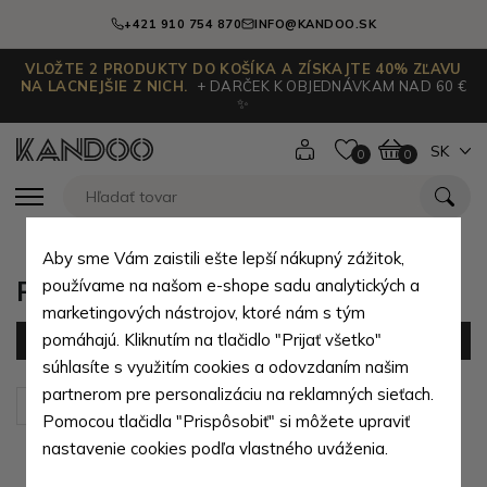
+421 910 754 870
INFO@KANDOO.SK
VLOŽTE 2 PRODUKTY DO KOŠÍKA A ZÍSKAJTE 40% ZĽAVU
NA LACNEJŠIE Z NICH.
+ DARČEK K OBJEDNÁVKAM NAD 60 €
✨
SK
0
0
Aby sme Vám zaistili ešte lepší nákupný zážitok,
Plesové dámske kabelky
používame na našom e-shope sadu analytických a
marketingových nástrojov, ktoré nám s tým
pomáhajú. Kliknutím na tlačidlo "Prijať všetko"
Filter
(5 produktov)
súhlasíte s využitím cookies a odovzdaním našim
partnerom pre personalizáciu na reklamných sieťach.
Zoradiť podľa:
Predvolené
Pomocou tlačidla "Prispôsobiť" si môžete upraviť
nastavenie cookies podľa vlastného uváženia.