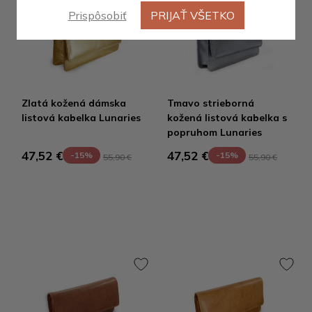
Prispôsobiť
PRIJAŤ VŠETKO
Zlatá kožená dámska
Tmavo strieborná
listová kabelka Lunaries
kožená listová kabelka s
popruhom Lunaries
47,52 €
47,52 €
-15%
-15%
55,90 €
55,90 €