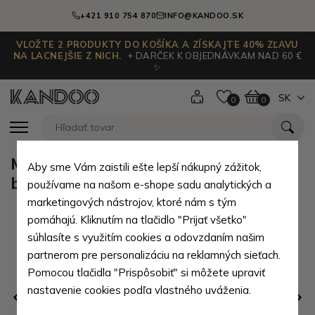
+421 910 754 870
INFO@KANDOO.SK
VLOŽTE 2 PRODUKTY DO KOŠÍKA A ZÍSKAJTE 40% ZĽAVU
NA LACNEJŠIE Z NICH.
+ DARČEK K OBJEDNÁVKAM NAD 60 €
✨
SK
0
0
Modrý textilný dámsky zipsový
Aby sme Vám zaistili ešte lepší nákupný zážitok,
batoh Efrosinis
používame na našom e-shope sadu analytických a
marketingových nástrojov, ktoré nám s tým
pomáhajú. Kliknutím na tlačidlo "Prijať všetko"
súhlasíte s využitím cookies a odovzdaním našim
partnerom pre personalizáciu na reklamných sieťach.
Pomocou tlačidla "Prispôsobiť" si môžete upraviť
nastavenie cookies podľa vlastného uváženia.