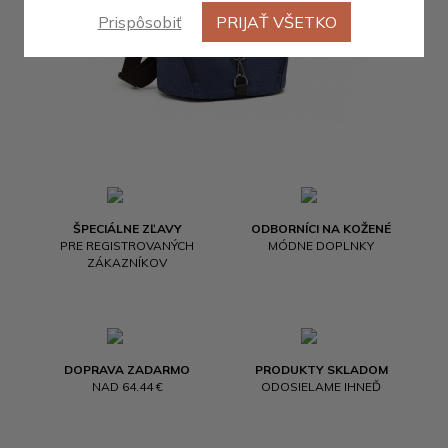
Prispôsobiť
PRIJAŤ VŠETKO
ŠPECIÁLNE ZĽAVY
ODBORNÍCI NA KOŽENÉ
PRE REGISTROVANÝCH
MÓDNE DOPLNKY
ZÁKAZNÍKOV
DOPRAVA ZADARMO
PRODUKTY SKLADOM
NAD 64.44 €
ODOSIELAME IHNEĎ