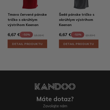
Tmavo červené pánske
Šedé pánske tričko s
tričko s okrúhlym
okrúhlym výstrihom
výstrihom Keenan
Keenan
6,67 €
6,67 €
-50%
-50%
13,33 €
13,33 €
DETAIL PRODUKTU
DETAIL PRODUKTU
Máte dotaz?
Zavolajte nám