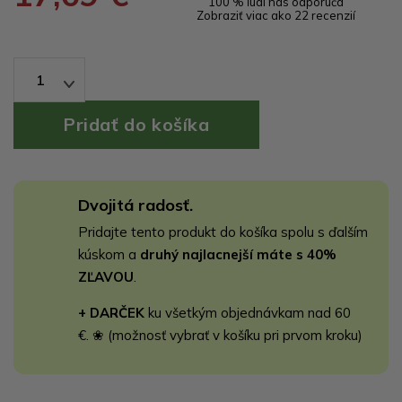
100 % ľudí nás odporúča
Zobraziť viac ako 22 recenzií
1
Dvojitá radosť.
Pridajte tento produkt do košíka spolu s ďalším
kúskom a
druhý najlacnejší máte s 40%
ZĽAVOU
.
+ DARČEK
ku všetkým objednávkam nad 60
€. ❀ (možnosť vybrať v košíku pri prvom kroku)