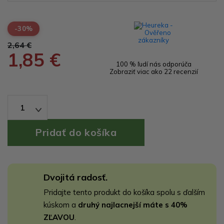
-30%
2,64 €
1,85 €
100 % ľudí nás odporúča
Zobraziť viac ako 22 recenzií
1
Dvojitá radosť.
Pridajte tento produkt do košíka spolu s ďalším
kúskom a
druhý najlacnejší máte s 40%
ZĽAVOU
.