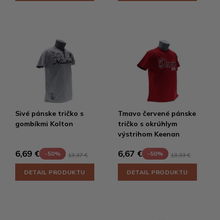
Sivé pánske tričko s
Tmavo červené pánske
gombíkmi Kolton
tričko s okrúhlym
výstrihom Keenan
6,69 €
6,67 €
-50%
-50%
13,37 €
13,33 €
DETAIL PRODUKTU
DETAIL PRODUKTU