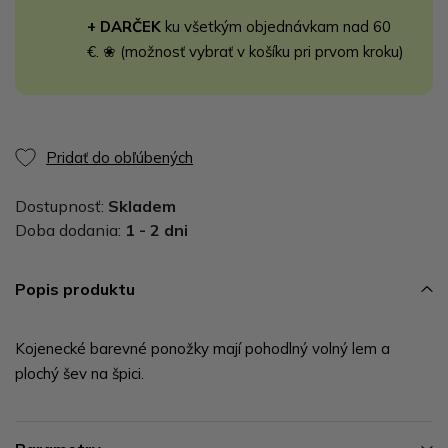
+ DARČEK
ku všetkým objednávkam nad 60
€. ❀ (možnosť vybrať v košíku pri prvom kroku)
Pridať do obľúbených
Dostupnosť:
Skladem
Doba dodania:
1 - 2 dni
Popis produktu
Kojenecké barevné ponožky mají pohodlný volný lem a
plochý šev na špici.