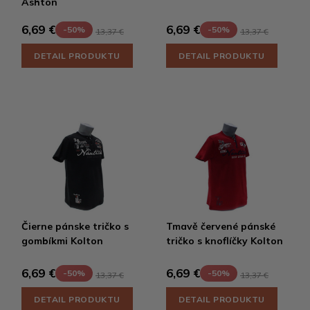
Ashton
6,69 €
6,69 €
-50%
-50%
13,37 €
13,37 €
DETAIL PRODUKTU
DETAIL PRODUKTU
Čierne pánske tričko s
Tmavě červené pánské
gombíkmi Kolton
tričko s knoflíčky Kolton
6,69 €
6,69 €
-50%
-50%
13,37 €
13,37 €
DETAIL PRODUKTU
DETAIL PRODUKTU