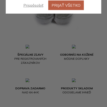
Prispôsobiť
PRIJAŤ VŠETKO
ŠPECIÁLNE ZĽAVY
ODBORNÍCI NA KOŽENÉ
PRE REGISTROVANÝCH
MÓDNE DOPLNKY
ZÁKAZNÍKOV
DOPRAVA ZADARMO
PRODUKTY SKLADOM
NAD 64.44 €
ODOSIELAME IHNEĎ