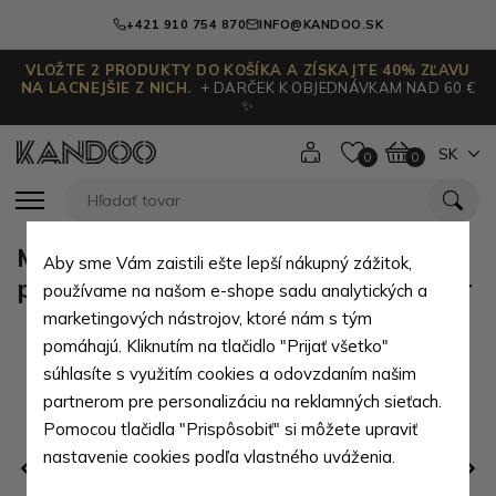
+421 910 754 870
INFO@KANDOO.SK
VLOŽTE 2 PRODUKTY DO KOŠÍKA A ZÍSKAJTE 40% ZĽAVU
NA LACNEJŠIE Z NICH.
+ DARČEK K OBJEDNÁVKAM NAD 60 €
✨
SK
0
0
Modrošedé chlapecké kojenecké
Aby sme Vám zaistili ešte lepší nákupný zážitok,
ponožky 0 - 6 měsíců Judita - 1 pár
používame na našom e-shope sadu analytických a
marketingových nástrojov, ktoré nám s tým
pomáhajú. Kliknutím na tlačidlo "Prijať všetko"
súhlasíte s využitím cookies a odovzdaním našim
partnerom pre personalizáciu na reklamných sieťach.
Pomocou tlačidla "Prispôsobiť" si môžete upraviť
nastavenie cookies podľa vlastného uváženia.