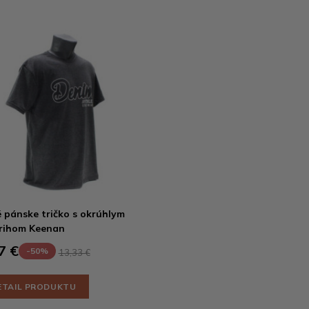
 pánske tričko s okrúhlym
rihom Keenan
7 €
-50%
13,33 €
ETAIL PRODUKTU