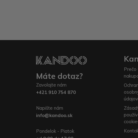
Ka
Prečo 
Máte dotaz?
nakup
Zavolajte nám
Ochra
osobn
+421 910 754 870
údajov
Napište nám
Zásad
použív
info@kandoo.sk
cookie
Konta
Pondelok - Piatok