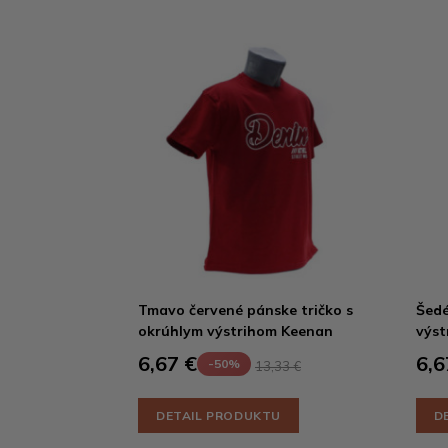
Tmavo červené pánske tričko s
Šedé
okrúhlym výstrihom Keenan
výst
6,67 €
6,6
-50%
13,33 €
DETAIL PRODUKTU
D