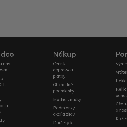
ndoo
Nákup
Po
u nás
Cenník
Výme
ovať
dopravy a
Vráte
platby
na
Rekla
ých
Obchodné
Rekl
podmienky
poria
y
Módne značky
Ošetr
ania
Podmienky
a nos
s
akcií a zliav
Kožen
kty
Darčeky k