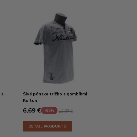
 s
Sivé pánske tričko s gombíkmi
Kolton
6,69 €
-50%
13,37 €
DETAIL PRODUKTU