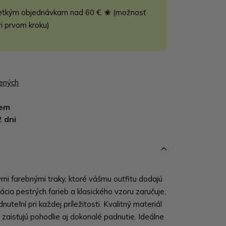
etkým objednávkam nad 60 €. ❀ (možnosť
ri prvom kroku)
bených
dem
2 dni
nymi farebnými traky, ktoré vášmu outfitu dodajú
cia pestrých farieb a klasického vzoru zaručuje,
uteľní pri každej príležitosti. Kvalitný materiál
 zaisťujú pohodlie aj dokonalé padnutie. Ideálne