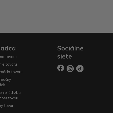
radca
Sociálne
siete
na tovaru
nie tovaru
mácia tovaru
amačný
dok
enie, údržba
nosť tovaru
ý tovar