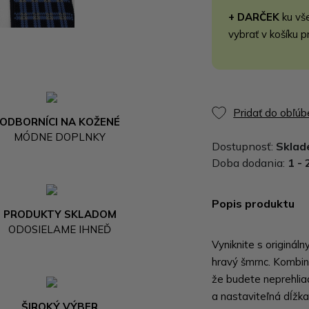
+ DARČEK
ku vš
vybrať v košíku p
Pridať do obľú
ODBORNÍCI NA KOŽENÉ
MÓDNE DOPLNKY
Dostupnosť:
Skla
Doba dodania:
1 - 
Popis produktu
PRODUKTY SKLADOM
ODOSIELAME IHNEĎ
Vyniknite s originál
hravý šmrnc. Kombiná
že budete neprehliadn
a nastaviteľná dĺžka
ŠIROKÝ VÝBER