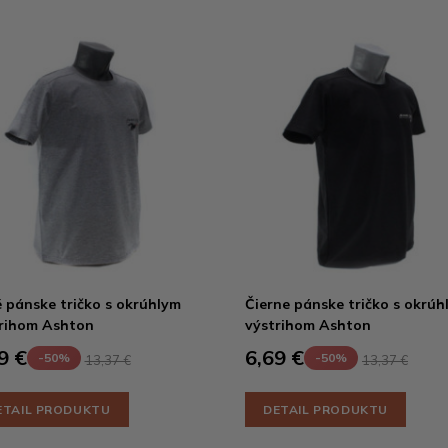
 pánske tričko s okrúhlym
Čierne pánske tričko s okrúh
rihom Ashton
výstrihom Ashton
9 €
6,69 €
-50%
-50%
13,37 €
13,37 €
ETAIL PRODUKTU
DETAIL PRODUKTU