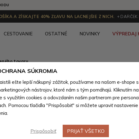
HODU
ŠÍKA A ZÍSKAJTE 40% ZĽAVU NA LACNEJŠIE Z NICH.
+ DARČEK
CESTOVANIE
OSTATNÉ
NOVINKY
VÝPREDAJ 
ženého tovaru
 OCHRANA SÚKROMIA
Modré št
stili ešte lepší nákupný zážitok, používame na našom e-shope 
Phineas
arketingových nástrojov, ktoré nám s tým pomáhajú. Kliknutím na t
te s využitím cookies a odovzdaním našim partnerom pre personal
ach. Pomocou tlačidla "Prispôsobiť" si môžete upraviť nastavenie
Farebné var
nia.
Prispôsobiť
PRIJAŤ VŠETKO