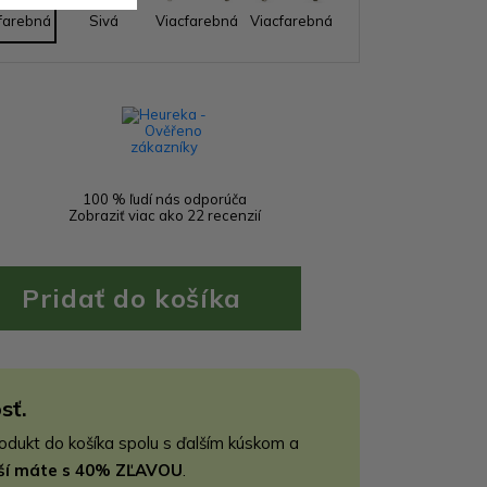
farebná
Sivá
Viacfarebná
Viacfarebná
100 % ľudí nás odporúča
Zobraziť viac ako 22 recenzií
sť.
rodukt do košíka spolu s ďalším kúskom a
jší máte s 40% ZĽAVOU
.