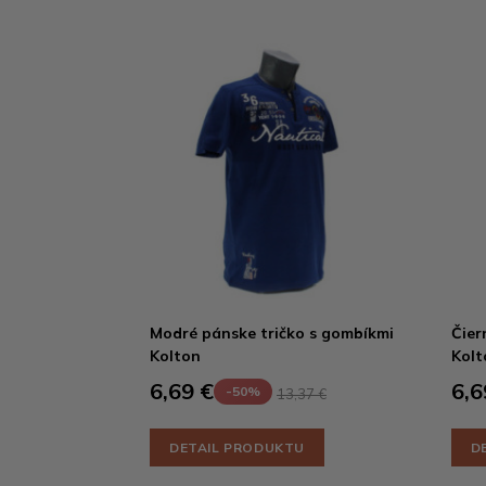
Modré pánske tričko s gombíkmi
Čier
Kolton
Kolt
6,69 €
6,6
-50%
13,37 €
DETAIL PRODUKTU
D