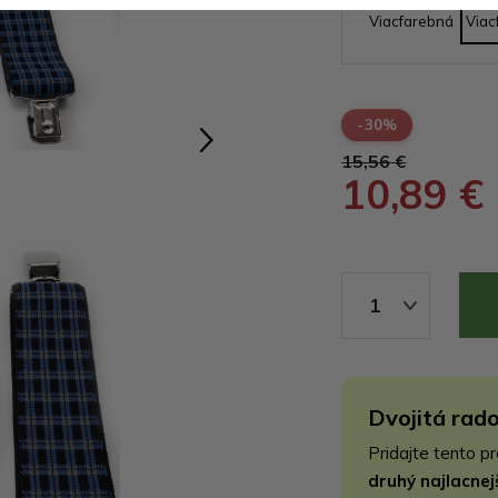
Viacfarebná
Viac
-30%
15,56 €
10,89 €
1
Dvojitá rado
Pridajte tento p
druhý najlacne