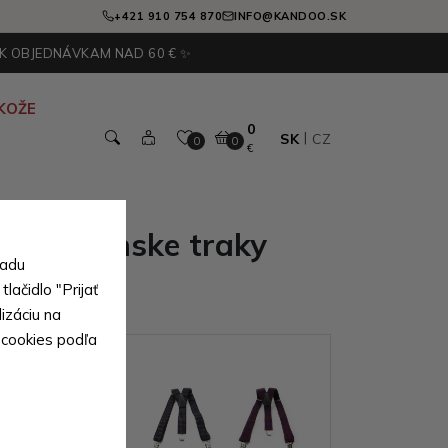
+421 910 754 870
INFO@KANDOO.SK
 K OBJEDNÁVKAM NAD 60 € ✨
KOŽE
0
SK
CZ
0
0
€
ýlové pánske traky
sadu
lačidlo "Prijať
izáciu na
 cookies podľa
ianty