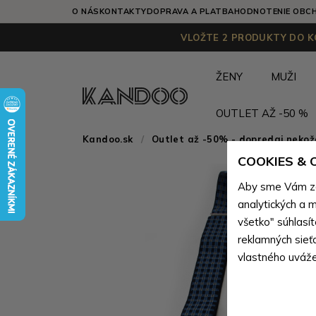
O NÁS
KONTAKTY
DOPRAVA A PLATBA
HODNOTENIE OBC
VLOŽTE 2 PRODUKTY DO KO
ŽENY
MUŽI
OUTLET AŽ -50 %
Kandoo.sk
Outlet až -50% - dopredaj neko
COOKIES &
Aby sme Vám zai
analytických a m
všetko" súhlasí
reklamných sieť
vlastného uváže