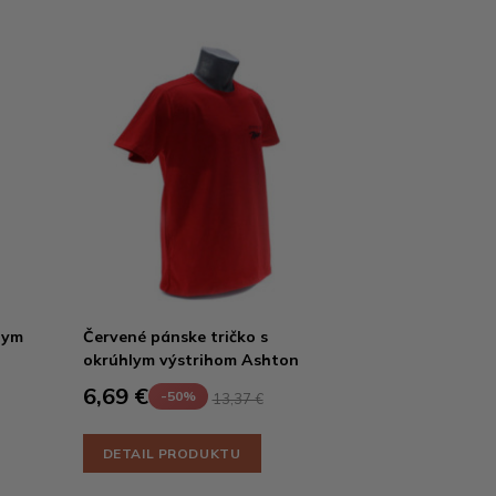
lym
Červené pánske tričko s
okrúhlym výstrihom Ashton
6,69 €
-50%
13,37 €
DETAIL PRODUKTU