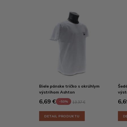
Biele pánske tričko s okrúhlym
Šedé
výstrihom Ashton
výst
6,69 €
6,6
-50%
13,37 €
DETAIL PRODUKTU
D