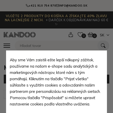
+421 910 754 870
INFO@KANDOO.SK
VLOŽTE 2 PRODUKTY DO KOŠÍKA A ZÍSKAJTE 40% ZĽAVU
NA LACNEJŠIE Z NICH.
+ DARČEK K OBJEDNÁVKAM NAD 60 €
✨
SK
0
0
Aby sme Vám zaistili ešte lepší nákupný zážitok,
Modré cestovné kufre
používame na našom e-shope sadu analytických a
marketingových nástrojov, ktoré nám s tým
pomáhajú. Kliknutím na tlačidlo "Prijať všetko"
Filter
(5 produktov)
súhlasíte s využitím cookies a odovzdaním našim
partnerom pre personalizáciu na reklamných sieťach.
Zoradiť podľa:
Predvolené
Pomocou tlačidla "Prispôsobiť" si môžete upraviť
nastavenie cookies podľa vlastného uváženia.