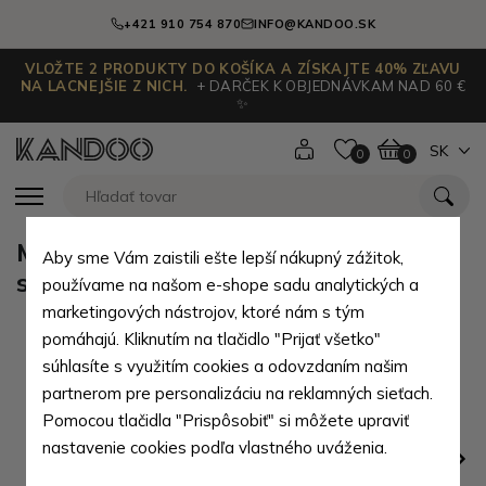
+421 910 754 870
INFO@KANDOO.SK
VLOŽTE 2 PRODUKTY DO KOŠÍKA A ZÍSKAJTE 40% ZĽAVU
NA LACNEJŠIE Z NICH.
+ DARČEK K OBJEDNÁVKAM NAD 60 €
✨
SK
0
0
Modrá dámska crossbody kabelka
Aby sme Vám zaistili ešte lepší nákupný zážitok,
s ozdobnou poklopom Dobea
používame na našom e-shope sadu analytických a
marketingových nástrojov, ktoré nám s tým
pomáhajú. Kliknutím na tlačidlo "Prijať všetko"
súhlasíte s využitím cookies a odovzdaním našim
partnerom pre personalizáciu na reklamných sieťach.
Pomocou tlačidla "Prispôsobiť" si môžete upraviť
nastavenie cookies podľa vlastného uváženia.