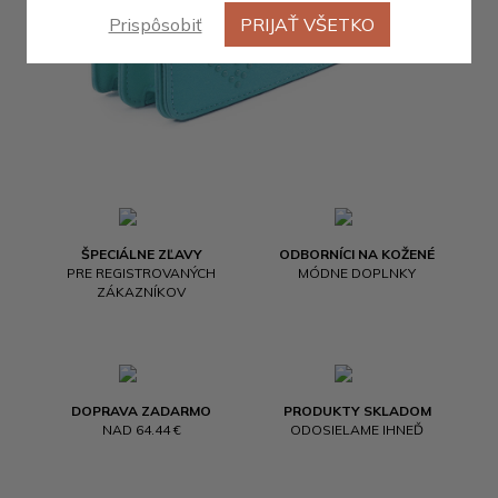
Prispôsobiť
PRIJAŤ VŠETKO
ŠPECIÁLNE ZĽAVY
ODBORNÍCI NA KOŽENÉ
PRE REGISTROVANÝCH
MÓDNE DOPLNKY
ZÁKAZNÍKOV
DOPRAVA ZADARMO
PRODUKTY SKLADOM
NAD 64.44 €
ODOSIELAME IHNEĎ