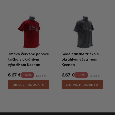
Tmavo červené pánske
Šedé pánske tričko s
tričko s okrúhlym
okrúhlym výstrihom
výstrihom Keenan
Keenan
6,67 €
6,67 €
-50%
-50%
13,33 €
13,33 €
DETAIL PRODUKTU
DETAIL PRODUKTU