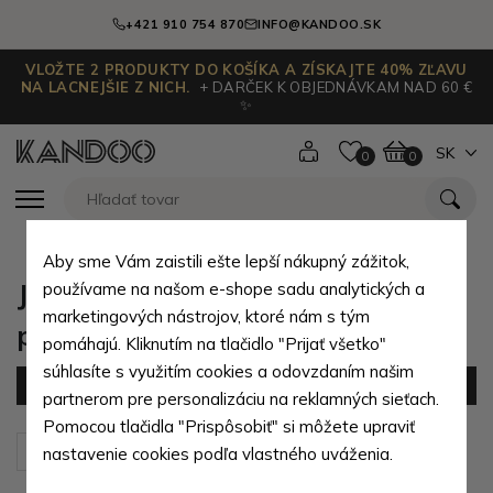
+421 910 754 870
INFO@KANDOO.SK
VLOŽTE 2 PRODUKTY DO KOŠÍKA A ZÍSKAJTE 40% ZĽAVU
NA LACNEJŠIE Z NICH.
+ DARČEK K OBJEDNÁVKAM NAD 60 €
✨
SK
0
0
Aby sme Vám zaistili ešte lepší nákupný zážitok,
Jednokomorové aktovky z
používame na našom e-shope sadu analytických a
marketingových nástrojov, ktoré nám s tým
prírodnej pravej kože
pomáhajú. Kliknutím na tlačidlo "Prijať všetko"
súhlasíte s využitím cookies a odovzdaním našim
Filter
(3 produktov)
partnerom pre personalizáciu na reklamných sieťach.
Pomocou tlačidla "Prispôsobiť" si môžete upraviť
Zoradiť podľa:
Predvolené
nastavenie cookies podľa vlastného uváženia.