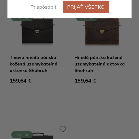
Prispôsobiť
PRIJAŤ VŠETKO
Novinka
Novinka
Tmavo hnedá pánska
Hnedá pánska kožená
kožená uzamykateľná
uzamykateľná aktovka
aktovka Shohruh
Shohruh
159,64 €
159,64 €
Novinka