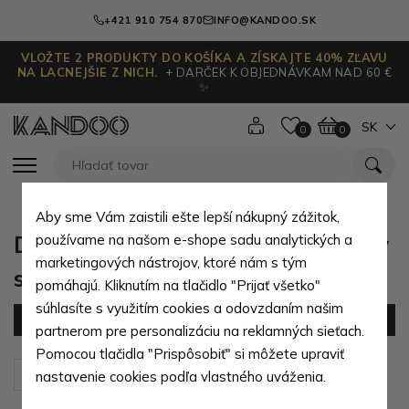
+421 910 754 870
INFO@KANDOO.SK
VLOŽTE 2 PRODUKTY DO KOŠÍKA A ZÍSKAJTE 40% ZĽAVU
NA LACNEJŠIE Z NICH.
+ DARČEK K OBJEDNÁVKAM NAD 60 €
✨
SK
0
0
Aby sme Vám zaistili ešte lepší nákupný zážitok,
Dojčenské kabátiky bundy mikiny
používame na našom e-shope sadu analytických a
marketingových nástrojov, ktoré nám s tým
svetre vesty pre chlapcov
pomáhajú. Kliknutím na tlačidlo "Prijať všetko"
súhlasíte s využitím cookies a odovzdaním našim
Filter
(0 produktov)
partnerom pre personalizáciu na reklamných sieťach.
Pomocou tlačidla "Prispôsobiť" si môžete upraviť
Zoradiť podľa:
Predvolené
nastavenie cookies podľa vlastného uváženia.