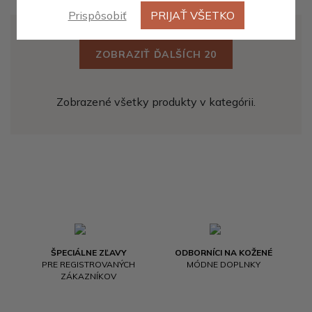
Prispôsobiť
PRIJAŤ VŠETKO
ZOBRAZIŤ ĎALŠÍCH 20
Zobrazené všetky produkty v kategórii.
ŠPECIÁLNE ZĽAVY
ODBORNÍCI NA KOŽENÉ
PRE REGISTROVANÝCH
MÓDNE DOPLNKY
ZÁKAZNÍKOV