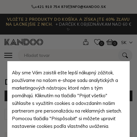
+421 910 754 870
INFO@KANDOO.SK
VLOŽTE 2 PRODUKTY DO KOŠÍKA A ZÍSKAJTE 40% ZĽAVU
NA LACNEJŠIE Z NICH.
+ DARČEK K OBJEDNÁVKAM NAD 60 €
✨
SK
0
0
Aby sme Vám zaistili ešte lepší nákupný zážitok,
Detské nohavice pre dievčatá
používame na našom e-shope sadu analytických a
marketingových nástrojov, ktoré nám s tým
pomáhajú. Kliknutím na tlačidlo "Prijať všetko"
Filter
(0 produktov)
súhlasíte s využitím cookies a odovzdaním našim
partnerom pre personalizáciu na reklamných sieťach.
Zoradiť podľa:
Predvolené
Pomocou tlačidla "Prispôsobiť" si môžete upraviť
nastavenie cookies podľa vlastného uváženia.