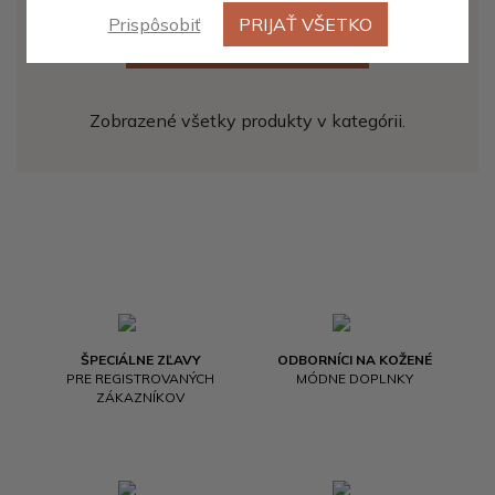
Prispôsobiť
PRIJAŤ VŠETKO
ZOBRAZIŤ ĎALŠÍCH 20
Zobrazené všetky produkty v kategórii.
ŠPECIÁLNE ZĽAVY
ODBORNÍCI NA KOŽENÉ
PRE REGISTROVANÝCH
MÓDNE DOPLNKY
ZÁKAZNÍKOV