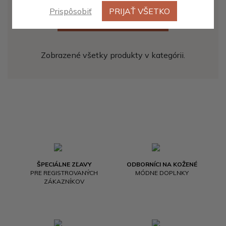
Prispôsobiť
PRIJAŤ VŠETKO
ZOBRAZIŤ ĎALŠÍCH 20
Zobrazené všetky produkty v kategórii.
ŠPECIÁLNE ZĽAVY
ODBORNÍCI NA KOŽENÉ
PRE REGISTROVANÝCH
MÓDNE DOPLNKY
ZÁKAZNÍKOV