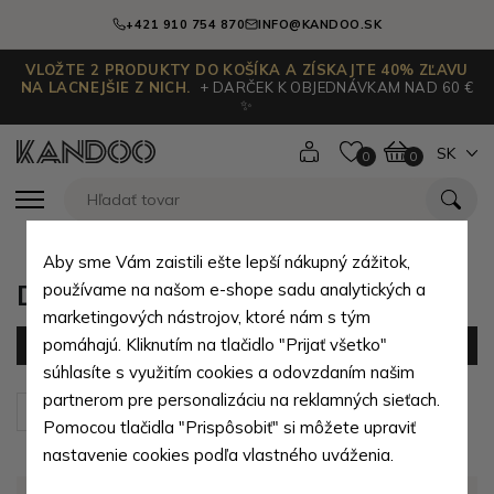
+421 910 754 870
INFO@KANDOO.SK
VLOŽTE 2 PRODUKTY DO KOŠÍKA A ZÍSKAJTE 40% ZĽAVU
NA LACNEJŠIE Z NICH.
+ DARČEK K OBJEDNÁVKAM NAD 60 €
✨
SK
0
0
Aby sme Vám zaistili ešte lepší nákupný zážitok,
Detské korálky
používame na našom e-shope sadu analytických a
marketingových nástrojov, ktoré nám s tým
pomáhajú. Kliknutím na tlačidlo "Prijať všetko"
Filter
(0 produktov)
súhlasíte s využitím cookies a odovzdaním našim
partnerom pre personalizáciu na reklamných sieťach.
Zoradiť podľa:
Predvolené
Pomocou tlačidla "Prispôsobiť" si môžete upraviť
nastavenie cookies podľa vlastného uváženia.