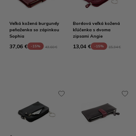
Veľká kožená burgundy
Bordová veľká kožená
peňaženka so zápinkou
kľúčenka s dvoma
Sophia
zipsami Angie
37,06 €
13,04 €
-15%
-15%
43,60 €
15,34 €