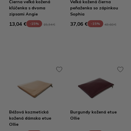
Čierna veľká kožená
Veľká kožená čierna
kľúčenka s dvoma
peňaženka so zápinkou
zipsami Angie
Sophia
13,04 €
37,06 €
-15%
-15%
15,34 €
43,60 €
Béžová kozmetická
Burgundy kožená etue
kožená dámska etue
Ollie
Ollie