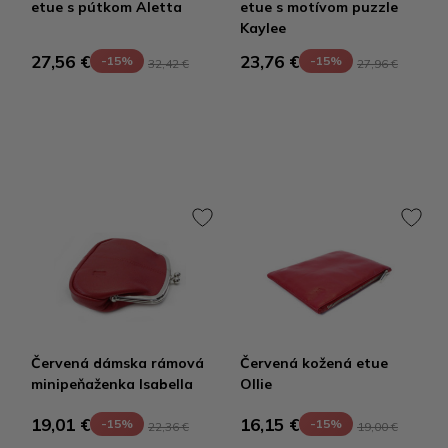
etue s pútkom Aletta
etue s motívom puzzle
Kaylee
27,56 €
23,76 €
-15%
-15%
32,42 €
27,96 €
Červená dámska rámová
Červená kožená etue
minipeňaženka Isabella
Ollie
19,01 €
16,15 €
-15%
-15%
22,36 €
19,00 €