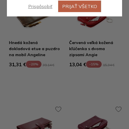
Prispôsobiť
PRIJAŤ VŠETKO
Výpredaj
Hnedá kožená
Červená veľká kožená
dokladová etue a puzdro
kľúčenka s dvoma
na mobil Angeline
zipsami Angie
31,31 €
13,04 €
-20%
-15%
39,14 €
15,34 €