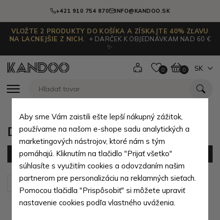
+421 910 754 870
INFO@KANDOO.SK
VLOŽTE 2 PRODUKTY DO KOŠÍKA A ZÍSKAJTE 40% ZĽAVU
NA LACNEJŠIE Z NICH.
+ DARČEK K OBJEDNÁVKAM NAD 60 €
✨
SK
0
0
Aby sme Vám zaistili ešte lepší nákupný zážitok,
Dámské etue podle materiálu
používame na našom e-shope sadu analytických a
marketingových nástrojov, ktoré nám s tým
pomáhajú. Kliknutím na tlačidlo "Prijať všetko"
Filter
(41 produktov)
súhlasíte s využitím cookies a odovzdaním našim
partnerom pre personalizáciu na reklamných sieťach.
Zoradiť podľa:
Predvolené
Pomocou tlačidla "Prispôsobiť" si môžete upraviť
nastavenie cookies podľa vlastného uváženia.