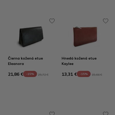
Čierna kožená etue
Hnedá kožená etue
Eleanora
Kaylee
21,86 €
13,31 €
-15%
-15%
25,72 €
15,66 €