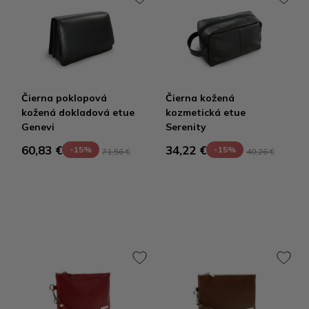
Čierna poklopová
Čierna kožená
kožená dokladová etue
kozmetická etue
Genevi
Serenity
60,83 €
34,22 €
-15%
-15%
71,56 €
40,26 €