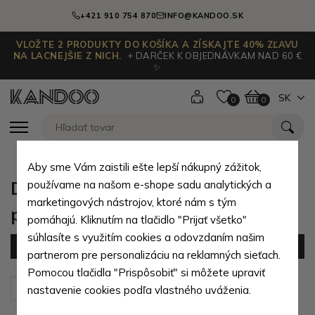
+421 910 754 870
INFO@KANDOO.SK
VLOŽTE 2 PRODUKTY DO KOŠÍKA A ZÍSKAJTE 40% ZĽAVU
NA LACNEJŠIE Z NICH.
+ DARČEK K OBJEDNÁVKAM NAD 60 €
✨
SK
0
0
Aby sme Vám zaistili ešte lepší nákupný zážitok,
Dámska kozmetická etue z
používame na našom e-shope sadu analytických a
marketingových nástrojov, ktoré nám s tým
prírodnej pravej kože
pomáhajú. Kliknutím na tlačidlo "Prijať všetko"
súhlasíte s využitím cookies a odovzdaním našim
Filter
(22 produktov)
partnerom pre personalizáciu na reklamných sieťach.
Pomocou tlačidla "Prispôsobiť" si môžete upraviť
Zoradiť podľa:
Predvolené
nastavenie cookies podľa vlastného uváženia.