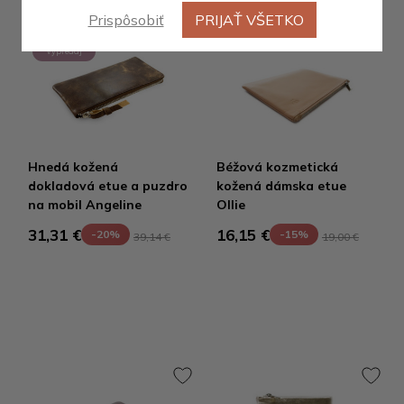
Prispôsobiť
PRIJAŤ VŠETKO
Výpredaj
Hnedá kožená
Béžová kozmetická
dokladová etue a puzdro
kožená dámska etue
na mobil Angeline
Ollie
31,31 €
16,15 €
-20%
-15%
39,14 €
19,00 €