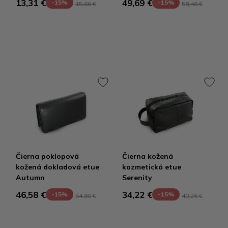
13,31 €
49,69 €
-15%
-15%
15,66 €
58,46 €
Čierna poklopová
Čierna kožená
kožená dokladová etue
kozmetická etue
Autumn
Serenity
46,58 €
34,22 €
-15%
-15%
54,80 €
40,26 €