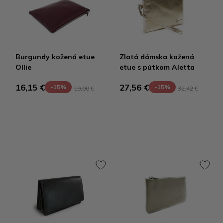
Burgundy kožená etue
Zlatá dámska kožená
Ollie
etue s pútkom Aletta
16,15 €
27,56 €
-15%
-15%
19,00 €
32,42 €