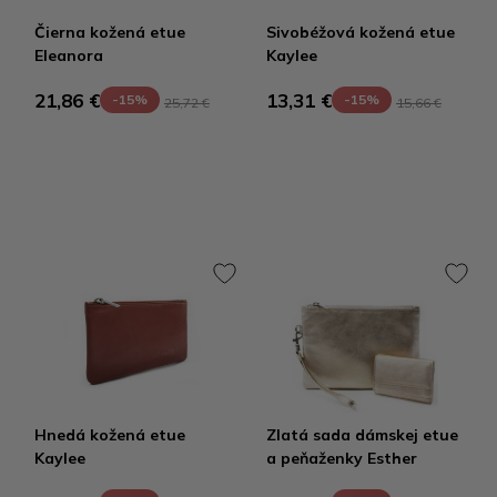
Čierna kožená etue
Sivobéžová kožená etue
Eleanora
Kaylee
21,86 €
13,31 €
-15%
-15%
25,72 €
15,66 €
Hnedá kožená etue
Zlatá sada dámskej etue
Kaylee
a peňaženky Esther