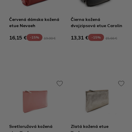
Červená dámska kožená
Čierna kožená
etue Nevaeh
dvojzipsová etue Carolin
16,15 €
13,31 €
-15%
-15%
19,00 €
15,66 €
Svetloružová kožená
Zlatá kožená etue