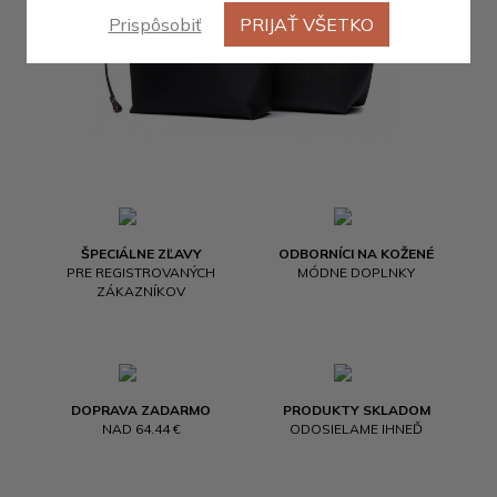
Prispôsobiť
PRIJAŤ VŠETKO
ŠPECIÁLNE ZĽAVY
ODBORNÍCI NA KOŽENÉ
PRE REGISTROVANÝCH
MÓDNE DOPLNKY
ZÁKAZNÍKOV
DOPRAVA ZADARMO
PRODUKTY SKLADOM
NAD 64.44 €
ODOSIELAME IHNEĎ