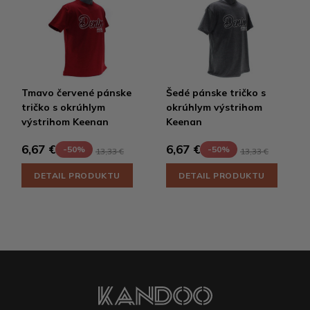
Tmavo červené pánske
Šedé pánske tričko s
tričko s okrúhlym
okrúhlym výstrihom
výstrihom Keenan
Keenan
6,67 €
6,67 €
-50%
-50%
13,33 €
13,33 €
DETAIL PRODUKTU
DETAIL PRODUKTU