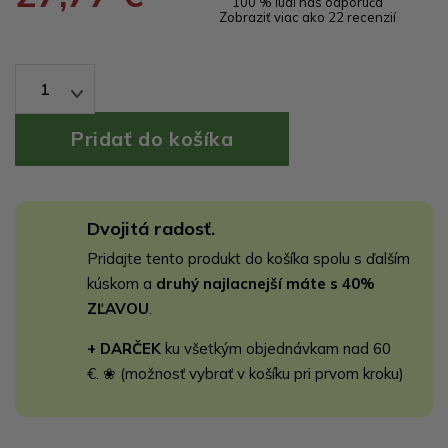
100 % ľudí nás odporúča
Zobraziť viac ako 22 recenzií
1
Dvojitá radosť.
Pridajte tento produkt do košíka spolu s ďalším
kúskom a
druhý najlacnejší máte s 40%
ZĽAVOU
.
+ DARČEK
ku všetkým objednávkam nad 60
€. ❀ (možnosť vybrať v košíku pri prvom kroku)