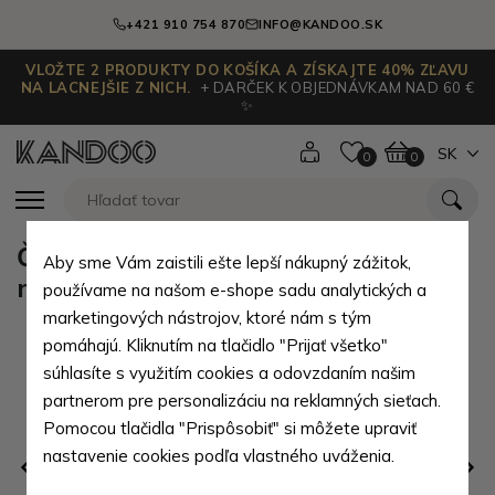
+421 910 754 870
INFO@KANDOO.SK
VLOŽTE 2 PRODUKTY DO KOŠÍKA A ZÍSKAJTE 40% ZĽAVU
NA LACNEJŠIE Z NICH.
+ DARČEK K OBJEDNÁVKAM NAD 60 €
✨
SK
0
0
Čierny praktický obojstranný 2v1
Aby sme Vám zaistili ešte lepší nákupný zážitok,
nákupný kabelkový set Samira
používame na našom e-shope sadu analytických a
marketingových nástrojov, ktoré nám s tým
pomáhajú. Kliknutím na tlačidlo "Prijať všetko"
súhlasíte s využitím cookies a odovzdaním našim
partnerom pre personalizáciu na reklamných sieťach.
Pomocou tlačidla "Prispôsobiť" si môžete upraviť
nastavenie cookies podľa vlastného uváženia.