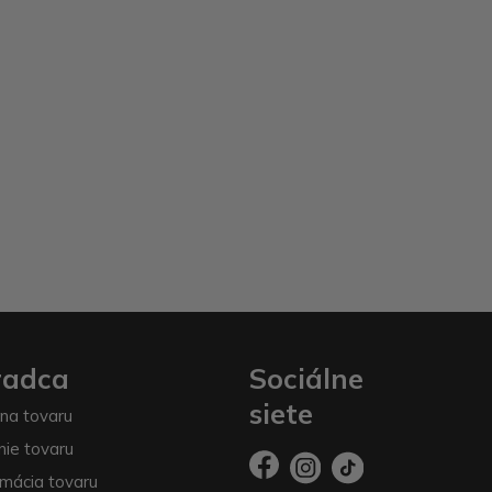
radca
Sociálne
siete
na tovaru
nie tovaru
mácia tovaru