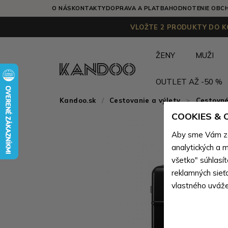
O NÁS
KONTAKTY
DOPRAVA A PLATBA
HODNOTENIE OBC
VLOŽTE 2 PRODUKTY DO KO
ŽENY
MUŽI
OUTLET AŽ -50 %
Kandoo.sk
Cestovanie a výlety
>
Cestovné
COOKIES &
Aby sme Vám zai
analytických a m
všetko" súhlasí
reklamných sieť
vlastného uváže