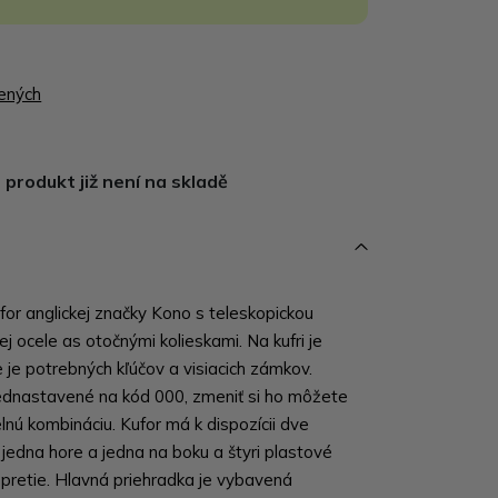
bených
produkt již není na skladě
for anglickej značky Kono s teleskopickou
j ocele as otočnými kolieskami. Na kufri je
je potrebných kľúčov a visiacich zámkov.
ednastavené na kód 000, zmeniť si ho môžete
elnú kombináciu. Kufor má k dispozícii dve
jedna hore a jedna na boku a štyri plastové
opretie. Hlavná priehradka je vybavená