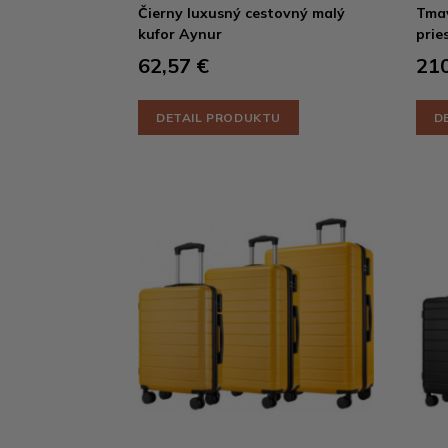
Čierny luxusný cestovný malý
Tmav
kufor Aynur
prie
62,57 €
210
DETAIL PRODUKTU
D