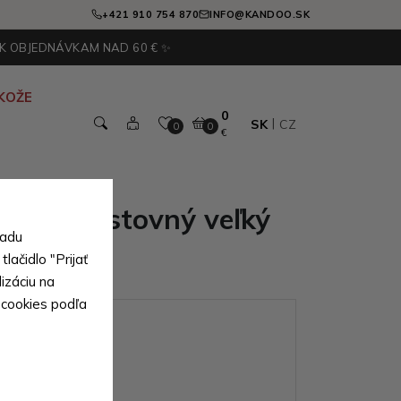
+421 910 754 870
INFO@KANDOO.SK
 K OBJEDNÁVKAM NAD 60 € ✨
KOŽE
0
SK
CZ
0
0
€
alitný cestovný veľký
sadu
n
lačidlo "Prijať
izáciu na
 cookies podľa
ianty