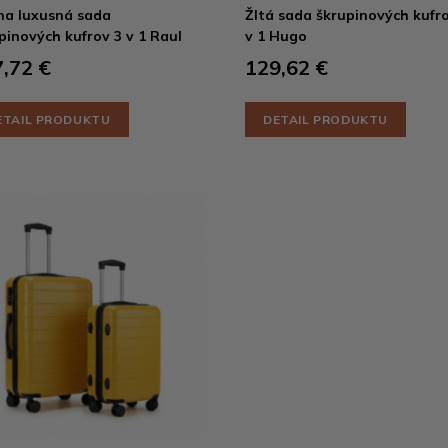
na luxusná sada
Žltá sada škrupinových kufr
pinových kufrov 3 v 1 Raul
v 1 Hugo
,72 €
129,62 €
ETAIL PRODUKTU
DETAIL PRODUKTU