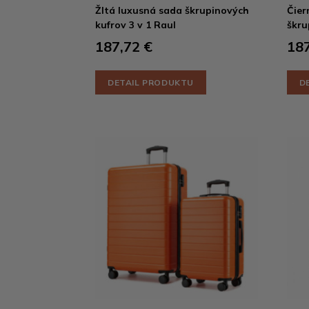
Žltá luxusná sada škrupinových
Čier
kufrov 3 v 1 Raul
škru
187,72 €
187
DETAIL PRODUKTU
D