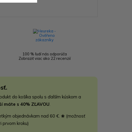
100 % ľudí nás odporúča
Zobraziť viac ako 22 recenzií
sť.
rodukt do košíka spolu s ďalším kúskom a
jší máte s 40% ZĽAVOU
.
etkým objednávkam nad 60 €. ❀ (možnosť
ri prvom kroku)