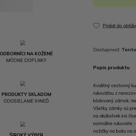
Pridať do obľú
Dostupnosť:
Tento 
ODBORNÍCI NA KOŽENÉ
MÓDNE DOPLNKY
Popis produktu
Kvalitný cestovný ku
rukoväťou z nerezove
PRODUKTY SKLADOM
kódovaný zámok, nie 
ODOSIELAME IHNEĎ
Všetky zámky sú pr
na akúkoľvek inú čís
normálne rukoväte - 
nožičky na boku na 
ŠIROKÝ VÝBER