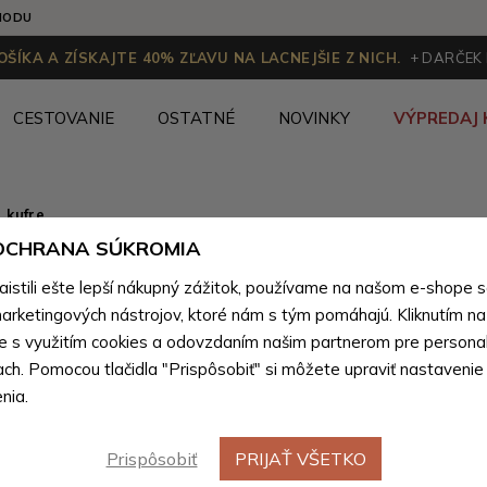
HODU
ŠÍKA A ZÍSKAJTE 40% ZĽAVU NA LACNEJŠIE Z NICH.
+ DARČEK
CESTOVANIE
OSTATNÉ
NOVINKY
VÝPREDAJ 
 kufre
 OCHRANA SÚKROMIA
Čierny kv
stili ešte lepší nákupný zážitok, používame na našom e-shope 
kufor Zai
arketingových nástrojov, ktoré nám s tým pomáhajú. Kliknutím na t
te s využitím cookies a odovzdaním našim partnerom pre personal
ach. Pomocou tlačidla "Prispôsobiť" si môžete upraviť nastavenie
Farebné var
nia.
Prispôsobiť
PRIJAŤ VŠETKO