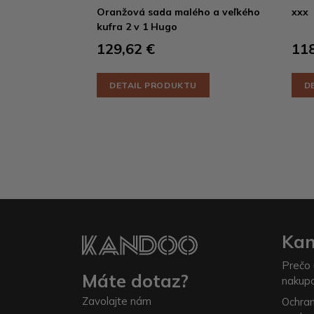
Oranžová sada malého a veľkého
xxx
kufra 2 v 1 Hugo
129,62 €
118
DETAIL PRODUKTU
D
Ka
Prečo 
Máte dotaz?
nakup
Zavolajte nám
Ochra