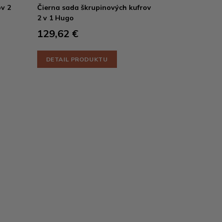
ov 2
Čierna sada škrupinových kufrov
2 v 1 Hugo
129,62 €
DETAIL PRODUKTU