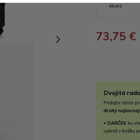
Modrá
73,75 €
Dvojitá rado
Pridajte tento p
druhý najlacne
+ DARČEK
ku vš
vybrať v košíku p