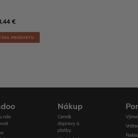
,44 €
ETAIL PRODUKTU
ndoo
Nákup
Po
u nás
Cenník
Výme
ovať
dopravy a
Vráte
platby
na
Rekla